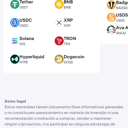
Tether
BNB
Badg
USDT
BNB
BADGER
USDT
BNB
BADGE
USDS
USDS
USDC
XRP
USDS
USDC
XRP
USDC
XRP
Ava A
AVAAI
AVAAI
Solana
TRON
SOL
TRX
SOL
TRX
Hyperliquid
Dogecoin
HYPE
DOGE
HYPE
DOGE
Aviso legal
Estos materiales tienen únicamente fines informativos generales
y no constituyen asesoramiento en materia de inversión ni una
recomendación o invitación a comprar, vender o mantener
ningún criptoactivo, ni a participar en ninguna estrategia de