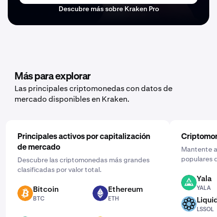
Descubre más sobre Kraken Pro
Más para explorar
Las principales criptomonedas con datos de
mercado disponibles en Kraken.
Principales activos por capitalización
Criptomo
de mercado
Mantente al
populares d
Descubre las criptomonedas más grandes
clasificadas por valor total.
Yala
YALA
Bitcoin
Ethereum
YALA
BTC
ETH
BTC
ETH
Liqui
LSSOL
LSSOL