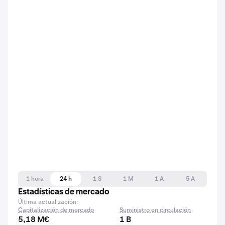
1 hora
24 h
1 S
1 M
1 A
5 A
Estadísticas de mercado
Última actualización:
Capitalización de mercado
Suministro en circulación
5,18 M€
1 B