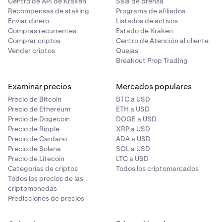
Centro de API de Kraken
Sala de prensa
Recompensas de staking
Programa de afiliados
Enviar dinero
Listados de activos
Compras recurrentes
Estado de Kraken
Comprar criptos
Centro de Atención al cliente
Vender criptos
Quejas
Breakout Prop Trading
Examinar precios
Mercados populares
Precio de Bitcoin
BTC a USD
Precio de Ethereum
ETH a USD
Precio de Dogecoin
DOGE a USD
Precio de Ripple
XRP a USD
Precio de Cardano
ADA a USD
Precio de Solana
SOL a USD
Precio de Litecoin
LTC a USD
Categorías de criptos
Todos los criptomercados
Todos los precios de las
criptomonedas
Predicciones de precios