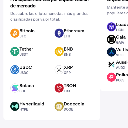
Principales activos por capitalización
Criptomo
de mercado
Mantente al
populares d
Descubre las criptomonedas más grandes
clasificadas por valor total.
Loade
LION
Bitcoin
Ethereum
LION
BTC
ETH
BTC
ETH
Gaia
GAIA
GAIA
Tether
BNB
Vultis
USDT
BNB
VULT
USDT
BNB
VULT
Aussi
AUDX
USDC
XRP
AUDX
USDC
XRP
USDC
XRP
Polka
POLS
POLS
Solana
TRON
SOL
TRX
SOL
TRX
Hyperliquid
Dogecoin
HYPE
DOGE
HYPE
DOGE