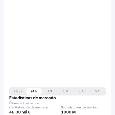
1 hora
24 h
1 S
1 M
1 A
5 A
Estadísticas de mercado
Última actualización:
Capitalización de mercado
Suministro en circulación
46,30 mil €
1000 M