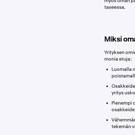
myös oman pä
taseessa.
Miksi oma
Yrityksen omi
monia etuja:
Luomalla n
poistamall
Osakkeiden
yritys usk
Pienempi o
osakkeiden
Vähemmän o
tekemän va