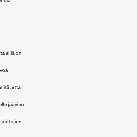
äomaa
a sillä on
rvoa
iitä, että
lle jäävien
joittajien