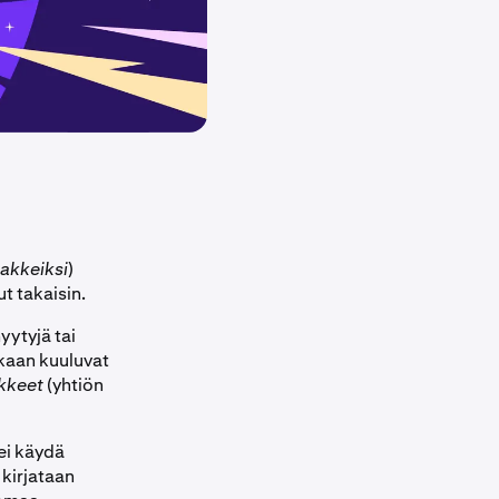
sakkeiksi
)
t takaisin.
yytyjä tai
kaan kuuluvat
kkeet
(yhtiön
 ei käydä
 kirjataan