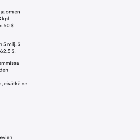
 ja omien
$ kpl
on 50 $
5 milj. $
62,5 $.
lemmissa
iden
, eivätkä ne
levien