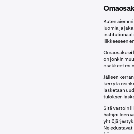
Omaosakke
Kuten aiemmi
luomia ja jaka
institutionaal
liikkeeseen e
Omaosake
ei
on jonkin muun
osakkeet mii
Jälleen kerra
kerrytä osinkoj
lasketaan uud
tuloksen lask
Sitä vastoin l
haltijoilleen 
yhtiöjärjestyk
Ne edustavat 