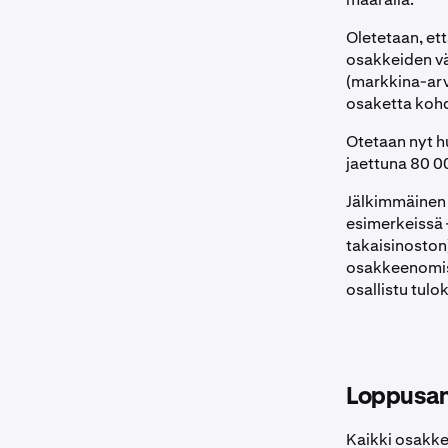
Oletetaan, et
osakkeiden väl
(markkina-arvo
osaketta koh
Otetaan nyt h
jaettuna 80 00
Jälkimmäinen 
esimerkeissä 
takaisinoston)
osakkeenomist
osallistu tulo
Loppusan
Kaikki osakke