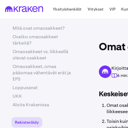
Yksityishenkilöt
Yritykset
VIP
Kum
Mitä ovat omaosakkeet?
Ovatko omaosakkeet
tärkeitä?
Omat o
Omaosakkeet vs. liikkeellä
olevat osakkeet
Omaosakkeet, omaa
Kirjoit
pääomaa vähentävät erät ja
6 min
EPS
Loppusanat
Keskeiset
UKK
Aloita Krakenissa
Omat osakk
liikkeesee
Toisin kuin
Rekisteröidy
osinkoihin