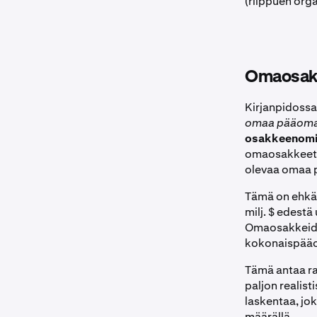
(riippuen orga
Omaosakk
Kirjanpidossa 
omaa pääomaa
osakkeenomi
omaosakkeet o
olevaa omaa
Tämä on ehkä 
milj. $ edestä
Omaosakkeiden 
kokonaispääoma
Tämä antaa ra
paljon realis
laskentaa, jo
määrällä.