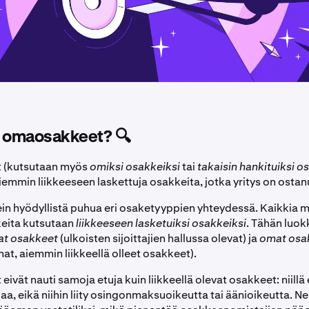
t omaosakkeet? 🔍
 (kutsutaan myös
omiksi osakkeiksi
tai
takaisin hankituiksi o
iemmin liikkeeseen laskettuja osakkeita, jotka yritys on ostanu
ein hyödyllistä puhua eri osaketyyppien yhteydessä. Kaikkia m
keita kutsutaan
liikkeeseen lasketuiksi osakkeiksi
. Tähän luok
vat osakkeet
(ulkoisten sijoittajien hallussa olevat) ja
omat osa
at, aiemmin liikkeellä olleet osakkeet).
vät nauti samoja etuja kuin liikkeellä olevat osakkeet: niillä
aa, eikä niihin liity osingonmaksuoikeutta tai äänioikeutta. Ne