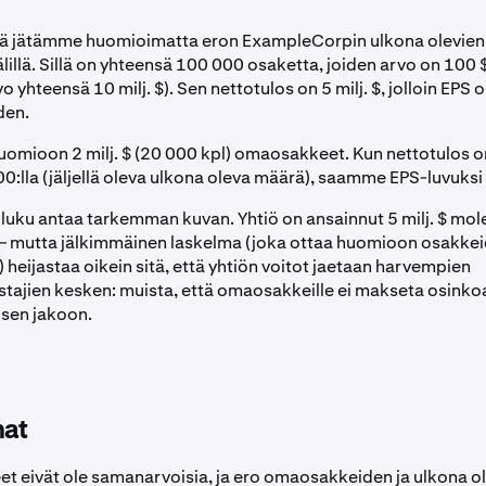
tä jätämme huomioimatta eron ExampleCorpin ulkona olevien
illä. Sillä on yhteensä 100 000 osaketta, joiden arvo on 100 
 yhteensä 10 milj. $). Sen nettotulos on 5 milj. $, jolloin EPS 
den.
uomioon 2 milj. $ (20 000 kpl) omaosakkeet. Kun nettotulos on 
0:lla (jäljellä oleva ulkona oleva määrä), saamme EPS-luvuksi 
luku antaa tarkemman kuvan. Yhtiö on ansainnut 5 milj. $ mo
– mutta jälkimmäinen laskelma (joka ottaa huomioon osakke
 heijastaa oikein sitä, että yhtiön voitot jaetaan harvempien
ajien kesken: muista, että omaosakkeille ei makseta osinkoa
ksen jakoon.
at
et eivät ole samanarvoisia, ja ero omaosakkeiden ja ulkona o