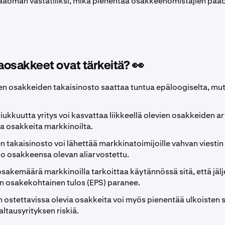
äoman vastatiliksi, mikä pienentää osakkeenomistajien pä
osakkeet ovat tärkeitä? 👀
en osakkeiden takaisinosto saattaa tuntua epäloogiselta, mutt
iukkuutta yritys voi kasvattaa liikkeellä olevien osakkeiden a
a osakkeita markkinoilta.
 takaisinosto voi lähettää markkinatoimijoille vahvan viestin s
oo osakkeensa olevan aliarvostettu.
sakemäärä markkinoilla tarkoittaa käytännössä sitä, että jälje
 osakekohtainen tulos (EPS) paranee.
stettavissa olevia osakkeita voi myös pienentää ulkoisten si
ltausyrityksen riskiä.