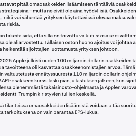
saattavat pitää omaosakkeiden lisäämiseen tähtääviä osakkei
 strategisina – mutta ne eivät ole aina hyödyllisiä. Osakkeide
 mikä voi vähentää yrityksen käytettävissä olevaa maksuvalmi
ta riskiä.
n takeita siitä, että sillä on toivottu vaikutus: osake ei välttä
a ole aliarvostettu. Tällaisen oston huono ajoitus voi johtaa 
 heikentää sijoittajien luottamusta yrityksen johtoon.
025 Apple julkisti uuden 100 miljardin dollarin osakkeiden t
ka tavoitteena oli kasvattaa osakkeenomistajien arvoa. Tämä 
n valtuutetusta ennätyssuuresta 110 miljardin dollarin ohje
PL-osakkeen kurssi laski pian julkistuksen jälkeen, kun sijoit
olensa pienemmästä takaisinosto-ohjelmasta ja Applen varova
identti Trumpin kiristyvien tullien keskellä.
issä tilanteissa omaosakkeiden lisäämistä voidaan pitää suori
nka tarkoituksena on vain parantaa EPS-lukua.