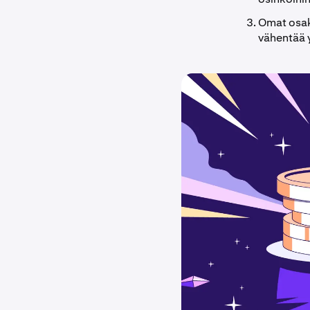
Omat osak
vähentää 