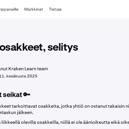
ppaneille
Markkinat
Tietoja
sakkeet, selitys
tanut Kraken Learn team
11. kesäkuuta 2025
 seikat 🔑
eet tarkoittavat osakkeita, jotka yhtiö on ostanut takaisin n
nlaskun jälkeen.
 liikkeellä olevilla osakkeilla, niillä ei ole äänioikeutta eikä oi
.