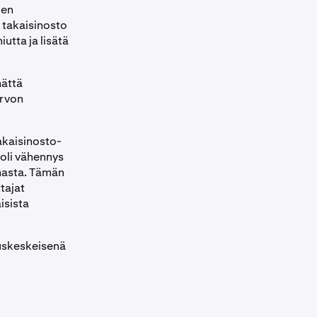
den
n takaisinosto
utta ja lisätä
mättä
arvon
akaisinosto-
oli vähennys
lmasta. Tämän
tajat
isista
tuskeskeisenä