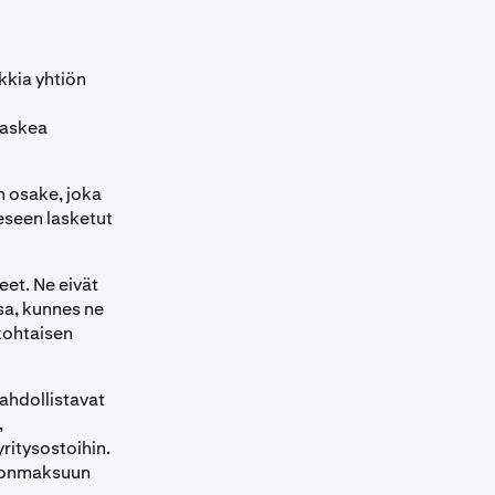
kkia yhtiön
 laskea
n osake, joka
eeseen lasketut
eet. Ne eivät
sa, kunnes ne
kohtaisen
mahdollistavat
,
yritysostoihin.
ngonmaksuun