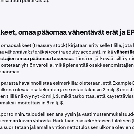
nisaation politiikasta).
eet, omaa pääomaa vähentävät erät ja EP
omaosakkeet (treasury stock) kirjataan erityiselle tilille, jota
 vähentäväksi eräksi
(contra equity account), mikä
vähentä
stajien omaa pääomaa taseessa
. Tämä on järkevää, sillä yh
stetaan yhtiön varoilla, mikä pienentää osakkeenomistajien
 pääomaa.
parasta havainnollistaa esimerkillä: oletetaan, että ExampleC
 ulkona olevaa osakekantaa ja se ostaa takaisin 2 milj. $ edest
tilillä näkyy nyt -2 milj. $, mikä tarkoittaa, että käytettävis
ksi ilmoitettaisiin 8 milj. $.
portoinnin, taloudellisen analyysin ja vaatimustenmukaisuud
tisemman kuvan yhtiöstä. Harkitaan osakekohtaisen tuloksen (
ka suoritetaan jakamalla yhtiön nettotulos sen ulkona olevien