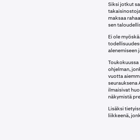
Siksi jotkut 
takaisinostoja
maksaa rahaa,
sen taloudellis
Ei ole myöskää
todellisuudess
alenemiseen ja
Toukokuussa 2
ohjelman, jon
vuotta aiemmi
seurauksena AA
ilmaisivat hu
näkymistä pres
Lisäksi tiety
liikkeenä, jo