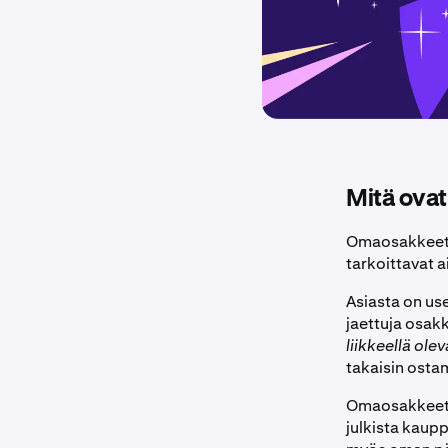
Mitä ova
Omaosakkeet
tarkoittavat a
Asiasta on us
jaettuja osak
liikkeellä ole
takaisin ostam
Omaosakkeet ei
julkista kaupp