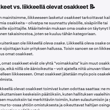
et vs. liikkeellä olevat osakkeet 📝
n mainitsimme,
liikkeeseen lasketut osakkeet
tarkoittavat kai
mia osakkeita – olivatpa ne suunnattu yleisölle, sisäpiirille tai
isille sijoittajille. Määritelmän mukaan oma osake on täytynyt
nnen takaisinostoa, joten se kuuluu tähän kategoriaan.
kuitenkaan ole
liikkeellä oleva osake
. Liikkeellä oleva osake o
 sijoittajan kuin yrityksen hallussa. Toisin sanoen se on liikk
nus omat osakkeet.
n, omat osakkeet eivät ole yhtä ”voimakkaita” kuin muut osakk
a, eikä niillä ole äänioikeutta – voit ajatella niitä
uinuvan
tilas
elleen liikkeeseen. Omat osakkeet jätetään myös pois osake
elmista.
iikkeellä olevat osakkeet toimivat kuten odottaa saattaa: ne 
vaikuttamisen keskeisiin päätöksiin, kuten hallituksen vaaleihin
sen muutoksiin tai merkittäviin toimiin, kuten sulautumisiin ja 
murto-osaa yhtiön omistuksesta ja oikeuttavat haltijan osi