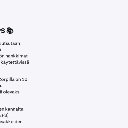
S 📚
 kutsutaan
ä
tiön hankkimat
 käytettävissä
orpilla on 10
ä.
sä olevaksi
en kannalta
EPS)
 osakkeiden