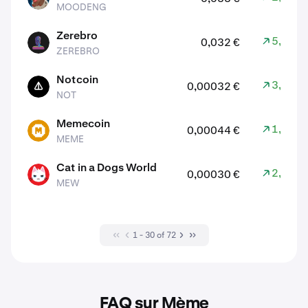
MOODENG
Zerebro
5,30 %
0,032 €
ZEREBRO
ZEREBRO
Notcoin
3,40 %
0,00032 €
NOT
NOT
Memecoin
1,00 %
0,00044 €
MEME
MEME
Cat in a Dogs World
2,10 %
0,00030 €
MEW
MEW
1 - 30 of 72
FAQ sur Mème