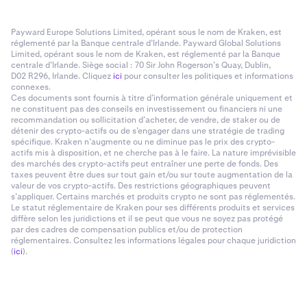
Payward Europe Solutions Limited, opérant sous le nom de Kraken, est
réglementé par la Banque centrale d’Irlande. Payward Global Solutions
Limited, opérant sous le nom de Kraken, est réglementé par la Banque
centrale d’Irlande. Siège social : 70 Sir John Rogerson’s Quay, Dublin,
D02 R296, Irlande. Cliquez
ici
pour consulter les politiques et informations
connexes.
Ces documents sont fournis à titre d’information générale uniquement et
ne constituent pas des conseils en investissement ou financiers ni une
recommandation ou sollicitation d’acheter, de vendre, de staker ou de
détenir des crypto-actifs ou de s’engager dans une stratégie de trading
spécifique. Kraken n’augmente ou ne diminue pas le prix des crypto-
actifs mis à disposition, et ne cherche pas à le faire. La nature imprévisible
des marchés des crypto-actifs peut entraîner une perte de fonds. Des
taxes peuvent être dues sur tout gain et/ou sur toute augmentation de la
valeur de vos crypto-actifs. Des restrictions géographiques peuvent
s’appliquer. Certains marchés et produits crypto ne sont pas réglementés.
Le statut réglementaire de Kraken pour ses différents produits et services
diffère selon les juridictions et il se peut que vous ne soyez pas protégé
par des cadres de compensation publics et/ou de protection
réglementaires. Consultez les informations légales pour chaque juridiction
(
ici
).