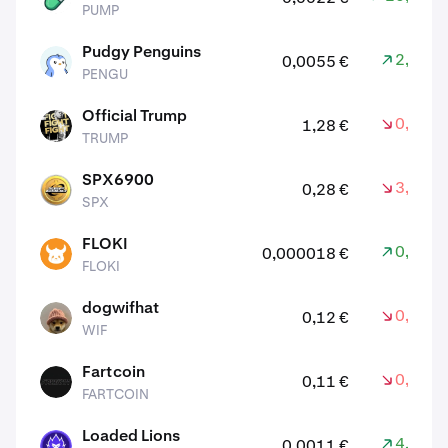
PUMP
Pudgy Penguins
2,00 %
0,0055 €
PENGU
PENGU
Official Trump
0,60 %
1,28 €
TRUMP
TRUMP
SPX6900
3,30 %
0,28 €
SPX
SPX
FLOKI
0,70 %
0,000018 €
FLOKI
FLOKI
dogwifhat
0,10 %
0,12 €
WIF
WIF
Fartcoin
0,50 %
0,11 €
FARTCOIN
FARTCOIN
Loaded Lions
4,00 %
0,0011 €
LION