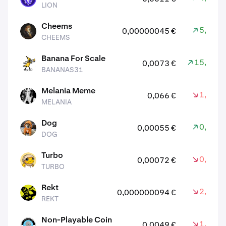
LION
Cheems
5,30 %
0,00000045 €
CHEEMS
CHEEMS
Banana For Scale
15,10 %
0,0073 €
BANANAS31
BANANAS31
Melania Meme
1,10 %
0,066 €
MELANIA
MELANIA
Dog
0,20 %
0,00055 €
DOG
DOG
Turbo
0,20 %
0,00072 €
TURBO
TURBO
Rekt
2,20 %
0,000000094 €
REKT
REKT
Non-Playable Coin
1,60 %
0,0049 €
NPC