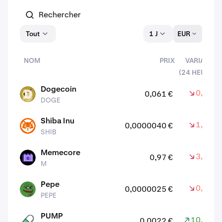
Tout
1 J
EUR
NOM
PRIX
VARIATION
(24 HEURES)
actifs
Dogecoin
0,40 %
0,061 €
DOGE
DOGE
Shiba Inu
1,30 %
0,0000040 €
SHIB
SHIB
Memecore
3,40 %
0,97 €
M
M
Pepe
0,40 %
0,0000025 €
PEPE
PEPE
PUMP
10,30 %
0,0022 €
PUMP