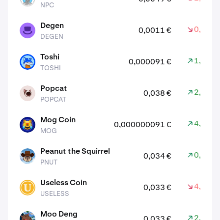
NPC
Degen
0,50 %
0,0011 €
DEGEN
DEGEN
Toshi
1,30 %
0,000091 €
TOSHI
TOSHI
Popcat
2,30 %
0,038 €
POPCAT
POPCAT
Mog Coin
4,10 %
0,000000091 €
MOG
MOG
Peanut the Squirrel
0,80 %
0,034 €
PNUT
PNUT
Useless Coin
4,20 %
0,033 €
USELESS
USELESS
Moo Deng
2,00 %
0,033 €
MOODENG