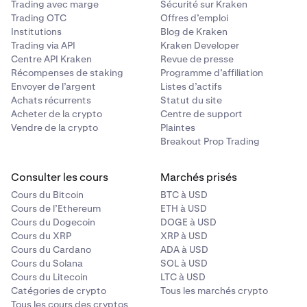
dysfonctionnements des portefeuilles peuvent
Trading avec marge
Sécurité sur Kraken
empêcher l’accès aux fonds.
Trading OTC
Offres d’emploi
Institutions
Blog de Kraken
Risque d’escroquerie
: Les projets frauduleux ou les
Trading via API
Kraken Developer
pyramides de Ponzi peuvent mener à une perte
Centre API Kraken
Revue de presse
complète de l’investissement.
Récompenses de staking
Programme d’affiliation
Envoyer de l’argent
Listes d’actifs
Risque technologique
: Les bugs ou les failles de la
Achats récurrents
Statut du site
technologie de la blockchain peuvent compromettre
Acheter de la crypto
Centre de support
la fonctionnalité ou la valeur d’une crypto-monnaie.
Vendre de la crypto
Plaintes
Breakout Prop Trading
Risque de contrepartie
: Si une plateforme d’échange
crypto fait faillite ou est piratée, vous pouvez perdre
l’accès à vos fonds.
Consulter les cours
Marchés prisés
Cours du Bitcoin
BTC à USD
Risque lié aux contrats intelligents
: Les
Cours de l’Ethereum
ETH à USD
vulnérabilités ou les bugs liés aux contrats
Cours du Dogecoin
DOGE à USD
intelligents peuvent mener à une perte de fonds ou à
Cours du XRP
XRP à USD
une rupture de contrat.
Cours du Cardano
ADA à USD
Cours du Solana
SOL à USD
Cours du Litecoin
LTC à USD
Catégories de crypto
Tous les marchés crypto
Tous les cours des cryptos