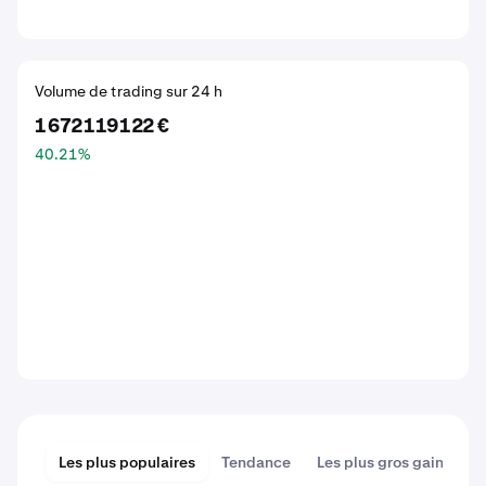
Volume de trading sur 24 h
1 672 119 122 €
40.21
%
Les plus populaires
Tendance
Les plus gros gains
P