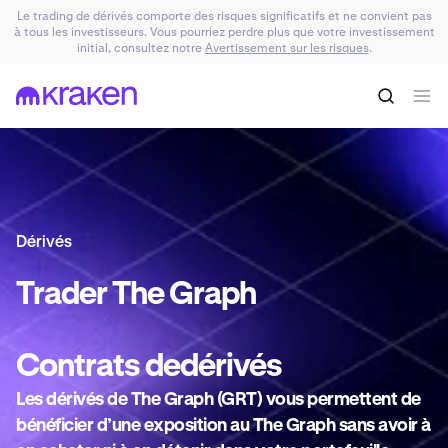
Le trading de dérivés comporte des risques significatifs et ne convient pas
à tous les investisseurs. Vous pourriez perdre plus que votre investissement
initial, consultez notre
Avertissement sur les risques
.
Dérivés
Trader
The Graph
Contrats de
dérivés
Les dérivés de The Graph (GRT) vous permettent de
bénéficier d’une exposition au The Graph sans avoir à