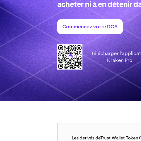
acheter ni à en détenir da
Commencez votre DCA
Télécharger l’applica
Kraken Pro
Les dérivés deTrust Wallet Token 