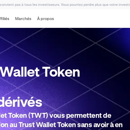
 convient pas à tous les investisseurs. Vous pourriez perdre plus que votre invest
ffiliés
Marchés
À propos
 Wallet Token
dérivés
llet Token (TWT) vous permettent de
on au Trust Wallet Token sans avoir à en