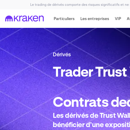
Le trading de dérivés comporte des risques significatifs et ne
Particuliers
Les entreprises
VIP
A
Dérivés
Trader
Trust
Contrats de
Les dérivés de Trust Wa
bénéficier d’une expositi