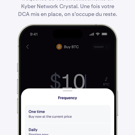
Kyber Network Crystal. Une fois votre
DCA mis en place, on s’occupe du reste.