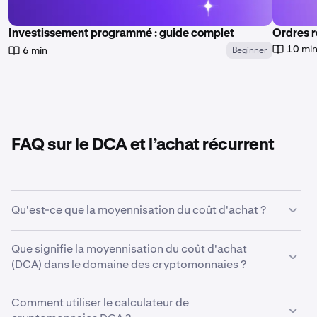
Investissement programmé : guide complet
Ordres r
10 mi
6 min
Beginner
FAQ sur le DCA et l’achat récurrent
Qu'est-ce que la moyennisation du coût d'achat ?
La moyennisation du coût d'achat est une stratégie
Que signifie la moyennisation du coût d'achat
d'investissement par laquelle un individu achète un
(DCA) dans le domaine des cryptomonnaies ?
montant fixe d'un actif, tel qu'une cryptomonnaie, à
intervalles réguliers sur une période donnée.
Avec la moyennisation du coût d'achat de
Comment utiliser le calculateur de
cryptomonnaies, un investisseur divise son capital
Le principe clé de la moyennisation du coût d'achat