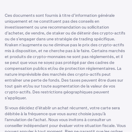
sont exécutés sur un marché en hausse.
La stratégie du dollar-cost averaging peut aider certains
préférences et de vos objectifs. Puisque le DCA élimine
traders à mieux naviguer sur le terrain imprévisible du
le besoin de « timer » le marché, vous pouvez suivre le
Flexibilité réduite :
Les investisseurs qui s'engagent
Ces documents sont fournis à titre d’information générale
marché des cryptomonnaies en répartissant les
calendrier qui vous convient le mieux. Bien qu'il offre un
uniquement à acheter une seule cryptomonnaie sur
uniquement et ne constituent pas des conseils en
investissements dans le temps.
moyen de naviguer dans les fluctuations du marché, son
une longue période, plutôt que de trader entre
investissement ou une recommandation ou sollicitation
efficacité dépend de la direction des prix des
plusieurs actifs, peuvent manquer d'autres
d’acheter, de vendre, de staker ou de détenir des crypto-actifs
Éliminer les émotions du trading
cryptomonnaies.
opportunités potentiellement rentables qui ne
ou de s’engager dans une stratégie de trading spécifique.
seraient pas possibles à saisir via le DCA.
Kraken n’augmente ou ne diminue pas le prix des crypto-actifs
Le trading émotionnel se produit lorsque les
mis à disposition, et ne cherche pas à le faire. Certains marchés
investisseurs prennent des décisions basées sur les
et produits de crypto-monnaies ne sont pas réglementés, et il
fluctuations du marché à court terme ou des réactions
se peut que vous ne soyez pas protégé par des cadres de
émotionnelles aux nouvelles ou aux événements. Cela
compensation publics et/ou de protection réglementaires. La
peut conduire à des décisions d'achat ou de vente
nature imprévisible des marchés des crypto-actifs peut
impulsives, souvent motivées par deux émotions
entraîner une perte de fonds. Des taxes peuvent être dues sur
courantes :
tout gain et/ou sur toute augmentation de la valeur de vos
crypto-actifs. Des restrictions géographiques peuvent
La peur de manquer une opportunité (FOMO).
s’appliquer.
La peur, l'incertitude et le doute (FUD).
Si vous décidez d’établir un achat récurrent, votre carte sera
débitée à la fréquence que vous aurez choisie jusqu’à
Ces émotions peuvent parfois obscurcir le jugement et
l’annulation de l’achat. Nous vous invitons à consulter un
conduire à de mauvaises décisions d'investissement.
conseiller indépendant pour évaluer votre situation fiscale. Vous
pouvez annuler à tout moment. Rien ne garantit que les ordres