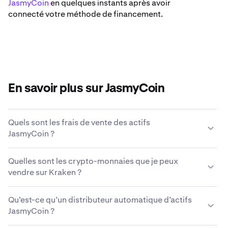
JasmyCoin
en quelques instants après avoir
connecté votre méthode de financement.
En savoir plus sur JasmyCoin
Quels sont les frais de vente des actifs
JasmyCoin ?
Kraken propose une grille tarifaire compétitive basée
Quelles sont les crypto-monnaies que je peux
sur le volume de la transaction, le type d’actif, la
vendre sur Kraken ?
méthode de paiement et les conditions du marché.
En
savoir plus sur la grille tarifaire de Kraken
.
Kraken vous permet d’acheter et de vendre facilement
Qu’est-ce qu’un distributeur automatique d’actifs
plus de 200 crypto-monnaies, y compris des actifs
JasmyCoin ?
JasmyCoin.