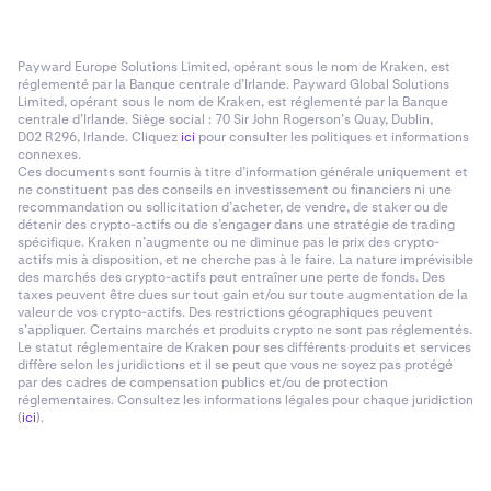
Payward Europe Solutions Limited, opérant sous le nom de Kraken, est
réglementé par la Banque centrale d’Irlande. Payward Global Solutions
Limited, opérant sous le nom de Kraken, est réglementé par la Banque
centrale d’Irlande. Siège social : 70 Sir John Rogerson’s Quay, Dublin,
D02 R296, Irlande. Cliquez
ici
pour consulter les politiques et informations
connexes.
Ces documents sont fournis à titre d’information générale uniquement et
ne constituent pas des conseils en investissement ou financiers ni une
recommandation ou sollicitation d’acheter, de vendre, de staker ou de
détenir des crypto-actifs ou de s’engager dans une stratégie de trading
spécifique. Kraken n’augmente ou ne diminue pas le prix des crypto-
actifs mis à disposition, et ne cherche pas à le faire. La nature imprévisible
des marchés des crypto-actifs peut entraîner une perte de fonds. Des
taxes peuvent être dues sur tout gain et/ou sur toute augmentation de la
valeur de vos crypto-actifs. Des restrictions géographiques peuvent
s’appliquer. Certains marchés et produits crypto ne sont pas réglementés.
Le statut réglementaire de Kraken pour ses différents produits et services
diffère selon les juridictions et il se peut que vous ne soyez pas protégé
par des cadres de compensation publics et/ou de protection
réglementaires. Consultez les informations légales pour chaque juridiction
(
ici
).