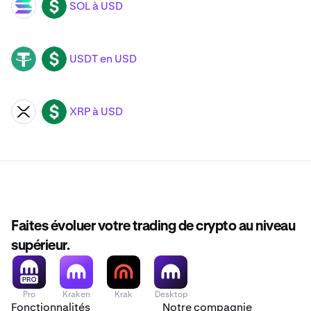
SOL à USD
SOL
USD
USDT en USD
USDT
USD
XRP à USD
XRP
USD
Faites évoluer votre trading de crypto au niveau
supérieur.
Pro
Kraken
Krak
Desktop
Fonctionnalités
Notre compagnie