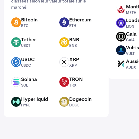
classées selon leur valeur totale sur le
Mantl
marché.
METH
METH
Bitcoin
Ethereum
Loade
BTC
ETH
LION
BTC
ETH
LION
Gaia
GAIA
Tether
BNB
GAIA
USDT
BNB
USDT
BNB
Vultis
VULT
VULT
USDC
XRP
Aussi
USDC
XRP
AUDX
USDC
XRP
AUDX
Solana
TRON
SOL
TRX
SOL
TRX
Hyperliquid
Dogecoin
HYPE
DOGE
HYPE
DOGE