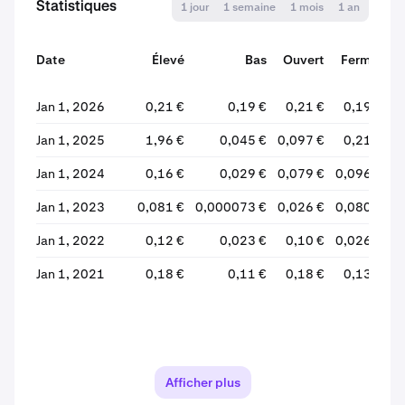
Statistiques
1 jour
1 semaine
1 mois
1 an
Date
Élevé
Bas
Ouvert
Fermer
Jan 1, 2026
0,21 €
0,19 €
0,21 €
0,19 €
Jan 1, 2025
1,96 €
0,045 €
0,097 €
0,21 €
+
Jan 1, 2024
0,16 €
0,029 €
0,079 €
0,096 €
Jan 1, 2023
0,081 €
0,000073 €
0,026 €
0,080 €
+
Jan 1, 2022
0,12 €
0,023 €
0,10 €
0,026 €
Jan 1, 2021
0,18 €
0,11 €
0,18 €
0,13 €
Afficher plus