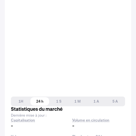
1H
24 h
1 S
1 M
1 A
5 A
Statistiques du marché
Dernière mise à jour :
Capitalisation
Volume en circulation
-
-