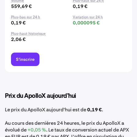
Volume
Plus-haut sur 24 h
559,69 €
0,19 €
Plus-bas sur 24 h
Variation sur 24 h
0,19 €
0,000095 €
Plus-haut historique
2,06 €
S'inscrire
Prix du ApolloX aujourd’hui
Le prix du ApolloX aujourd'hui est de
0,19 €
.
Au cours des dernières 24 heures, le prix du ApolloX a
évolué de
+0,05 %
. Le taux de conversion actuel de APX
en EUR est de 0,19 € par APX. L'offre en circulation du