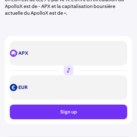
ApolloX est de - APX et la capitalisation boursière
actuelle du ApolloX est de
-
.
APX
APX
EUR
EUR
Sign up