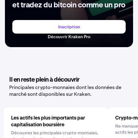
et tradez du bitcoin comme un pro
Inscription
Découvrir Kraken Pro
Il en reste plein à découvrir
Principales crypto-monnaies dont les données de
marché sont disponibles sur Kraken.
Les actifs les plus importants par
Crypto-m
capitalisation boursière
Ne manquez
actifs les 
Découvrez les principales crypto-monnaies,