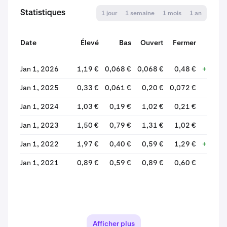
Statistiques
1 jour
1 semaine
1 mois
1 an
Date
Élevé
Bas
Ouvert
Fermer
Varia
Jan 1, 2026
1,19 €
0,068 €
0,068 €
0,48 €
+615,6
Jan 1, 2025
0,33 €
0,061 €
0,20 €
0,072 €
-63,
Jan 1, 2024
1,03 €
0,19 €
1,02 €
0,21 €
-79,
Jan 1, 2023
1,50 €
0,79 €
1,31 €
1,02 €
-22,
Jan 1, 2022
1,97 €
0,40 €
0,59 €
1,29 €
+118,3
Jan 1, 2021
0,89 €
0,59 €
0,89 €
0,60 €
-32,
Afficher plus