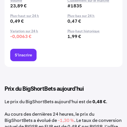
Volume
Classement sur le marché
23,89 €
#1835
Plus-haut sur 24 h
Plus-bas sur 24 h
0,49 €
0,47 €
Variation sur 24 h
Plus-haut historique
-0,0063 €
1,99 €
S'inscrire
Prix du BigShortBets aujourd’hui
Le prix du BigShortBets aujourd'hui est de
0,48 €
.
Au cours des dernières 24 heures, le prix du
BigShortBets a évolué de
-1,30 %
. Le taux de conversion
actuel de BIGSB en EUR est de 0,48 € par BIGSB. L'offre