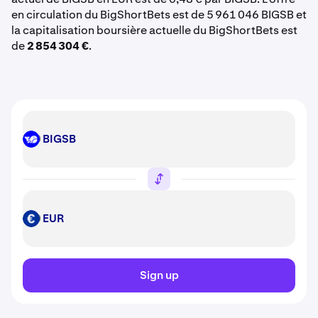
en circulation du BigShortBets est de 5 961 046 BIGSB et
la capitalisation boursière actuelle du BigShortBets est
de
2 854 304 €
.
BIGSB
BIGSB
EUR
EUR
Sign up