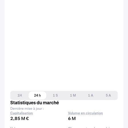
1H
24 h
1 S
1 M
1 A
5 A
Statistiques du marché
Dernière mise à jour :
Capitalisation
Volume en circulation
2,85 M €
6 M