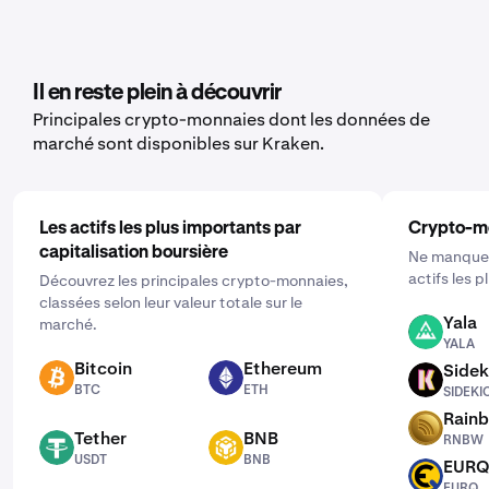
Il en reste plein à découvrir
Principales crypto-monnaies dont les données de
marché sont disponibles sur Kraken.
Les actifs les plus importants par
Crypto-m
capitalisation boursière
Ne manquez
actifs les 
Découvrez les principales crypto-monnaies,
classées selon leur valeur totale sur le
Yala
marché.
YALA
YALA
Bitcoin
Ethereum
Sidek
BTC
ETH
SIDEKICK
BTC
ETH
SIDEKI
Rain
RNBW
Tether
BNB
RNBW
USDT
BNB
USDT
BNB
EUR
EURQ
EURQ