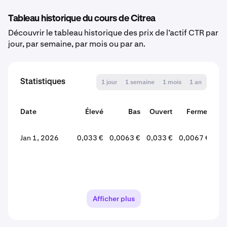
Tableau historique du cours de Citrea
Découvrir le tableau historique des prix de l’actif CTR par
jour, par semaine, par mois ou par an.
Statistiques
1 jour
1 semaine
1 mois
1 an
Date
Élevé
Bas
Ouvert
Fermer
Var
Jan 1, 2026
0,033 €
0,0063 €
0,033 €
0,0067 €
-7
Afficher plus