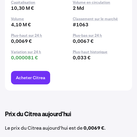
Capitalisation
Volume en circulation
10,30 M €
2 Md
Volume
Classement sur le marché
4,10 M €
#1063
Plus-haut sur 24 h
Plus-bas sur 24 h
0,0069 €
0,0067 €
Variation sur 24 h
Plus-haut historique
0,000081 €
0,033 €
Acheter Citrea
Prix du Citrea aujourd’hui
Le prix du Citrea aujourd'hui est de
0,0069 €
.