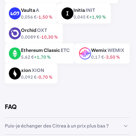
Vaulta
A
Initia
INIT
A
INIT
0,056 €
-1,50 %
0,045 €
+1,90 %
Orchid
OXT
OXT
0,0089 €
-10,30 %
Ethereum Classic
ETC
Wemix
WEMIX
ETC
WEMIX
5,62 €
+1,70 %
0,17 €
-3,50 %
xion
XION
XION
0,092 €
-0,70 %
FAQ
Puis-je échanger des Citrea à un prix plus bas ?