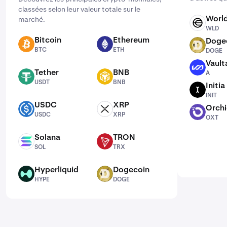
classées selon leur valeur totale sur le
Worl
marché.
WLD
WLD
Bitcoin
Ethereum
Doge
BTC
ETH
DOGE
BTC
ETH
DOGE
Vault
A
Tether
BNB
A
USDT
BNB
USDT
BNB
Initia
INIT
INIT
USDC
XRP
Orch
USDC
XRP
OXT
USDC
XRP
OXT
Solana
TRON
SOL
TRX
SOL
TRX
Hyperliquid
Dogecoin
HYPE
DOGE
HYPE
DOGE