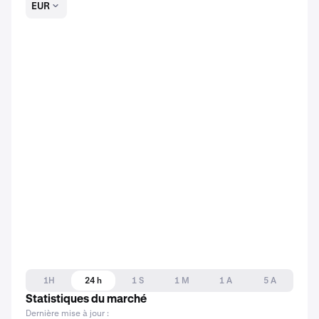
EUR
1H
24 h
1 S
1 M
1 A
5 A
Statistiques du marché
Dernière mise à jour :