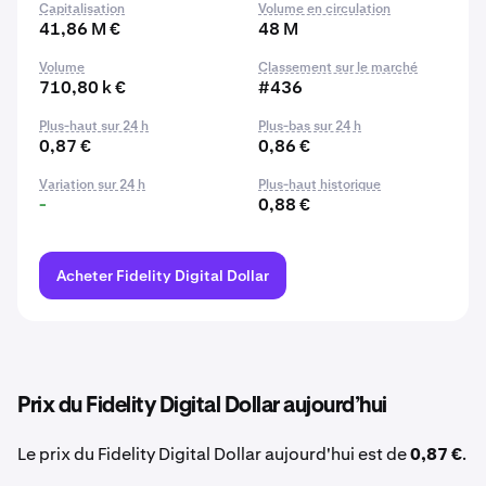
Capitalisation
Volume en circulation
41,86 M €
48 M
Volume
Classement sur le marché
710,80 k €
#436
Plus-haut sur 24 h
Plus-bas sur 24 h
0,87 €
0,86 €
Variation sur 24 h
Plus-haut historique
-
0,88 €
Acheter Fidelity Digital Dollar
Prix du Fidelity Digital Dollar aujourd’hui
Le prix du Fidelity Digital Dollar aujourd'hui est de
0,87 €
.