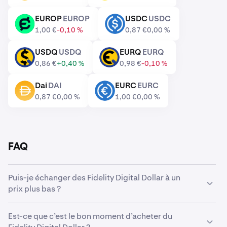
EUROP
EUROP
USDC
USDC
EUROP
USDC
1,00 €
-0,10 %
0,87 €
0,00 %
USDQ
USDQ
EURQ
EURQ
USDQ
EURQ
0,86 €
+0,40 %
0,98 €
-0,10 %
Dai
DAI
EURC
EURC
DAI
EURC
0,87 €
0,00 %
1,00 €
0,00 %
FAQ
Puis-je échanger des Fidelity Digital Dollar à un
prix plus bas ?
Oui, vous pouvez utiliser des Ordres personnalisés sur
Est-ce que c’est le bon moment d’acheter du
Kraken pour acheter automatiquement des Fidelity