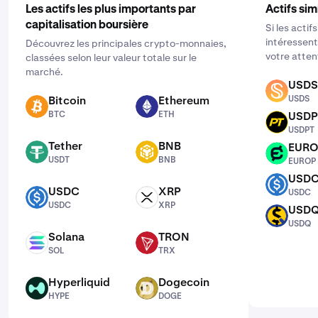
Les actifs les plus importants par
Actifs sim
capitalisation boursière
Si les actif
intéressent
Découvrez les principales crypto-monnaies,
votre atten
classées selon leur valeur totale sur le
marché.
USDS
USDS
Bitcoin
Ethereum
USDS
BTC
ETH
BTC
ETH
USDP
USDPT
USDPT
Tether
BNB
EUR
USDT
BNB
EUROP
USDT
BNB
EUROP
USD
USDC
USDC
XRP
USDC
USDC
XRP
USDC
XRP
USD
USDQ
USDQ
Solana
TRON
SOL
TRX
SOL
TRX
Hyperliquid
Dogecoin
HYPE
DOGE
HYPE
DOGE