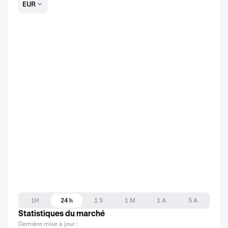
EUR
1H
24 h
1 S
1 M
1 A
5 A
Statistiques du marché
Dernière mise à jour :