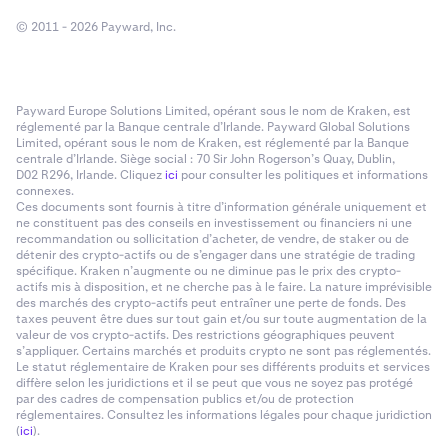
© 2011 - 2026 Payward, Inc.
Payward Europe Solutions Limited, opérant sous le nom de Kraken, est
réglementé par la Banque centrale d’Irlande. Payward Global Solutions
Limited, opérant sous le nom de Kraken, est réglementé par la Banque
centrale d’Irlande. Siège social : 70 Sir John Rogerson’s Quay, Dublin,
D02 R296, Irlande. Cliquez
ici
pour consulter les politiques et informations
connexes.
Ces documents sont fournis à titre d’information générale uniquement et
ne constituent pas des conseils en investissement ou financiers ni une
recommandation ou sollicitation d’acheter, de vendre, de staker ou de
détenir des crypto-actifs ou de s’engager dans une stratégie de trading
spécifique. Kraken n’augmente ou ne diminue pas le prix des crypto-
actifs mis à disposition, et ne cherche pas à le faire. La nature imprévisible
des marchés des crypto-actifs peut entraîner une perte de fonds. Des
taxes peuvent être dues sur tout gain et/ou sur toute augmentation de la
valeur de vos crypto-actifs. Des restrictions géographiques peuvent
s’appliquer. Certains marchés et produits crypto ne sont pas réglementés.
Le statut réglementaire de Kraken pour ses différents produits et services
diffère selon les juridictions et il se peut que vous ne soyez pas protégé
par des cadres de compensation publics et/ou de protection
réglementaires. Consultez les informations légales pour chaque juridiction
(
ici
).