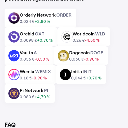
Orderly Network
ORDER
ORDER
0,024 €
+2,80 %
Orchid
OXT
Worldcoin
WLD
OXT
WLD
0,0098 €
+0,70 %
0,26 €
-4,50 %
Vaulta
A
Dogecoin
DOGE
A
DOGE
0,056 €
-0,50 %
0,060 €
-0,90 %
Wemix
WEMIX
Initia
INIT
WEMIX
INIT
0,18 €
-0,90 %
0,044 €
+0,70 %
Pi Network
PI
PI
0,080 €
+4,70 %
FAQ