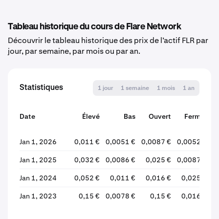
Tableau historique du cours de Flare Network
Découvrir le tableau historique des prix de l’actif FLR par
jour, par semaine, par mois ou par an.
Statistiques
1 jour
1 semaine
1 mois
1 an
Date
Élevé
Bas
Ouvert
Fermer
V
Jan 1, 2026
0,011 €
0,0051 €
0,0087 €
0,0052 €
-
Jan 1, 2025
0,032 €
0,0086 €
0,025 €
0,0087 €
-
Jan 1, 2024
0,052 €
0,011 €
0,016 €
0,025 €
+
Jan 1, 2023
0,15 €
0,0078 €
0,15 €
0,016 €
-