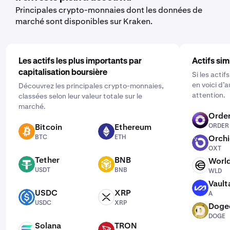
souhaitez acheter et sélectionnez la fréquence en
Principales crypto-monnaies dont les données de
cliquant sur "Ponctuel" et en choisissant un calendrier
marché sont disponibles sur Kraken.
qui vous convient : quotidien, hebdomadaire ou mensuel.
Les actifs les plus importants par
Actifs sim
capitalisation boursière
Si les acti
en voici d’
Découvrez les principales crypto-monnaies,
attention.
classées selon leur valeur totale sur le
marché.
Order
ORDER
Bitcoin
Ethereum
ORDER
BTC
ETH
BTC
ETH
Orch
OXT
OXT
Tether
BNB
Worl
USDT
BNB
WLD
USDT
BNB
WLD
Vault
A
USDC
XRP
A
USDC
XRP
USDC
XRP
Doge
DOGE
DOGE
Solana
TRON