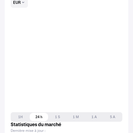
EUR
1H
24 h
1 S
1 M
1 A
5 A
Statistiques du marché
Dernière mise à jour :