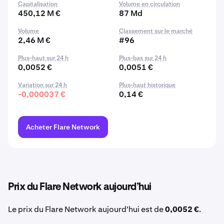
Capitalisation
Volume en circulation
450,12 M €
87 Md
Volume
Classement sur le marché
2,46 M €
#96
Plus-haut sur 24 h
Plus-bas sur 24 h
0,0052 €
0,0051 €
Variation sur 24 h
Plus-haut historique
-0,000037 €
0,14 €
Acheter Flare Network
Prix du Flare Network aujourd’hui
Le prix du Flare Network aujourd'hui est de
0,0052 €
.