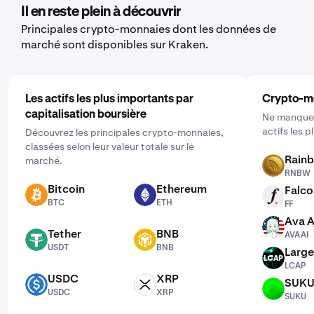
vous aimeriez acheter. Puis entrez le montant que vous
Il en reste plein à découvrir
souhaitez acheter et sélectionnez la fréquence en
Principales crypto-monnaies dont les données de
cliquant sur "Ponctuel" et en choisissant un calendrier
marché sont disponibles sur Kraken.
qui vous convient : quotidien, hebdomadaire ou mensuel.
Les actifs les plus importants par
Crypto-m
capitalisation boursière
Ne manquez
actifs les 
Découvrez les principales crypto-monnaies,
classées selon leur valeur totale sur le
Rain
marché.
RNBW
RNBW
Bitcoin
Ethereum
Falco
BTC
ETH
FF
BTC
ETH
FF
Ava A
AVAAI
Tether
BNB
AVAAI
USDT
BNB
USDT
BNB
Large
LCAP
LCAP
USDC
XRP
SUK
USDC
XRP
SUKU
USDC
XRP
SUKU