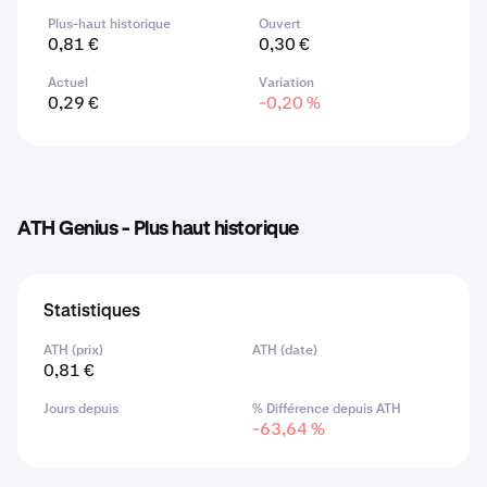
Plus-haut historique
Ouvert
0,81 €
0,30 €
Actuel
Variation
0,29 €
-0,20 %
ATH Genius - Plus haut historique
Statistiques
ATH (prix)
ATH (date)
0,81 €
Jours depuis
% Différence depuis ATH
-63,64 %