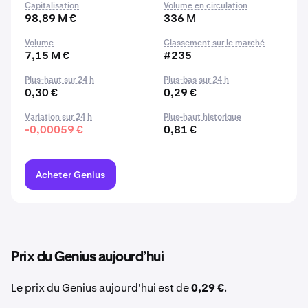
Capitalisation
Volume en circulation
98,89 M €
336 M
Volume
Classement sur le marché
7,15 M €
#235
Plus-haut sur 24 h
Plus-bas sur 24 h
0,30 €
0,29 €
Variation sur 24 h
Plus-haut historique
-0,00059 €
0,81 €
Acheter Genius
Prix du Genius aujourd’hui
Le prix du Genius aujourd'hui est de
0,29 €
.