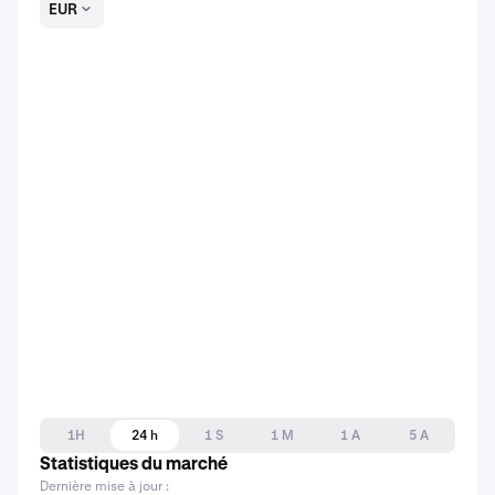
EUR
1H
24 h
1 S
1 M
1 A
5 A
Statistiques du marché
Dernière mise à jour :