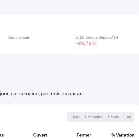
Jours depuis
% Différence depuis ATH
-98,76 %
 jour, par semaine, par mois ou par an.
1 jour
1 semaine
1 mois
1 an
as
Ouvert
Fermer
% Variation