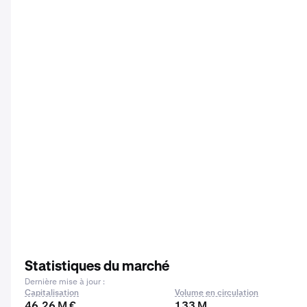
Statistiques du marché
Dernière mise à jour :
Capitalisation
Volume en circulation
46,26 M €
133 M