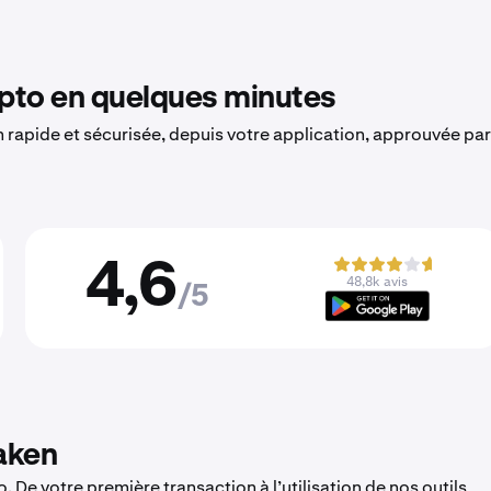
to en quelques minutes
on rapide et sécurisée, depuis votre application, approuvée par
4,6
48,8k avis
/5
aken
 De votre première transaction à l’utilisation de nos outils