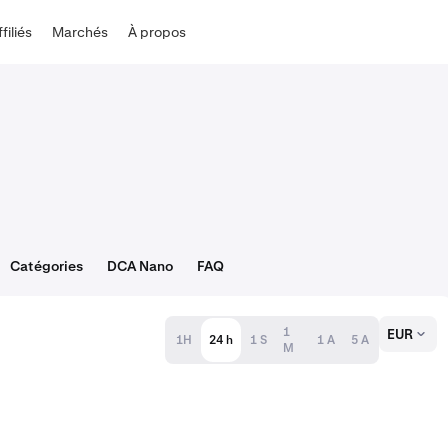
ffiliés
Marchés
À propos
Catégories
DCA Nano
FAQ
1
EUR
1H
24 h
1 S
1 A
5 A
M