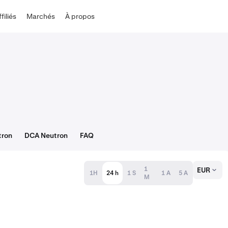
ffiliés
Marchés
À propos
tron
DCA Neutron
FAQ
1
EUR
1H
24 h
1 S
1 A
5 A
M