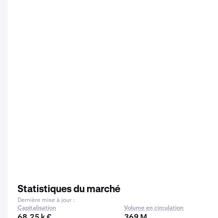
Statistiques du marché
Dernière mise à jour :
Capitalisation
Volume en circulation
68,25 k €
369 M