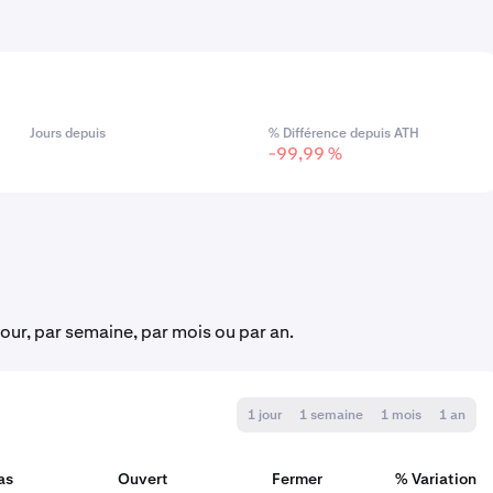
Jours depuis
% Différence depuis ATH
-99,99 %
jour, par semaine, par mois ou par an.
1 jour
1 semaine
1 mois
1 an
as
Ouvert
Fermer
% Variation