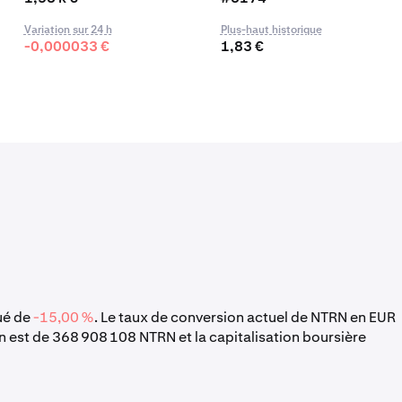
Variation sur 24 h
Plus-haut historique
-0,000033 €
1,83 €
lué de
-15,00 %
. Le taux de conversion actuel de NTRN en EUR
n est de 368 908 108 NTRN et la capitalisation boursière