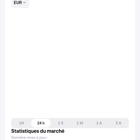
EUR
1H
24 h
1 S
1 M
1 A
5 A
Statistiques du marché
Dernière mise à jour :