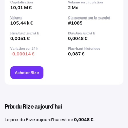
Capitalisation
Volume en circulation
10,01 M €
2 Md
Volume
Classement sur le marché
105,44 k €
#1085
Plus-haut sur 24 h
Plus-bas sur 24 h
0,0051 €
0,0048 €
Variation sur 24 h
Plus-haut historique
-0,00014 €
0,087 €
Acheter Rize
Prix du Rize aujourd’hui
Le prix du Rize aujourd'hui est de
0,0048 €
.