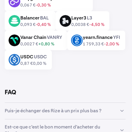
POL
0,067 €
-0,30 %
Balancer
BAL
Layer3
L3
BAL
L3
0,093 €
-0,40 %
0,0038 €
-4,50 %
Vanar Chain
VANRY
yearn.finance
YFI
VANRY
YFI
0,0027 €
+0,80 %
1 759,33 €
-2,00 %
USDC
USDC
USDC
0,87 €
0,00 %
FAQ
Puis-je échanger des Rize à un prix plus bas ?
Oui, vous pouvez utiliser des Ordres personnalisés sur
Est-ce que c’est le bon moment d’acheter du
Kraken pour acheter automatiquement des Rize s’ils