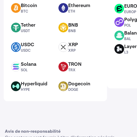
Bitcoin
Ethereum
EUR
BTC
ETH
EUROP
BTC
ETH
EUROP
Poly
POL
Tether
BNB
POL
USDT
BNB
USDT
BNB
Balan
BAL
BAL
USDC
XRP
Laye
USDC
XRP
L3
USDC
XRP
L3
Solana
TRON
SOL
TRX
SOL
TRX
Hyperliquid
Dogecoin
HYPE
DOGE
HYPE
DOGE
Avis de non-responsabilité