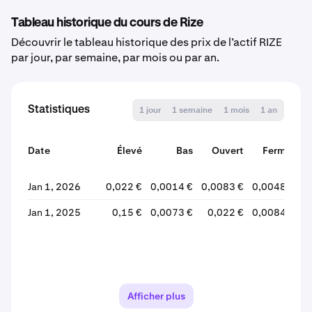
Tableau historique du cours de Rize
Découvrir le tableau historique des prix de l’actif RIZE
par jour, par semaine, par mois ou par an.
Statistiques
1 jour
1 semaine
1 mois
1 an
Date
Élevé
Bas
Ouvert
Fermer
V
Jan 1, 2026
0,022 €
0,0014 €
0,0083 €
0,0048 €
-
Jan 1, 2025
0,15 €
0,0073 €
0,022 €
0,0084 €
-
Afficher plus