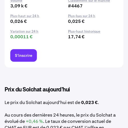
Volume
Classement sur le marché
3,09 k €
#4467
Plus-haut sur 24 h
Plus-bas sur 24 h
0,026 €
0,025 €
Variation sur 24 h
Plus-haut historique
0,00011 €
17,74 €
S'inscrire
Prix du Solchat aujourd’hui
Le prix du Solchat aujourd'hui est de
0,023 €
.
Au cours des dernières 24 heures, le prix du Solchat a
évolué de
+0,46 %
. Le taux de conversion actuel de
CHAT en EUR est de 0,023 € par CHAT. L'offre en