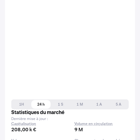
1H
24 h
1 S
1 M
1 A
5 A
Statistiques du marché
Dernière mise à jour :
Capitalisation
Volume en circulation
208,00 k €
9 M