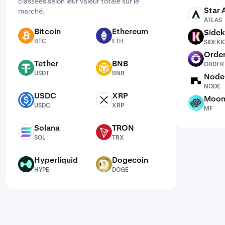
classées selon leur valeur totale sur le
Star 
marché.
ATLAS
ATLAS
Bitcoin
Ethereum
Sidek
BTC
ETH
SIDEKICK
BTC
ETH
SIDEKI
Order
ORDER
Tether
BNB
ORDER
USDT
BNB
USDT
BNB
Node
NODE
NODE
USDC
XRP
Moon
USDC
XRP
MF
USDC
XRP
MF
Solana
TRON
SOL
TRX
SOL
TRX
Hyperliquid
Dogecoin
HYPE
DOGE
HYPE
DOGE