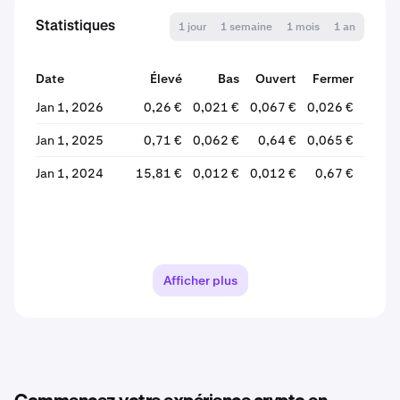
Statistiques
1 jour
1 semaine
1 mois
1 an
Date
Élevé
Bas
Ouvert
Fermer
% Va
Jan 1, 2026
0,26 €
0,021 €
0,067 €
0,026 €
-6
Jan 1, 2025
0,71 €
0,062 €
0,64 €
0,065 €
-8
Jan 1, 2024
15,81 €
0,012 €
0,012 €
0,67 €
+5 30
Afficher plus