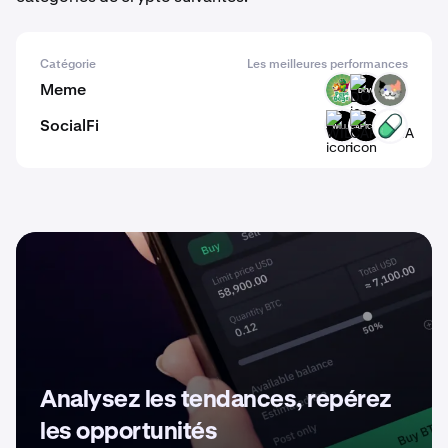
Catégorie
Les meilleures performances
Meme
PODGE
DOW
CALICO
SocialFi
WILLU
CAPTCHA
PUMP
Analysez les tendances, repérez
les opportunités