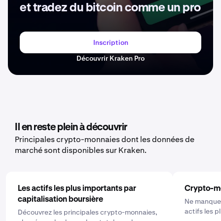
et tradez du bitcoin comme un pro
Inscription
Découvrir Kraken Pro
Il en reste plein à découvrir
Principales crypto-monnaies dont les données de
marché sont disponibles sur Kraken.
Les actifs les plus importants par
Crypto-m
capitalisation boursière
Ne manquez
actifs les 
Découvrez les principales crypto-monnaies,