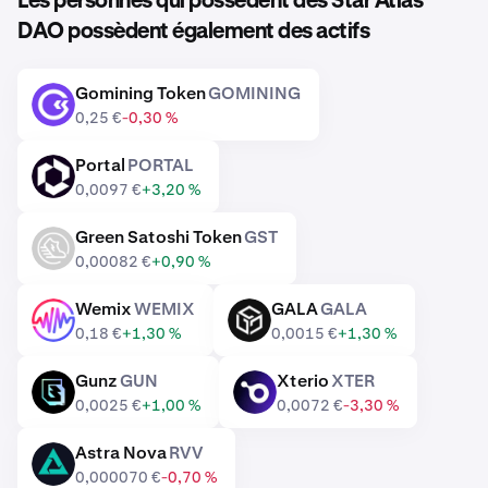
Les personnes qui possèdent des Star Atlas
DAO possèdent également des actifs
Gomining Token
GOMINING
GOMINING
0,25 €
-0,30 %
Portal
PORTAL
PORTAL
0,0097 €
+3,20 %
Green Satoshi Token
GST
GST
0,00082 €
+0,90 %
Wemix
WEMIX
GALA
GALA
WEMIX
GALA
0,18 €
+1,30 %
0,0015 €
+1,30 %
Gunz
GUN
Xterio
XTER
GUN
XTER
0,0025 €
+1,00 %
0,0072 €
-3,30 %
Astra Nova
RVV
RVV
0,000070 €
-0,70 %