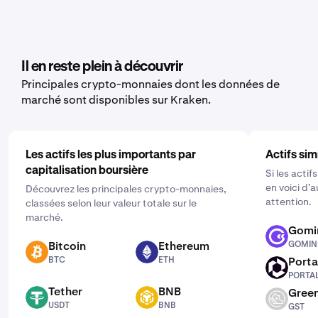
mêmes étapes que sur la plateforme web
transaction, l’historique du registre, ou le solde, en
pour une vaste gamme de crypto-monnaies, notamment
fonction des données que vous souhaitez exporter.
le Star Atlas DAO. Pour la paramétrer, ouvrez
l’application mobile, cliquez sur "Acheter" et choisissez
l’actif que vous aimeriez acheter. Puis entrez le montant
Il en reste plein à découvrir
que vous souhaitez acheter et sélectionnez la fréquence
Principales crypto-monnaies dont les données de
en cliquant sur "Ponctuel" et en choisissant un calendrier
marché sont disponibles sur Kraken.
qui vous convient : quotidien, hebdomadaire ou mensuel.
Les actifs les plus importants par
Actifs sim
capitalisation boursière
Si les acti
en voici d’
Découvrez les principales crypto-monnaies,
attention.
classées selon leur valeur totale sur le
marché.
Gomi
GOMINING
Bitcoin
Ethereum
GOMIN
BTC
ETH
BTC
ETH
Porta
PORTAL
PORTA
Tether
BNB
Green
USDT
BNB
GST
USDT
BNB
GST