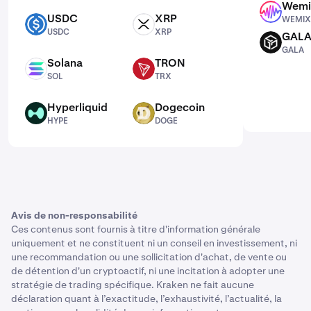
Wemi
WEMIX
USDC
XRP
WEMIX
USDC
XRP
USDC
XRP
GAL
GALA
GALA
Solana
TRON
SOL
TRX
SOL
TRX
Hyperliquid
Dogecoin
HYPE
DOGE
HYPE
DOGE
Avis de non-responsabilité
Ces contenus sont fournis à titre d'information générale
uniquement et ne constituent ni un conseil en investissement, ni
une recommandation ou une sollicitation d'achat, de vente ou
de détention d'un cryptoactif, ni une incitation à adopter une
stratégie de trading spécifique. Kraken ne fait aucune
déclaration quant à l’exactitude, l’exhaustivité, l’actualité, la