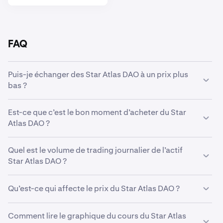
FAQ
Puis-je échanger des Star Atlas DAO à un prix plus
bas ?
Oui, vous pouvez utiliser des Ordres personnalisés sur
Est-ce que c’est le bon moment d’acheter du Star
Kraken pour acheter automatiquement des Star Atlas
Atlas DAO ?
DAO s’ils atteignent un prix inférieur.
Anticiper le marché peut s’avérer extrêmement difficile,
Quel est le volume de trading journalier de l’actif
c’est pourquoi de nombreux traders préfèrent opter
Star Atlas DAO ?
pour
l’investissement programmé
en Star Atlas DAO. En
ayant recours à une stratégie d’achats récurrents ou
437 329 POLIS d’une valeur de 3 370 € ont été tradés sur
Dollar Cost Averaging (DCA) en anglais, vous pouvez
Qu’est-ce qui affecte le prix du Star Atlas DAO ?
Kraken dans les dernières 24 heures.
cumuler régulièrement des Star Atlas DAO au fil du
temps; quel que soit le prix du marché et éliminer le
Une variété de facteurs affectent le prix du Star Atlas
Comment lire le graphique du cours du Star Atlas
stress que représente le fait de prévoir les mouvements
DAO, notamment la confiance des investisseurs, les