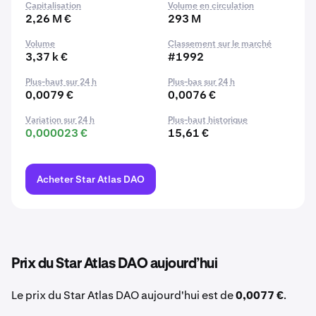
Capitalisation
Volume en circulation
2,26 M €
293 M
Volume
Classement sur le marché
3,37 k €
#1992
Plus-haut sur 24 h
Plus-bas sur 24 h
0,0079 €
0,0076 €
Variation sur 24 h
Plus-haut historique
0,000023 €
15,61 €
Acheter Star Atlas DAO
Prix du Star Atlas DAO aujourd’hui
Le prix du Star Atlas DAO aujourd'hui est de
0,0077 €
.