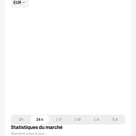
EUR
1H
24 h
1 S
1 M
1 A
5 A
Statistiques du marché
Dernière mise à jour :