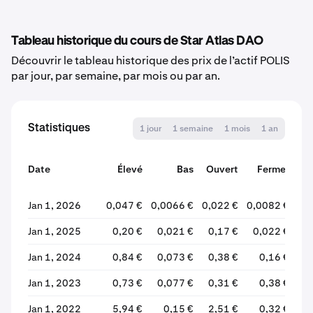
Tableau historique du cours de Star Atlas DAO
Découvrir le tableau historique des prix de l’actif POLIS
par jour, par semaine, par mois ou par an.
Statistiques
1 jour
1 semaine
1 mois
1 an
Date
Élevé
Bas
Ouvert
Fermer
Va
Jan 1, 2026
0,047 €
0,0066 €
0,022 €
0,0082 €
-6
Jan 1, 2025
0,20 €
0,021 €
0,17 €
0,022 €
-8
Jan 1, 2024
0,84 €
0,073 €
0,38 €
0,16 €
-5
Jan 1, 2023
0,73 €
0,077 €
0,31 €
0,38 €
+2
Jan 1, 2022
5,94 €
0,15 €
2,51 €
0,32 €
-8