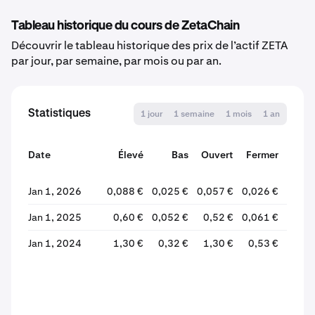
Tableau historique du cours de ZetaChain
Découvrir le tableau historique des prix de l’actif ZETA
par jour, par semaine, par mois ou par an.
Statistiques
1 jour
1 semaine
1 mois
1 an
Date
Élevé
Bas
Ouvert
Fermer
Varia
Jan 1, 2026
0,088 €
0,025 €
0,057 €
0,026 €
-54,4
Jan 1, 2025
0,60 €
0,052 €
0,52 €
0,061 €
-88,3
Jan 1, 2024
1,30 €
0,32 €
1,30 €
0,53 €
-58,8