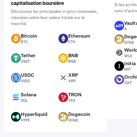
capitalisation boursière
Si les acti
voici d’aut
Découvrez les principales crypto-monnaies,
classées selon leur valeur totale sur le
Vault
marché.
A
A
Bitcoin
Ethereum
Doge
BTC
ETH
DOGE
BTC
ETH
DOGE
Worl
WLD
Tether
BNB
WLD
USDT
BNB
USDT
BNB
Initia
INIT
INIT
USDC
XRP
Orch
USDC
XRP
OXT
USDC
XRP
OXT
Solana
TRON
SOL
TRX
SOL
TRX
Hyperliquid
Dogecoin
HYPE
DOGE
HYPE
DOGE