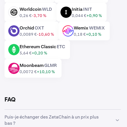
Worldcoin
WLD
Initia
INIT
WLD
INIT
0,26 €
-3,70 %
0,044 €
+0,90 %
Orchid
OXT
Wemix
WEMIX
OXT
WEMIX
0,0089 €
-10,60 %
0,18 €
+0,10 %
Ethereum Classic
ETC
ETC
5,64 €
+0,20 %
Moonbeam
GLMR
GLMR
0,0072 €
+10,10 %
FAQ
Puis-je échanger des ZetaChain à un prix plus
bas ?