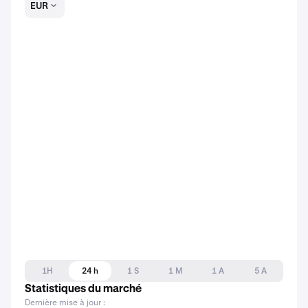
EUR
1H
24 h
1 S
1 M
1 A
5 A
Statistiques du marché
Dernière mise à jour :