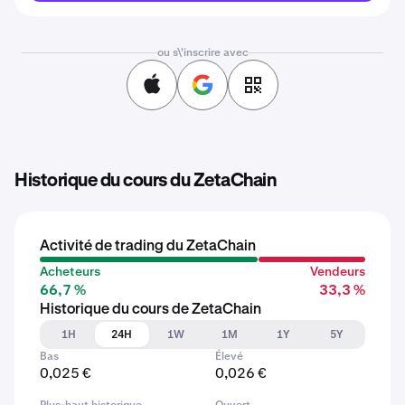
ou s\'inscrire avec
Historique du cours du ZetaChain
Activité de trading du ZetaChain
Acheteurs
Vendeurs
66,7 %
33,3 %
Historique du cours de ZetaChain
1H
24H
1W
1M
1Y
5Y
Bas
Élevé
0,025 €
0,026 €