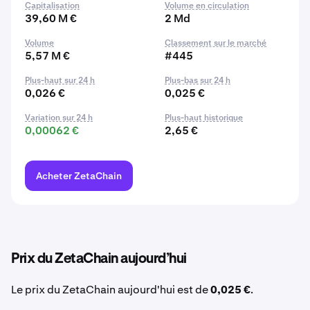
Capitalisation
Volume en circulation
39,60 M €
2 Md
Volume
Classement sur le marché
5,57 M €
#445
Plus-haut sur 24 h
Plus-bas sur 24 h
0,026 €
0,025 €
Variation sur 24 h
Plus-haut historique
0,00062 €
2,65 €
Acheter ZetaChain
Prix du ZetaChain aujourd’hui
Le prix du ZetaChain aujourd'hui est de
0,025 €
.