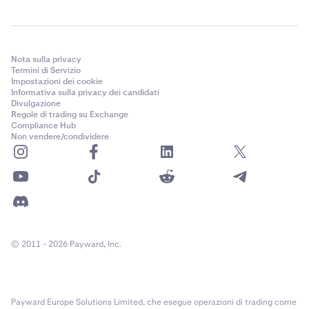
per 4 ore
Livello 9
Chiliz (CHZ)
0,02% - 0,04%
0,02% - 0,04%
Nota sulla privacy
1M+ $
per 4 ore
Termini di Servizio
Impostazioni dei cookie
≥ 100 Mln $
Informativa sulla privacy dei candidati
Divulgazione
Compound
0,02% - 0,04%
0,02% - 0,04%
Regole di trading su Exchange
1M
(COMP)
per 4 ore
Compliance Hub
Non vendere/condividere
0,04%
Cosmos
0,02% - 0,04%
0,02% - 0,04%
0,18%
(ATOM)
per 4 ore
Livello 10
Curve (CRV)
0,02% - 0,04%
0,02% - 0,04%
per 4 ore
2,5M+ $
© 2011 - 2026 Payward, Inc.
≥ 150 Mln $
DAI (DAI)
0,02% - 0,04%
0,02% - 0,04%
2,5m
per 4 ore
Payward Europe Solutions Limited, che esegue operazioni di trading come