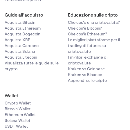
britannica
per 4 ore
Livello 7
(GBP)
Guide all'acquisto
Educazione sulle cripto
250K+ $
Acquista Bitcoin
Che cos'è una criptovaluta?
≥ 50 Mln $
Acquista Ethereum
Che cos'è Bitcoin?
Dollaro
0,02% - 0,04%
0,02% - 0,04%
Acquista Dogecoin
Che cos'è Ethereum?
canadese
per 4 ore
400k
Acquista XRP
Le migliori piattaforme per il
(CAD)
Acquista Cardano
trading di futures su
0,08%
Acquista Solana
criptovalute
Acquista Litecoin
I migliori exchange di
0,22%
Cardano (ADA)
0,02% - 0,04%
0,02% - 0,04%
Visualizza tutte le guide sulle
criptovalute
per 4 ore
crypto
Kraken vs Coinbase
Kraken vs Binance
Livello 8
Apprendi sulle cripto
Cat in a Dogs
0,02% - 0,04%
0,02% - 0,04%
500K+ $
World (MEW)
per 4 ore
Wallet
≥ 75 Mln $
Crypto Wallet
Celestia (TIA)
0,02% - 0,04%
0,02% - 0,04%
600k
Bitcoin Wallet
per 4 ore
Ethereum Wallet
0,06%
Solana Wallet
USDT Wallet
Chainlink (LINK)
0,02% - 0,04%
0,02% - 0,04%
0,20%