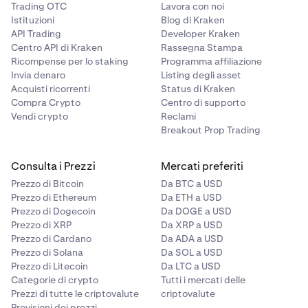
Pro 3
250M+ $
≥ 1 mld $
50
0,0%
Trading OTC
Lavora con noi
50K+ $
Istituzioni
Blog di Kraken
mln
BTC (Bitcoin)
0,01% - 0,02%
0,01% - 0,02%
Pro 5
500M+ $
>5B
100
0,0%
≥ 25 Mln $
API Trading
Developer Kraken
Pro 1
≥ 400
50M+ $
20
-0,003%
ogni 4 ore
Centro API di Kraken
Rassegna Stampa
mln
mln $
mln
100K
Pro 4
400M+ $
≥ 2 mld $
80
0,0%
Ricompense per lo staking
Programma affiliazione
Invia denaro
Listing degli asset
mln
0,13%
Bitcoin Cash
0,02% - 0,04%
0,02% - 0,04%
Acquisti ricorrenti
Status di Kraken
Pro 2
≥ 500
100M+
25
-0,005%
(BCH)
per 4 ore
Compra Crypto
Centro di supporto
0,30%
mln $
$
mln
Pro 5
500M+ $
>5B
100
0,0%
Vendi crypto
Reclami
Breakout Prop Trading
mln
Bittensor (TAO)
0,02% - 0,04%
0,02% - 0,04%
Pro 3
≥ 1 mld
250M+
50
-0,006%
Livello 6
per 4 ore
$
$
mln
Consulta i Prezzi
Mercati preferiti
*Le commissioni potrebbero non essere accurate se stai utilizzando una VPN.
100K+ $
Prezzo di Bitcoin
Da BTC a USD
Blur (BLUR)
0,02% - 0,04%
0,02% - 0,04%
Prezzo di Ethereum
Da ETH a USD
Pro 4
≥ 2 mld
400M+
80
-0,006%
≥ 40 Mln $
per 4 ore
Prezzo di Dogecoin
Da DOGE a USD
$
$
mln
Prezzo di XRP
Da XRP a USD
200k
Prezzo di Cardano
Da ADA a USD
Bonk (BONK)
0,02% - 0,04%
0,02% - 0,04%
0,10%
Prezzo di Solana
Da SOL a USD
Pro 5
>5B
500M+
100
-0,006%
per 4 ore
Prezzo di Litecoin
Da LTC a USD
$
mln
0,25%
Categorie di crypto
Tutti i mercati delle
Prezzi di tutte le criptovalute
criptovalute
Sterlina
0,02% - 0,04%
0,02% - 0,04%
Previsioni dei prezzi