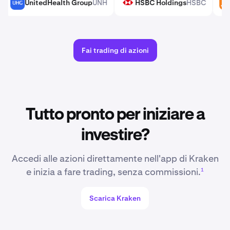
on
CVX
UnitedHealth Group
UNH
HSBC Holdings
HSBC
UNH
HSBC
Fai trading di azioni
AFE ETF
IEFA
Vanguard Morningstar Value ETF
VTV
Stat
VTV
SPYM
AGG
iShares Russell 1000 Growth ETF
IWF
iShares Co
IWF
IJH
 Core S&P Total U.S. Stock Market ETF
ITOT
iShares Russell 1
Tutto pronto per iniziare a
IWD
investire?
MH
Vanguard FTSE All-World ex-US ETF
VEU
Vanguard 
VEU
VCIT
Accedi alle azioni direttamente nell'app di Kraken
e inizia a fare trading, senza commissioni.
1
Scarica Kraken