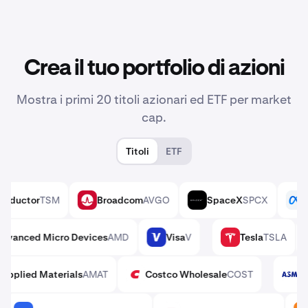
Crea il tuo portfolio di azioni
Mostra i primi 20 titoli azionari ed ETF per market
cap.
Titoli
ETF
 Semiconductor
TSM
Broadcom
AVGO
SpaceX
SPCX
AVGO
SPCX
Advanced Micro Devices
AMD
Visa
V
Tesla
TSLA
MD
V
TSLA
Applied Materials
AMAT
Costco Wholesale
COST
AMAT
COST