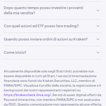
Per ora il trading di azioni è disponibile per i residenti
Dopo quanto tempo posso investire i proventi
USA negli Stati con idoneità. Per ulteriori dettagli, visita il
della mia vendita?
nostro articolo di supporto
"Inizia a fare trading di
azioni"
.
I tuoi fondi sono immediatamente disponibili per
Con quali azioni ed ETF posso fare trading?
reinvestire in azioni o crypto dopo aver venduto le tue
posizioni azionarie.
Kraken offre accesso a oltre 11.000 azioni ed ETF da
Quando posso inviare ordini di azioni su Kraken?
NYSE, NASDAQ, AMEX e altri mercati.
Puoi inviare ordini 24/7. Se invii un ordine di azioni fuori
Come inizio?
dall'orario di mercato, verrà messo in coda ed eseguito
all'inizio della successiva sessione di trading.
Visita il nostro articolo di supporto "Inizia a fare trading
di azioni"
qui
.
Attualmente disponibile solo negli Stati Uniti; potrebbe non
essere disponibile in tutti gli Stati. I servizi di intermediazione
finanziaria sono forniti da Kraken Securities, LLC, membro di
FINRA/SIPC. Visualizza il profilo della società, la registrazione e il
background dei nostri rappresentanti registrati su
https://brokercheck.finra.org/
. Servizi di asset digitali offerti da
Payward Interactive, non membro FINRA/SIPC e non assicurata
da FDIC. Questa comunicazione non rappresenta alcuna offerta,