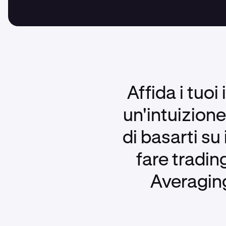
Affida i tuo
un'intuizion
di basarti su
fare tradin
Averaging