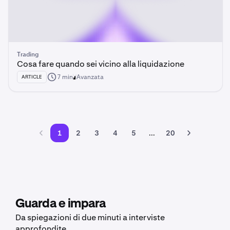
Trading
Cosa fare quando sei vicino alla liquidazione
7 min
Avanzata
ARTICLE
1
2
3
4
5
...
20
Guarda e impara
Da spiegazioni di due minuti a interviste
approfondite.