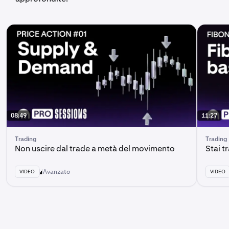
08:49
11:27
Trading
Trading
Non uscire dal trade a metà del movimento
Stai t
Avanzato
VIDEO
VIDEO