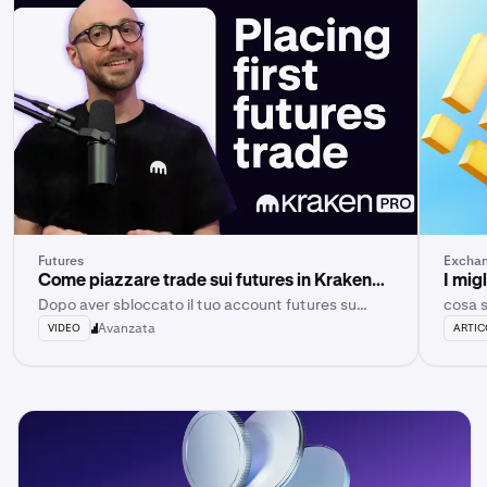
Futures
Excha
Come piazzare trade sui futures in Kraken
I mig
Dopo aver sbloccato il tuo account futures su
cosa s
Pro
Kraken Pro e aver depositato i fondi, sei pronto per
Avanzata
VIDEO
ARTI
il tuo primo trade sui futures.