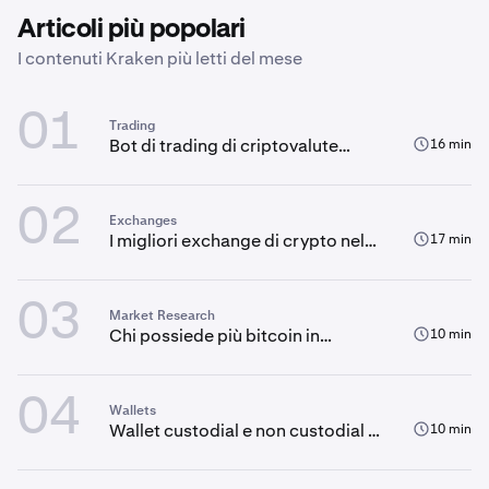
Articoli più popolari
I contenuti Kraken più letti del mese
01
Trading
Bot di trading di criptovalute
16 min
basati su AI: Una guida completa
02
Exchanges
I migliori exchange di crypto nel
17 min
2026: cosa sapere prima di fare
trading
03
Market Research
Chi possiede più bitcoin in
10 min
assoluto?
04
Wallets
Wallet custodial e non custodial a
10 min
confronto: chi custodisce le tue
criptovalute?