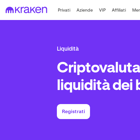
Privati
Aziende
VIP
Affiliati
Mer
Liquidità
Criptovaluta
liquidità dei 
Registrati