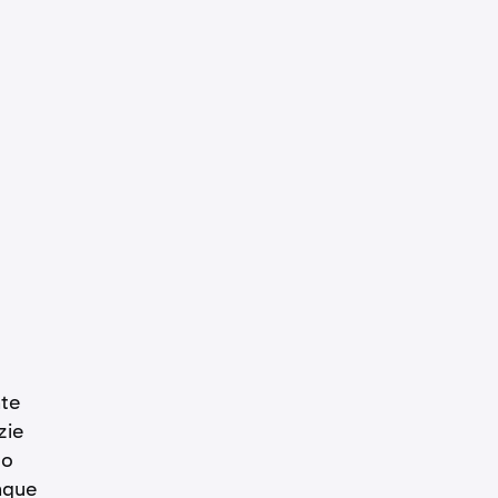
nte
zie
do
unque