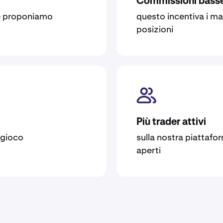
Commissioni bass
he proponiamo
questo incentiva i ma
posizioni
Più trader attivi
n gioco
sulla nostra piattafor
aperti