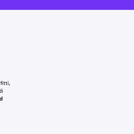
itti,
di
d