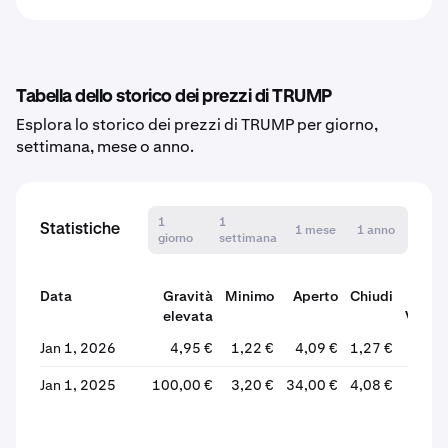
Tabella dello storico dei prezzi di TRUMP
Esplora lo storico dei prezzi di TRUMP per giorno,
settimana, mese o anno.
1
1
Statistiche
1 mese
1 anno
giorno
settimana
Data
Gravità
Minimo
Aperto
Chiudi
elevata
Variaz
Jan 1, 2026
4,95 €
1,22 €
4,09 €
1,27 €
-69
Jan 1, 2025
100,00 €
3,20 €
34,00 €
4,08 €
-87