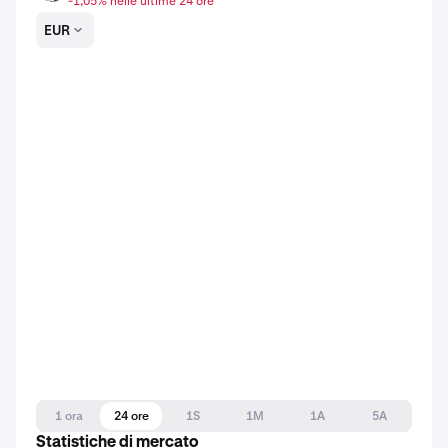
-1,05% nelle ultime 24 ore
EUR
1 ora
24 ore
1S
1M
1A
5A
Statistiche di mercato