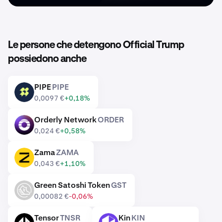
Le persone che detengono Official Trump
possiedono anche
PIPE
PIPE
PIPE
0,0097 €
+0,18%
Orderly Network
ORDER
ORDER
0,024 €
+0,58%
Zama
ZAMA
ZAMA
0,043 €
+1,10%
Green Satoshi Token
GST
GST
0,00082 €
-0,06%
Tensor
TNSR
Kin
KIN