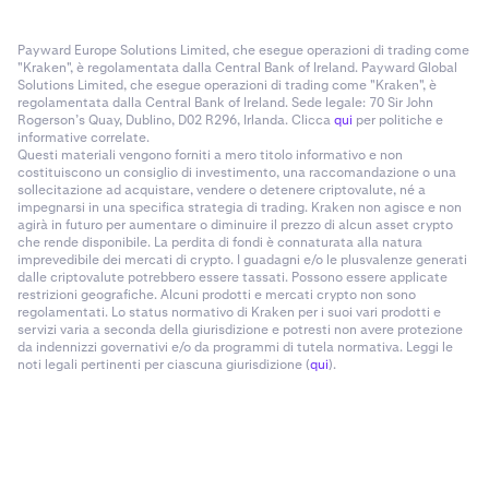
Payward Europe Solutions Limited, che esegue operazioni di trading come
"Kraken", è regolamentata dalla Central Bank of Ireland. Payward Global
Solutions Limited, che esegue operazioni di trading come "Kraken", è
regolamentata dalla Central Bank of Ireland. Sede legale: 70 Sir John
Rogerson’s Quay, Dublino, D02 R296, Irlanda. Clicca
qui
per politiche e
informative correlate.
Questi materiali vengono forniti a mero titolo informativo e non
costituiscono un consiglio di investimento, una raccomandazione o una
sollecitazione ad acquistare, vendere o detenere criptovalute, né a
impegnarsi in una specifica strategia di trading. Kraken non agisce e non
agirà in futuro per aumentare o diminuire il prezzo di alcun asset crypto
che rende disponibile. La perdita di fondi è connaturata alla natura
imprevedibile dei mercati di crypto. I guadagni e/o le plusvalenze generati
dalle criptovalute potrebbero essere tassati. Possono essere applicate
restrizioni geografiche. Alcuni prodotti e mercati crypto non sono
regolamentati. Lo status normativo di Kraken per i suoi vari prodotti e
servizi varia a seconda della giurisdizione e potresti non avere protezione
da indennizzi governativi e/o da programmi di tutela normativa. Leggi le
noti legali pertinenti per ciascuna giurisdizione (
qui
).