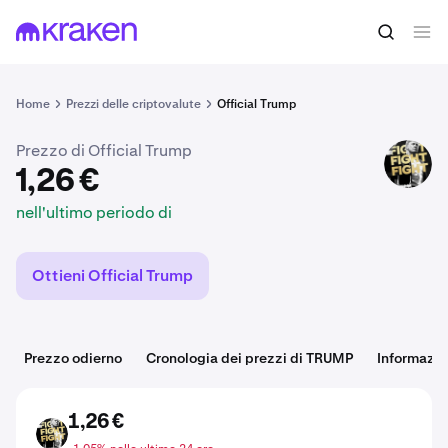
1,26 €
Acquista TRUMP
nell'ultimo periodo di
Home
Prezzi delle criptovalute
Official Trump
Prezzo di Official Trump
TRUMP
1,26 €
nell'ultimo periodo di
Ottieni Official Trump
Prezzo odierno
Cronologia dei prezzi di TRUMP
Informazi
1,26 €
TRUMP