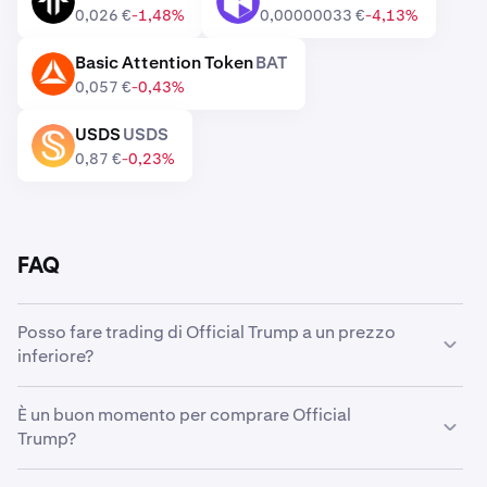
TNSR
KIN
0,026 €
-1,48%
0,00000033 €
-4,13%
Basic Attention Token
BAT
BAT
0,057 €
-0,43%
USDS
USDS
USDS
0,87 €
-0,23%
FAQ
Posso fare trading di Official Trump a un prezzo
inferiore?
Sì, puoi utilizzare Ordini personalizzati su Kraken per
È un buon momento per comprare Official
acquistare automaticamente Official Trump quando è
Trump?
disponibile a un prezzo inferiore.
Anticipare i movimenti del mercato può rivelarsi