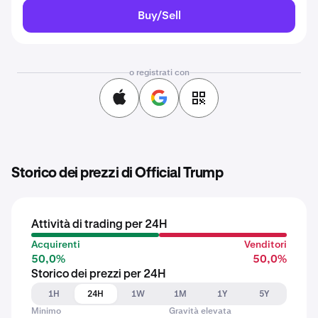
Buy/Sell
o registrati con
Storico dei prezzi di Official Trump
Attività di trading per 24H
Acquirenti
Venditori
50,0%
50,0%
Storico dei prezzi per 24H
1H
24H
1W
1M
1Y
5Y
Minimo
Gravità elevata