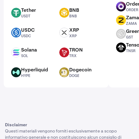
Order
ORDER
Tether
BNB
ORDER
USDT
BNB
USDT
BNB
Zama
ZAMA
ZAMA
USDC
XRP
Green
USDC
XRP
GST
USDC
XRP
GST
Tenso
TNSR
Solana
TRON
TNSR
SOL
TRX
SOL
TRX
Hyperliquid
Dogecoin
HYPE
DOGE
HYPE
DOGE
Disclaimer
Questi materiali vengono forniti esclusivamente a scopo
informativo generale e non costituiscono alcun consiglio di