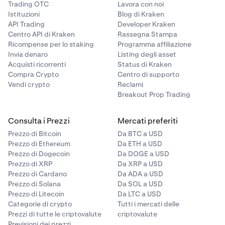
Ciononostante, gli oppositori sostenevano che l'attività
Trading OTC
Lavora con noi
Altri sviluppatori hanno creato uno standard per i token
dei consumatori era sovvenzionata da molte startup
Istituzioni
Blog di Kraken
con lo scopo di consentire la creazione di nuove valute
Internet di successo, e questo è in linea con l'intento
API Trading
Developer Kraken
sulla base di Bitcoin Cash.
originale di Bitcoin.
Centro API di Kraken
Rassegna Stampa
Ricompense per lo staking
Programma affiliazione
Invia denaro
Listing degli asset
Acquisti ricorrenti
Status di Kraken
Questo ha portati i sostenitori di Bitcoin Cash a creare
Compra Crypto
Centro di supporto
una nuova blockchain per verificare la teoria.
Vendi crypto
Reclami
Breakout Prop Trading
Consulta i Prezzi
Mercati preferiti
Prezzo di Bitcoin
Da BTC a USD
Prezzo di Ethereum
Da ETH a USD
Prezzo di Dogecoin
Da DOGE a USD
Prezzo di XRP
Da XRP a USD
Prezzo di Cardano
Da ADA a USD
Prezzo di Solana
Da SOL a USD
Prezzo di Litecoin
Da LTC a USD
Categorie di crypto
Tutti i mercati delle
Prezzi di tutte le criptovalute
criptovalute
Previsioni dei prezzi