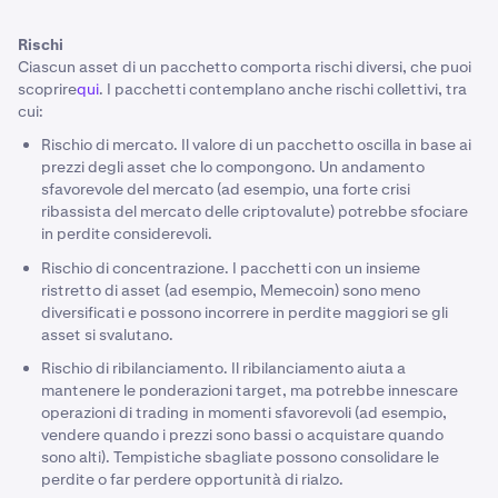
Non comporta alcuna commissione.
Rischi
Assicurati che il tuo portfolio rimanga in carreggiata.
Ciascun asset di un pacchetto comporta rischi diversi, che puoi
scoprire
Il ribilanciamento del portfolio può generare eventi
qui
. I pacchetti contemplano anche rischi collettivi, tra
cui:
soggetti a tassazione
Rischio di mercato. Il valore di un pacchetto oscilla in base ai
prezzi degli asset che lo compongono. Un andamento
sfavorevole del mercato (ad esempio, una forte crisi
ribassista del mercato delle criptovalute) potrebbe sfociare
in perdite considerevoli.
Rischio di concentrazione. I pacchetti con un insieme
ristretto di asset (ad esempio, Memecoin) sono meno
diversificati e possono incorrere in perdite maggiori se gli
asset si svalutano.
Rischio di ribilanciamento. Il ribilanciamento aiuta a
mantenere le ponderazioni target, ma potrebbe innescare
operazioni di trading in momenti sfavorevoli (ad esempio,
vendere quando i prezzi sono bassi o acquistare quando
sono alti). Tempistiche sbagliate possono consolidare le
perdite o far perdere opportunità di rialzo.