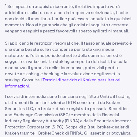
1
Se imposti un acquisto ricorrente, il relativo importo verrà
addebitato sulla tua carta con la frequenza selezionata, finché
non decidi di annullarlo. L'ordine può essere annullato in qualsiasi
momento. Non vi è garanzia che gli ordini di acquisto ricorrente
vengano eseguiti a prezzi favorevoli rispetto agli ordini manuali.
Si applicano le restrizioni geografiche. Il tasso annuale previsto è
una stima basata sulle ricompense per lo staking medie
maturate nell'ultimo periodo al netto delle commissioni ed è
soggetto a variazioni. Lo staking comporta dei rischi, tra cui la
mancanza di garanzia delle ricompense, potenziali perdite
dovute a slashing e hacking e la svalutazione degli asset in
staking. Consulta i
Termini di servizio di Kraken per ulteriori
informazioni.
I servizi di intermediazione finanziaria negli Stati Uniti e il trading
di strumenti finanziari (azioni ed ETF) sono forniti da Kraken
Securities LLC, un broker‑dealer registrato presso la Securities
and Exchange Commission (SEC) e membro della Financial
Industry Regulatory Authority (FINRA) e della Securities Investor
Protection Corporation (SIPC). Scopri di più sul broker‑dealer di
Kraken tramite il BrokerCheck di FINRA. Gli asset in criptovaluta