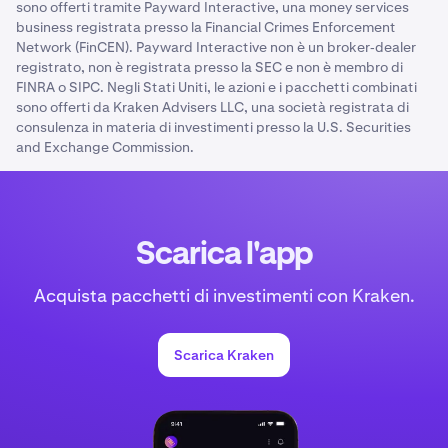
sono offerti tramite Payward Interactive, una money services
business registrata presso la Financial Crimes Enforcement
Network (FinCEN). Payward Interactive non è un broker‑dealer
registrato, non è registrata presso la SEC e non è membro di
FINRA o SIPC. Negli Stati Uniti, le azioni e i pacchetti combinati
sono offerti da Kraken Advisers LLC, una società registrata di
consulenza in materia di investimenti presso la U.S. Securities
and Exchange Commission.
Scarica l'app
Acquista pacchetti di investimenti con Kraken.
Scarica Kraken