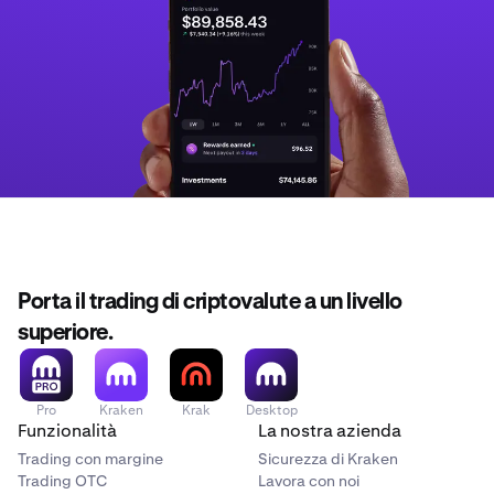
Porta il trading di criptovalute a un livello
superiore.
Pro
Kraken
Krak
Desktop
Funzionalità
La nostra azienda
Trading con margine
Sicurezza di Kraken
Trading OTC
Lavora con noi