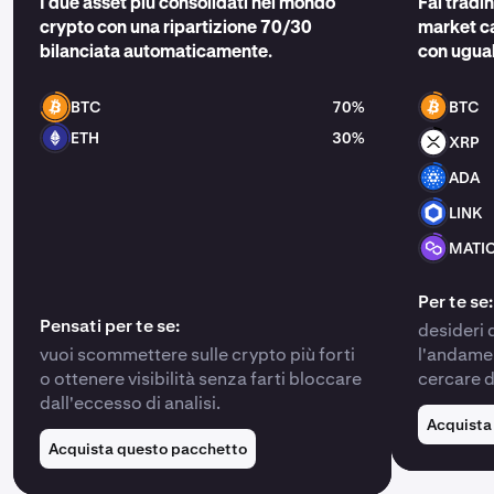
I due asset più consolidati nel mondo
Fai tradi
crypto con una ripartizione 70/30
market ca
bilanciata automaticamente.
con ugua
BTC
70%
BTC
ETH
30%
XRP
ADA
LINK
MATI
Per te se:
Pensati per te se:
desideri d
vuoi scommettere sulle crypto più forti
l'andamen
o ottenere visibilità senza farti bloccare
cercare d
dall'eccesso di analisi.
Acquista
Acquista questo pacchetto