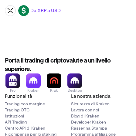
Da XRP a USD
XRP
USD
Porta il trading di criptovalute a un livello
superiore.
Pro
Kraken
Krak
Desktop
Funzionalità
La nostra azienda
Trading con margine
Sicurezza di Kraken
Trading OTC
Lavora con noi
Istituzioni
Blog di Kraken
API Trading
Developer Kraken
Centro API di Kraken
Rassegna Stampa
Ricompense per lo staking
Programma affiliazione