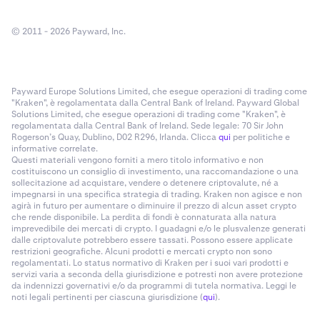
© 2011 - 2026 Payward, Inc.
Payward Europe Solutions Limited, che esegue operazioni di trading come
"Kraken", è regolamentata dalla Central Bank of Ireland. Payward Global
Solutions Limited, che esegue operazioni di trading come "Kraken", è
regolamentata dalla Central Bank of Ireland. Sede legale: 70 Sir John
Rogerson’s Quay, Dublino, D02 R296, Irlanda. Clicca
qui
per politiche e
informative correlate.
Questi materiali vengono forniti a mero titolo informativo e non
costituiscono un consiglio di investimento, una raccomandazione o una
sollecitazione ad acquistare, vendere o detenere criptovalute, né a
impegnarsi in una specifica strategia di trading. Kraken non agisce e non
agirà in futuro per aumentare o diminuire il prezzo di alcun asset crypto
che rende disponibile. La perdita di fondi è connaturata alla natura
imprevedibile dei mercati di crypto. I guadagni e/o le plusvalenze generati
dalle criptovalute potrebbero essere tassati. Possono essere applicate
restrizioni geografiche. Alcuni prodotti e mercati crypto non sono
regolamentati. Lo status normativo di Kraken per i suoi vari prodotti e
servizi varia a seconda della giurisdizione e potresti non avere protezione
da indennizzi governativi e/o da programmi di tutela normativa. Leggi le
noti legali pertinenti per ciascuna giurisdizione (
qui
).