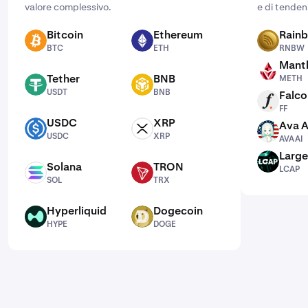
valore complessivo.
e di tenden
Bitcoin
Ethereum
Rain
BTC
ETH
RNBW
BTC
ETH
RNBW
Mantl
METH
Tether
BNB
METH
USDT
BNB
USDT
BNB
Falco
FF
FF
USDC
XRP
Ava A
USDC
XRP
AVAAI
USDC
XRP
AVAAI
Large
LCAP
Solana
TRON
LCAP
SOL
TRX
SOL
TRX
Hyperliquid
Dogecoin
HYPE
DOGE
HYPE
DOGE