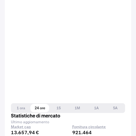
1 ora
24 ore
1S
1M
1A
5A
Statistiche di mercato
Ultimo aggiornamento
Market cap
Fornitura circolante
13.657,94 €
921.464