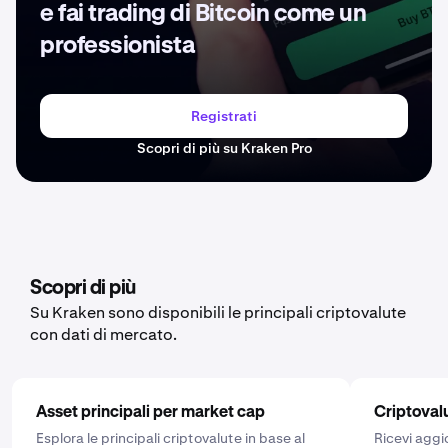
e fai trading di Bitcoin come un
professionista
Registrati
Scopri di più su Kraken Pro
Scopri di più
Su Kraken sono disponibili le principali criptovalute
con dati di mercato.
Asset principali per market cap
Criptoval
Esplora le principali criptovalute in base al
Ricevi aggi