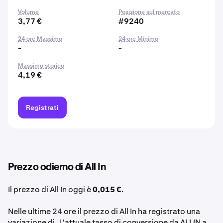
Volume
Posizione sul mercato
3,77 €
#9240
24 ore Massimo
24 ore Minimo
-
-
Massimo storico
4,19 €
Registrati
Prezzo odierno di All In
Il prezzo di All In oggi è
0,015 €
.
Nelle ultime 24 ore il prezzo di All In ha registrato una
variazione di . L'attuale tasso di conversione da ALLIN a