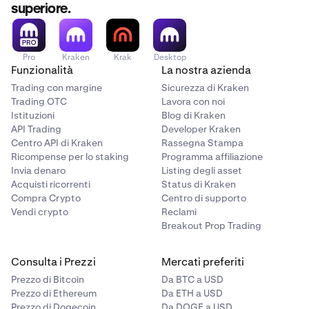
superiore.
Pro
Kraken
Krak
Desktop
Funzionalità
La nostra azienda
Trading con margine
Sicurezza di Kraken
Trading OTC
Lavora con noi
Istituzioni
Blog di Kraken
API Trading
Developer Kraken
Centro API di Kraken
Rassegna Stampa
Ricompense per lo staking
Programma affiliazione
Invia denaro
Listing degli asset
Acquisti ricorrenti
Status di Kraken
Compra Crypto
Centro di supporto
Vendi crypto
Reclami
Breakout Prop Trading
Consulta i Prezzi
Mercati preferiti
Prezzo di Bitcoin
Da BTC a USD
Prezzo di Ethereum
Da ETH a USD
Prezzo di Dogecoin
Da DOGE a USD