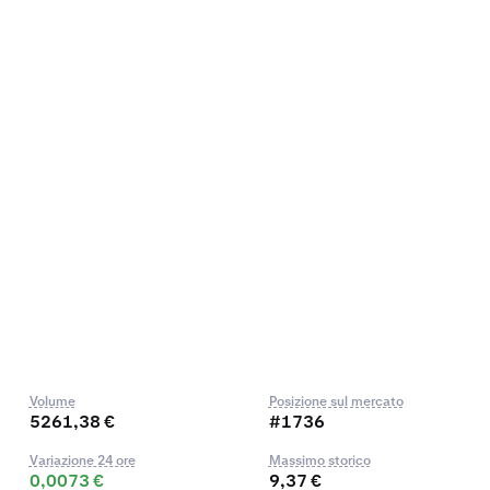
Volume
Posizione sul mercato
5261,38 €
#1736
Variazione 24 ore
Massimo storico
0,0073 €
9,37 €