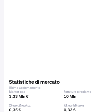
Statistiche di mercato
Ultimo aggiornamento
Market cap
Fornitura circolante
3,33 Mln €
10 Mln
24 ore Massimo
24 ore Minimo
0,35 €
0,33 €