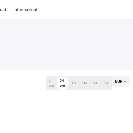
cati
Informazioni
1
24
EUR
1S
1M
1A
5A
ora
ore