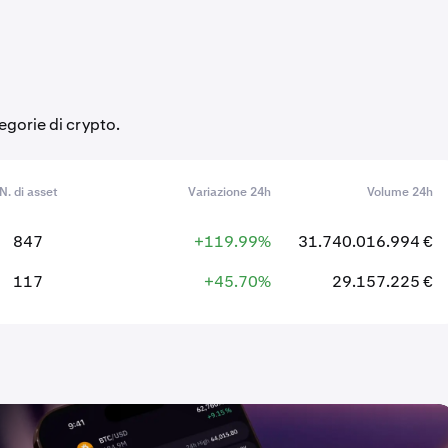
egorie di crypto.
N. di asset
Variazione 24h
Volume 24h
847
+119.99%
31.740.016.994 €
117
+45.70%
29.157.225 €