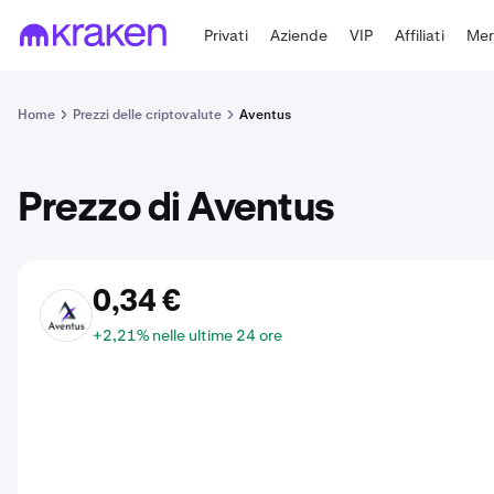
Privati
Aziende
VIP
Affiliati
Mer
Home
Prezzi delle criptovalute
Aventus
Prezzo di Aventus
0,34 €
AVT
+2,21% nelle ultime 24 ore