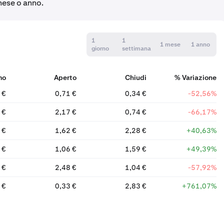
 mese o anno.
1
1
1 mese
1 anno
giorno
settimana
mo
Aperto
Chiudi
% Variazione
 €
0,71 €
0,34 €
-52,56%
 €
2,17 €
0,74 €
-66,17%
 €
1,62 €
2,28 €
+40,63%
 €
1,06 €
1,59 €
+49,39%
 €
2,48 €
1,04 €
-57,92%
 €
0,33 €
2,83 €
+761,07%