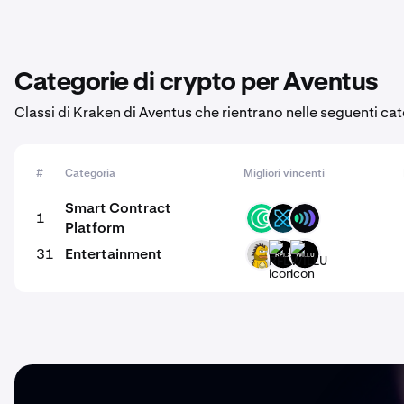
Categorie di crypto per Aventus
Classi di Kraken di Aventus che rientrano nelle seguenti cat
#
Categoria
Migliori vincenti
Smart Contract
1
ISLM
XFI
ULX
Platform
31
Entertainment
DPINO
RFLX
WILLU