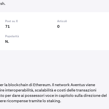
ush.
Post su X
Articoli
71
0
Popolarità
N.
r la blockchain di Ethereum. Il network Aventus viene
e interoperabilità, scalabilità e costi delle transazioni
zato per dare ai possessori voce in capitolo sulla direzione del
nere ricompense tramite lo staking.