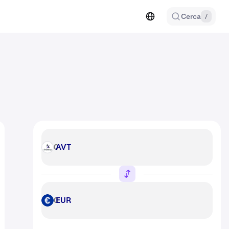
Cerca
/
AVT
AVT
EUR
EUR