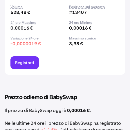
Volume
Posizione sul mercato
528,48 €
#13407
24 ore Massimo
24 ore Minimo
0,00016 €
0,00016 €
Variazione 24 ore
Massimo storico
-0,0000019 €
3,98 €
Registrati
Prezzo odierno di BabySwap
Il prezzo di BabySwap oggi è
0,00016 €
.
Nelle ultime 24 ore il prezzo di BabySwap ha registrato
una variazione di
-1,14%
. L'attuale tasso di conversione