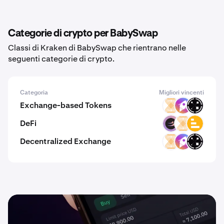
Categorie di crypto per BabySwap
Classi di Kraken di BabySwap che rientrano nelle
seguenti categorie di crypto.
Categoria
Migliori vincenti
Exchange-based Tokens
VELAR
ZM
ORAIX
DeFi
BETA
VELAR
LVL
Decentralized Exchange
VELAR
ZM
ORAIX