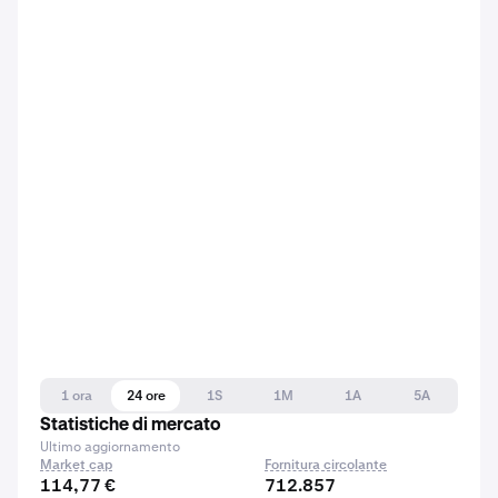
1 ora
24 ore
1S
1M
1A
5A
Statistiche di mercato
Ultimo aggiornamento
Market cap
Fornitura circolante
114,77 €
712.857