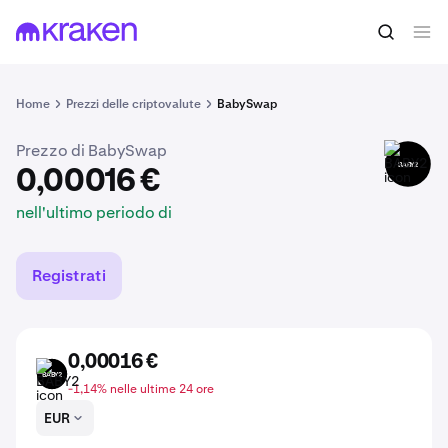
0,00016 €
Acquista BABY2
nell'ultimo periodo di
Home
Prezzi delle criptovalute
BabySwap
Prezzo di BabySwap
BABY2
0,00016 €
nell'ultimo periodo di
Registrati
0,00016 €
BABY2
-1,14% nelle ultime 24 ore
EUR