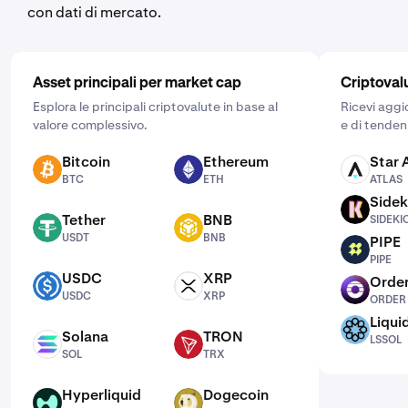
con dati di mercato.
Asset principali per market cap
Criptoval
Esplora le principali criptovalute in base al
Ricevi aggi
valore complessivo.
e di tenden
Bitcoin
Ethereum
Star 
BTC
ETH
ATLAS
BTC
ETH
ATLAS
Sidek
SIDEKICK
Tether
BNB
SIDEKI
USDT
BNB
USDT
BNB
PIPE
PIPE
PIPE
USDC
XRP
Order
USDC
XRP
ORDER
USDC
XRP
ORDER
Liqui
LSSOL
Solana
TRON
LSSOL
SOL
TRX
SOL
TRX
Hyperliquid
Dogecoin
HYPE
DOGE