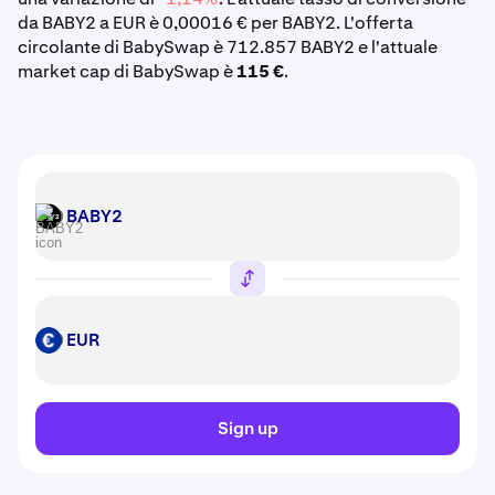
da BABY2 a EUR è 0,00016 € per BABY2. L'offerta
circolante di BabySwap è 712.857 BABY2 e l'attuale
market cap di BabySwap è
115 €
.
BABY2
BABY2
EUR
EUR
Sign up