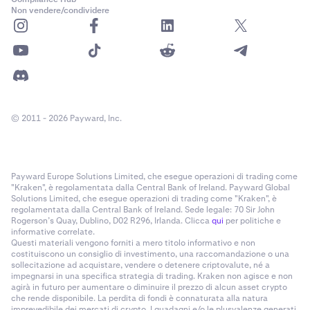
Non vendere/condividere
© 2011 - 2026 Payward, Inc.
Payward Europe Solutions Limited, che esegue operazioni di trading come
"Kraken", è regolamentata dalla Central Bank of Ireland. Payward Global
Solutions Limited, che esegue operazioni di trading come "Kraken", è
regolamentata dalla Central Bank of Ireland. Sede legale: 70 Sir John
Rogerson’s Quay, Dublino, D02 R296, Irlanda. Clicca
qui
per politiche e
informative correlate.
Questi materiali vengono forniti a mero titolo informativo e non
costituiscono un consiglio di investimento, una raccomandazione o una
sollecitazione ad acquistare, vendere o detenere criptovalute, né a
impegnarsi in una specifica strategia di trading. Kraken non agisce e non
agirà in futuro per aumentare o diminuire il prezzo di alcun asset crypto
che rende disponibile. La perdita di fondi è connaturata alla natura
imprevedibile dei mercati di crypto. I guadagni e/o le plusvalenze generati