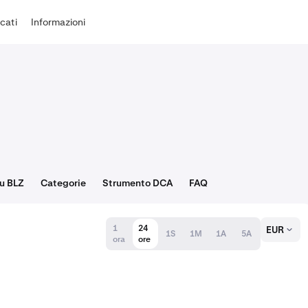
cati
Informazioni
su BLZ
Categorie
Strumento DCA
FAQ
1
24
EUR
1S
1M
1A
5A
ora
ore