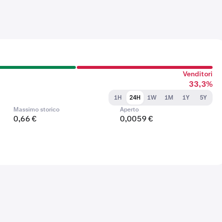
Venditori
33,3%
1H
24H
1W
1M
1Y
5Y
Massimo storico
Aperto
0,66 €
0,0059 €