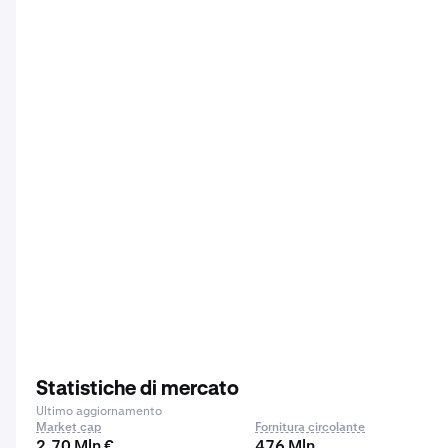
Statistiche di mercato
Ultimo aggiornamento
Market cap
Fornitura circolante
2,70 Mln €
476 Mln