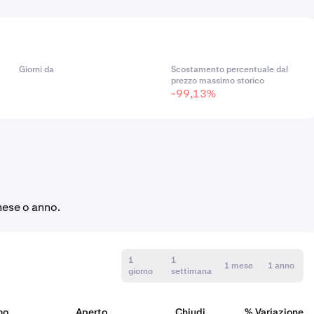
Giorni da
Scostamento percentuale dal
prezzo massimo storico
-99,13%
mese o anno.
1
1
1 mese
1 anno
giorno
settimana
mo
Aperto
Chiudi
% Variazione