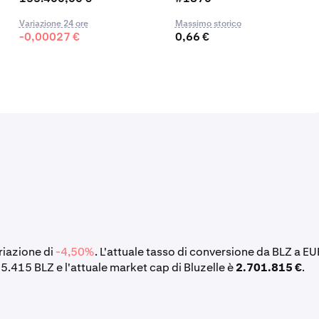
Variazione 24 ore
Massimo storico
-0,00027 €
0,66 €
ariazione di
-4,50%
. L'attuale tasso di conversione da BLZ a EU
55.415 BLZ e l'attuale market cap di Bluzelle è
2.701.815 €
.