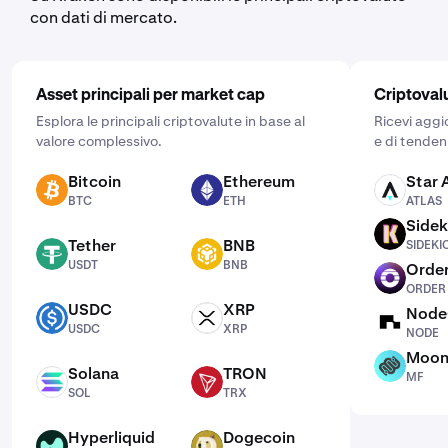
con dati di mercato.
Asset principali per market cap
Criptoval
Esplora le principali criptovalute in base al
Ricevi aggi
valore complessivo.
e di tenden
Bitcoin
Ethereum
Star 
BTC
ETH
ATLAS
BTC
ETH
ATLAS
Sidek
SIDEKICK
Tether
BNB
SIDEKI
USDT
BNB
USDT
BNB
Order
ORDER
ORDER
USDC
XRP
Node
USDC
XRP
NODE
USDC
XRP
NODE
Moon
MF
Solana
TRON
MF
SOL
TRX
SOL
TRX
Hyperliquid
Dogecoin
HYPE
DOGE