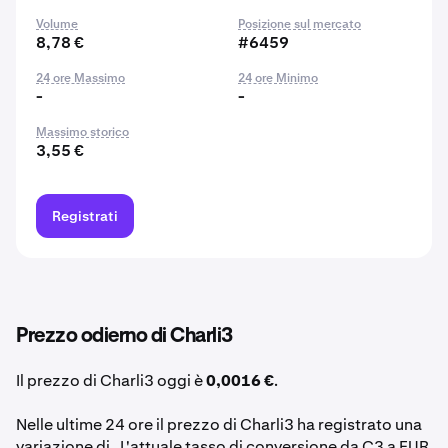
Volume
Posizione sul mercato
8,78 €
#6459
24 ore Massimo
24 ore Minimo
-
-
Massimo storico
3,55 €
Registrati
Prezzo odierno di Charli3
Il prezzo di Charli3 oggi è
0,0016 €
.
Nelle ultime 24 ore il prezzo di Charli3 ha registrato una
variazione di . L'attuale tasso di conversione da C3 a EUR