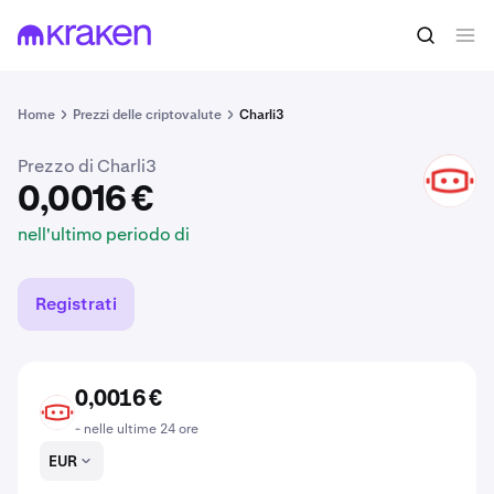
0,0016 €
Acquista C3
nell'ultimo periodo di
Home
Prezzi delle criptovalute
Charli3
Prezzo di Charli3
C3
0,0016 €
nell'ultimo periodo di
Registrati
0,0016 €
C3
- nelle ultime 24 ore
EUR