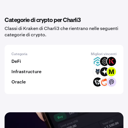
Categorie di crypto per Charli3
Classi di Kraken di Charli3 che rientrano nelle seguenti
categorie di crypto.
Categoria
Migliori vincenti
DeFi
TRADE
DECT
KAR
Infrastructure
TRN
GIZA
MODE
Oracle
KAI
ON
PYTH