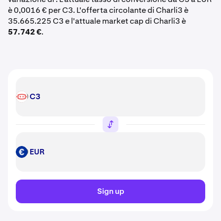
è 0,0016 € per C3. L'offerta circolante di Charli3 è
35.665.225 C3 e l'attuale market cap di Charli3 è
57.742 €
.
C3
C3
EUR
EUR
Sign up