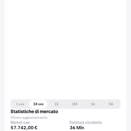
1 ora
24 ore
1S
1M
1A
5A
Statistiche di mercato
Ultimo aggiornamento
Market cap
Fornitura circolante
57.742,00 €
36 Mln