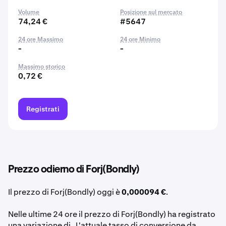
Volume
Posizione sul mercato
74,24 €
#5647
24 ore Massimo
24 ore Minimo
-
-
Massimo storico
0,72 €
Registrati
Prezzo odierno di Forj(Bondly)
Il prezzo di Forj(Bondly) oggi è
0,000094 €
.
Nelle ultime 24 ore il prezzo di Forj(Bondly) ha registrato
una variazione di . L'attuale tasso di conversione da