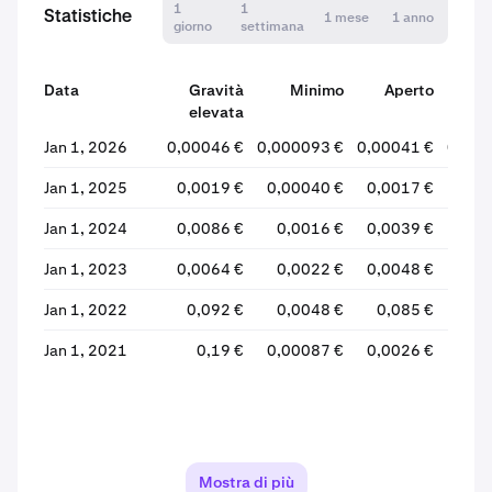
1
1
Statistiche
1 mese
1 anno
giorno
settimana
Data
Gravità
Minimo
Aperto
elevata
Jan 1, 2026
0,00046 €
0,000093 €
0,00041 €
0,000
Jan 1, 2025
0,0019 €
0,00040 €
0,0017 €
0,00
Jan 1, 2024
0,0086 €
0,0016 €
0,0039 €
0,0
Jan 1, 2023
0,0064 €
0,0022 €
0,0048 €
0,0
Jan 1, 2022
0,092 €
0,0048 €
0,085 €
0,0
Jan 1, 2021
0,19 €
0,00087 €
0,0026 €
0
Mostra di più