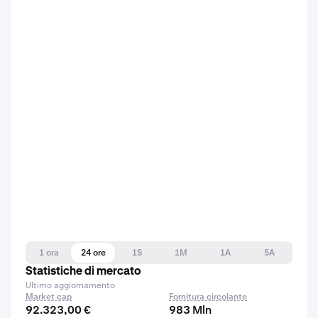
1 ora
24 ore
1S
1M
1A
5A
Statistiche di mercato
Ultimo aggiornamento
Market cap
Fornitura circolante
92.323,00 €
983 Mln