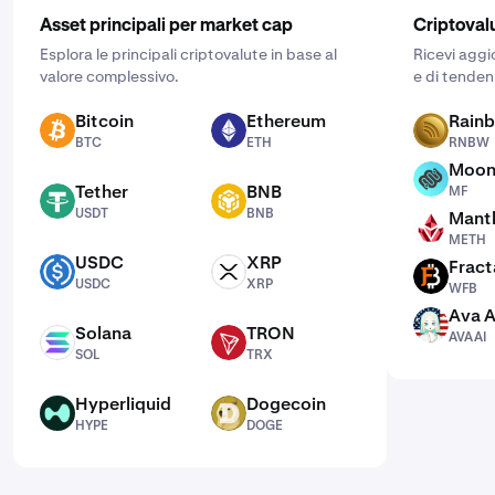
Asset principali per market cap
Criptoval
Esplora le principali criptovalute in base al
Ricevi aggi
valore complessivo.
e di tenden
Bitcoin
Ethereum
Rain
BTC
ETH
RNBW
BTC
ETH
RNBW
Moon
MF
Tether
BNB
MF
USDT
BNB
USDT
BNB
Mantl
METH
METH
USDC
XRP
Fract
USDC
XRP
WFB
USDC
XRP
WFB
Ava A
AVAAI
Solana
TRON
AVAAI
SOL
TRX
SOL
TRX
Hyperliquid
Dogecoin
HYPE
DOGE
HYPE
DOGE