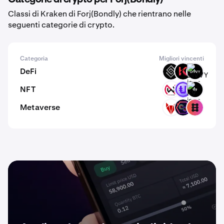
Classi di Kraken di Forj(Bondly) che rientrano nelle
seguenti categorie di crypto.
Categoria
Migliori vincenti
DeFi
DECT
KAR
DIVVY
NFT
NWS
PUNK
K9
Metaverse
RFOX
DEOD
SIXP