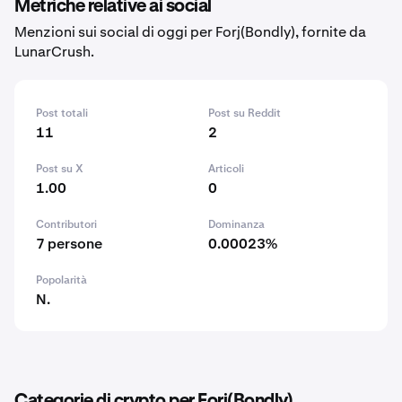
Metriche relative ai social
Menzioni sui social di oggi per Forj(Bondly), fornite da
LunarCrush.
Post totali
Post su Reddit
11
2
Post su X
Articoli
1.00
0
Contributori
Dominanza
7 persone
0.00023%
Popolarità
N.
Categorie di crypto per Forj(Bondly)