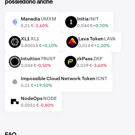
possiedono anche
Manadia
UMXM
Initia
INIT
UMXM
INIT
0,21 €
-2,60%
0,044 €
+0,70%
XL1
XL1
Lava Token
LAVA
XL1
LAVA
0,00015 €
+0,10%
0,014 €
+1,20%
Intuition
TRUST
zkPass
ZKP
TRUST
ZKP
0,044 €
-0,50%
0,039 €
-3,60%
Impossible Cloud Network Token
ICNT
ICNT
0,11 €
+19,50%
NodeOps
NODE
NODE
0,0051 €
-0,80%