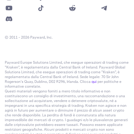
© 2011 - 2026 Payward, Inc.
Payward Europe Solutions Limited, che esegue operazioni di trading come
"Kraken", è regolamentata dalla Central Bank of Ireland. Payward Global
Solutions Limited, che esegue operazioni di trading come "Kraken", è
regolamentata dalla Central Bank of Ireland. Sede legale: 70 Sir John
Rogerson’s Quay, Dublino, D02 R296, Irlanda. Clicca
qui
per politiche e
informative correlate.
Questi materiali vengono forniti a mero titolo informativo e non
costituiscono un consiglio di investimento, una raccomandazione o una
sollecitazione ad acquistare, vendere o detenere criptovalute, né a
impegnarsi in una specifica strategia di trading. Kraken non agisce e non
agirà in futuro per aumentare o diminuire il prezzo di alcun asset crypto
che rende disponibile. La perdita di fondi è connaturata alla natura
imprevedibile dei mercati di crypto. I guadagni e/o le plusvalenze generati
dalle criptovalute potrebbero essere tassati. Possono essere applicate
restrizioni geografiche. Alcuni prodotti e mercati crypto non sono