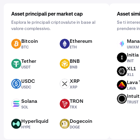
Asset principali per market cap
Asset simi
Esplora le principali criptovalute in base al
Se ti inter
valore complessivo.
prendere in
Bitcoin
Ethereum
Mana
BTC
ETH
UMXM
BTC
ETH
UMXM
Initia
INIT
Tether
BNB
INIT
USDT
BNB
USDT
BNB
XL1
XL1
XL1
USDC
XRP
Lava 
USDC
XRP
LAVA
USDC
XRP
LAVA
Intui
TRUST
Solana
TRON
TRUST
SOL
TRX
SOL
TRX
Hyperliquid
Dogecoin
HYPE
DOGE
HYPE
DOGE