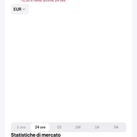
-3,50% nelle ultime 24 ore
EUR
1 ora
24 ore
1S
1M
1A
5A
Statistiche di mercato