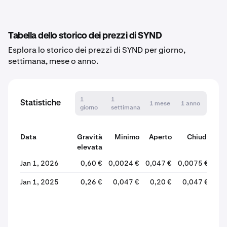
Tabella dello storico dei prezzi di SYND
Esplora lo storico dei prezzi di SYND per giorno,
settimana, mese o anno.
1
1
Statistiche
1 mese
1 anno
giorno
settimana
Data
Gravità
Minimo
Aperto
Chiudi
elevata
Var
Jan 1, 2026
0,60 €
0,0024 €
0,047 €
0,0075 €
-
Jan 1, 2025
0,26 €
0,047 €
0,20 €
0,047 €
-