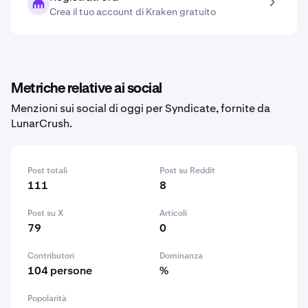
Crea il tuo account di Kraken gratuito
Metriche relative ai social
Menzioni sui social di oggi per Syndicate, fornite da
LunarCrush.
Post totali
Post su Reddit
111
8
Post su X
Articoli
79
0
Contributori
Dominanza
104 persone
%
Popolarità