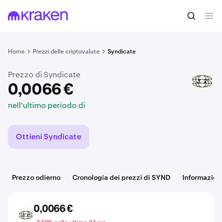
0,0066 €
Acquista SYND
nell'ultimo periodo di
Home
Prezzi delle criptovalute
Syndicate
Prezzo di Syndicate
SYND
0,0066 €
nell'ultimo periodo di
Ottieni Syndicate
Prezzo odierno
Cronologia dei prezzi di SYND
Informazion
0,0066 €
SYND