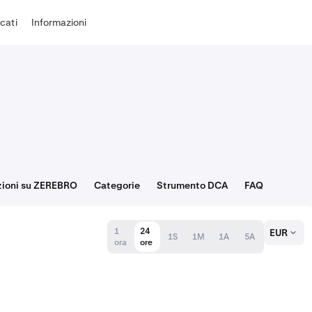
cati
Informazioni
zioni su ZEREBRO
Categorie
Strumento DCA
FAQ
1
24
EUR
1S
1M
1A
5A
ora
ore