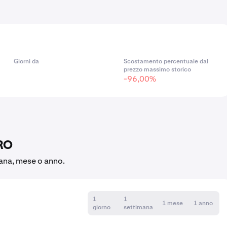
Giorni da
Scostamento percentuale dal
prezzo massimo storico
-96,00%
BRO
mana, mese o anno.
1
1
1 mese
1 anno
giorno
settimana