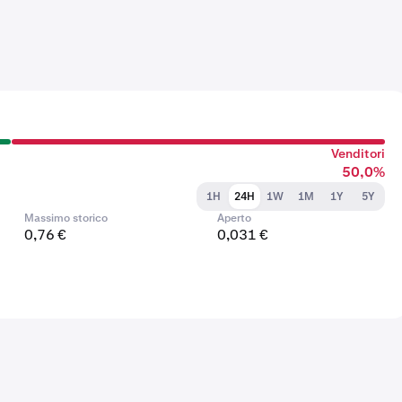
Venditori
50,0%
1H
24H
1W
1M
1Y
5Y
Massimo storico
Aperto
0,76 €
0,031 €