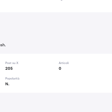
ush.
Post su X
Articoli
205
0
Popolarità
N.