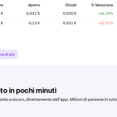
mo
Aperto
Chiudi
% Variazione
 €
0,021 €
0,030 €
+46,35%
 €
0,13 €
0,021 €
-83,92%
ra di più
to in pochi minuti
apido e sicuro, direttamente dall'app. Milioni di persone in tutt