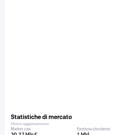
Statistiche di mercato
Ultimo aggiornamento
Market cap
Fornitura circolante
30,27 Mln €
1 Mld