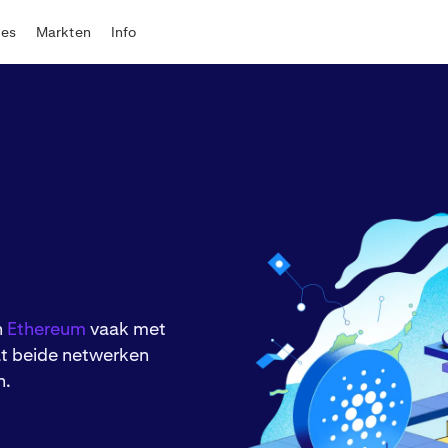
tes
Markten
Info
n
Ethereum
vaak met
t beide netwerken
n.