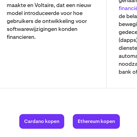
genaa
maakte en Voltaire, dat een nieuw
financi
model introduceerde voor hoe
de bela
gebruikers de ontwikkeling voor
bewegi
softwarewijzigingen konden
gedecen
financieren.
(dapps)
dienste
automa
noodzaa
bank o
Cardano kopen
Ethereum kopen