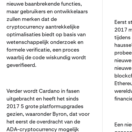
nieuwe baanbrekende functies,
maar gebruikers en ontwikkelaars
zullen merken dat de
Eerst 
cryptocurrency aantrekkelijke
2017 m
optimalisaties biedt op basis van
tijden
wetenschappelijk onderzoek en
hausse"
formele verificatie, een proces
probee
waarbij de code wiskundig wordt
nieuwe
geverifieerd.
nieuwe
blockch
Ethereu
Verder wordt Cardano in fasen
wereldw
uitgebracht en heeft het sinds
financ
2017 5 grote platformupgrades
gezien, waaronder Byron, dat voor
het eerst de overdracht van de
Een ni
ADA-cryptocurrency mogelijk