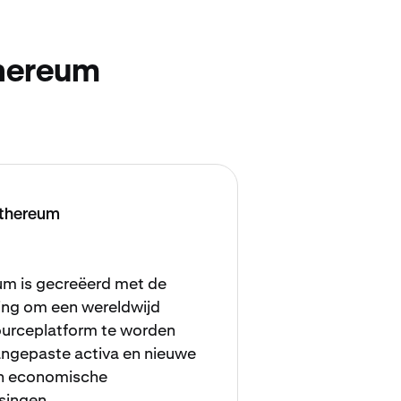
hereum
thereum
um is gecreëerd met de
ing om een wereldwijd
urceplatform te worden
angepaste activa en nieuwe
n economische
singen.