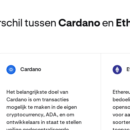
rschil tussen
Cardano
en
Et
Cardano
E
ADA
ETH
Het belangrijkste doel van
Ethere
Cardano is om transacties
bedoel
mogelijk te maken in de eigen
openso
cryptocurrency, ADA, en om
voor a
ontwikkelaars in staat te stellen
soorte
veilige gedecentraliseerde
toepas