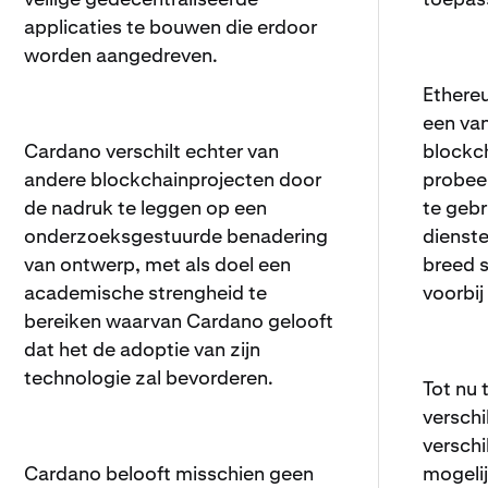
applicaties te bouwen die erdoor
worden aangedreven.
Ethere
een va
Cardano verschilt echter van
blockch
andere blockchainprojecten door
probee
de nadruk te leggen op een
te geb
onderzoeksgestuurde benadering
dienste
van ontwerp, met als doel een
breed s
academische strengheid te
voorbij
bereiken waarvan Cardano gelooft
dat het de adoptie van zijn
technologie zal bevorderen.
Tot nu 
verschi
verschi
Cardano belooft misschien geen
mogeli