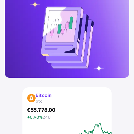
Bitcoin
BTC
btc
€
55.778
.
00
+0,90%
24U