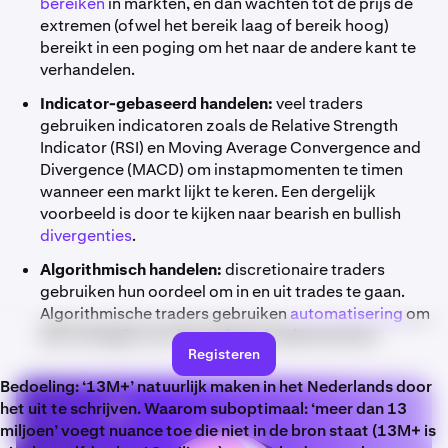
bereiken
in markten, en dan wachten tot de prijs de
extremen (ofwel het bereik laag of bereik hoog)
bereikt in een poging om het naar de andere kant te
verhandelen.
Indicator-gebaseerd handelen:
veel traders
gebruiken indicatoren zoals de Relative Strength
Indicator (RSI) en Moving Average Convergence and
Divergence (MACD) om instapmomenten te timen
wanneer een markt lijkt te keren. Een dergelijk
voorbeeld is door te kijken naar bearish en bullish
divergenties
.
Algorithmisch handelen:
discretionaire traders
gebruiken hun oordeel om in en uit trades te gaan.
Algorithmische traders gebruiken
automatisering
om
een strategie voor hen te laten implementeren.
Registeren
Bedoeling: ‘13M+’ natuurlijk maken in het Nederlands door
het uit te schrijven. Waarom suboptimaal: ‘meer dan 13
miljoen’ voegt nuance toe die niet in de bron staat (13M+ is