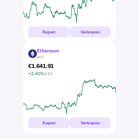
Kopen
Verkopen
Ethereum
ETH
eth
€
1.641
.
91
+2,40%
24U
Kopen
Verkopen