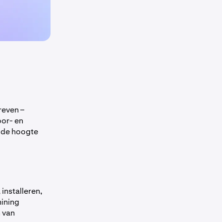
reven –
oor- en
p de hoogte
installeren,
ining
 van