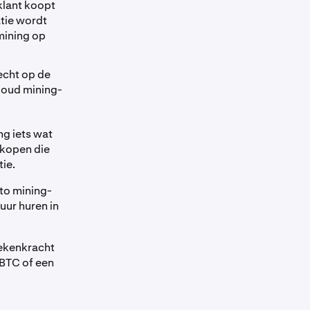
klant koopt
tie wordt
mining op
echt op de
loud mining-
ng iets wat
 kopen die
tie.
to mining-
uur huren in
rekenkracht
 BTC of een