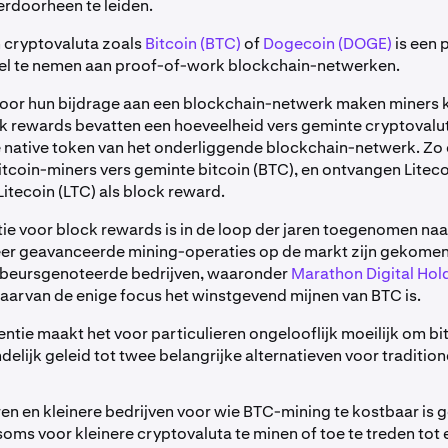
erdoorheen te leiden.
 cryptovaluta zoals
Bitcoin (BTC)
of
Dogecoin (DOGE)
is een 
el te nemen aan proof-of-work blockchain-netwerken.
voor hun bijdrage aan een blockchain-netwerk maken miners 
k rewards bevatten een hoeveelheid vers geminte cryptoval
native token van het onderliggende blockchain-netwerk. Zo
itcoin-miners vers geminte bitcoin (BTC), en ontvangen Litec
itecoin (LTC) als block reward.
ie voor block rewards is in de loop der jaren toegenomen na
er geavanceerde mining-operaties op de markt zijn gekomen. 
e beursgenoteerde bedrijven, waaronder
Marathon Digital Hol
waarvan de enige focus het winstgevend mijnen van BTC is.
ntie maakt het voor particulieren ongelooflijk moeilijk om bi
ndelijk geleid tot twee belangrijke alternatieven voor traditio
ren en kleinere bedrijven voor wie BTC-mining te kostbaar is
soms voor kleinere cryptovaluta te minen of toe te treden tot