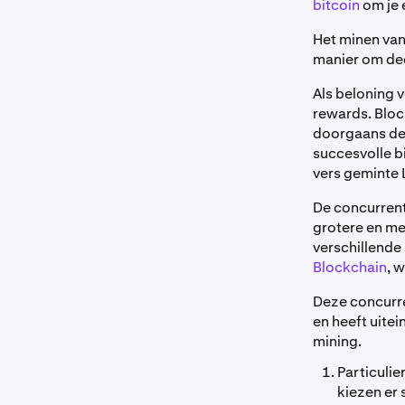
bitcoin
om je 
Het minen van
manier om de
Als beloning 
rewards. Bloc
doorgaans de 
succesvolle b
vers geminte L
De concurrent
grotere en me
verschillend
Blockchain
, 
Deze concurre
en heeft uitei
mining.
Particulie
kiezen er 