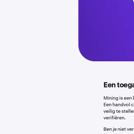
Een toega
​​​​​Mining is 
Een handvol c
veilig te ste
verifiëren.
Ben je niet v