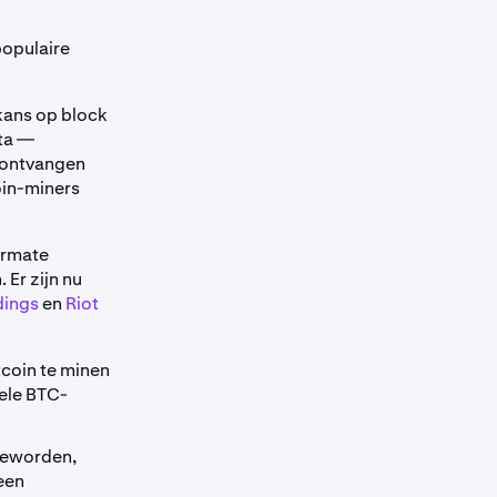
populaire
kans op block
uta —
 ontvangen
oin-miners
armate
Er zijn nu
dings
en
Riot
tcoin te minen
nele BTC-
 geworden,
 een