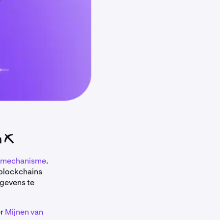
 ⛏️
-mechanisme
.
 blockchains
egevens te
er
Mijnen van