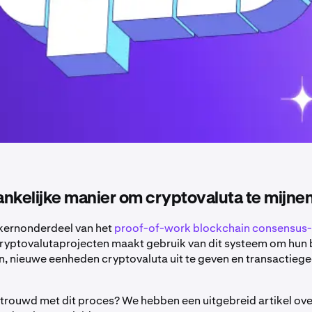
nkelijke manier om cryptovaluta te mijnen
een kernonderdeel van het
proof-of-work
blockchain consensus
ryptovalutaprojecten maakt gebruik van dit systeem om hun
llen, nieuwe eenheden cryptovaluta uit te geven en transactieg
ertrouwd met dit proces? We hebben een uitgebreid artikel ov