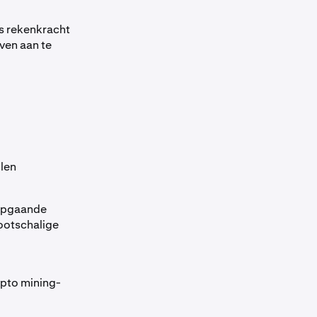
s rekenkracht
ven aan te
llen
iepgaande
ootschalige
ypto mining-