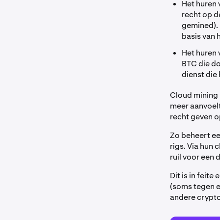
Het huren 
recht op d
gemined).
basis van
Het huren 
BTC die do
dienst die
Cloud mining 
meer aanvoelt
recht geven o
Zo beheert ee
rigs. Via hun
ruil voor een
Dit is in fei
(soms tegen e
andere crypto