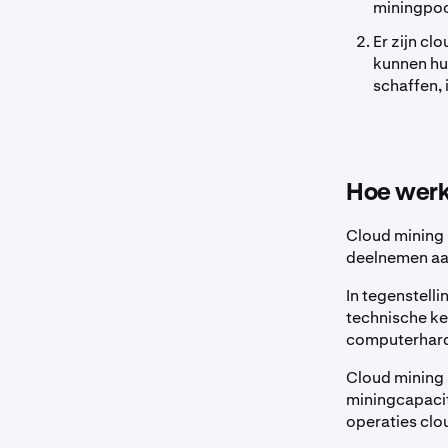
miningpoo
Er zijn c
kunnen hu
schaffen, 
Hoe werkt
Cloud mining 
deelnemen aa
In tegenstell
technische ke
computerhardw
Cloud mining 
miningcapacit
operaties clo