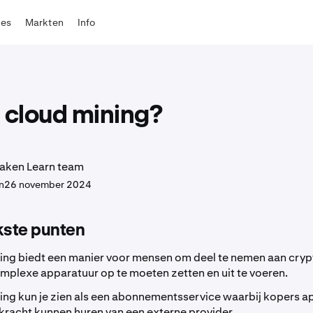
tes
Markten
Info
 cloud mining?
aken Learn team
n
26 november 2024
kste punten
ing biedt een manier voor mensen om deel te nemen aan cryp
mplexe apparatuur op te moeten zetten en uit te voeren.
ing kun je zien als een abonnementsservice waarbij kopers a
racht kunnen huren van een externe provider.