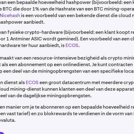
van een bepaalde hoeveelheid hashpower (bijvoorbeeld: een 
e BTC die door 1% van de Hashrate van een BTC mining-opera
Nicehash
is een voorbeeld van een bekende dienst die cloud 
 hashpower aanbiedt.
van fysieke crypto-hardware (bijvoorbeeld: een klant koopt r
or 1 Antminer ASIC wordt gemined). Een voorbeeld van een c
 hardware ter huur aanbiedt, is
ECOS
.
maakt van een resource-intensieve bezigheid als crypto mini
 als een abonnement op een onlinedienst. Je kunt contracten
p een deel van de miningopbrengsten van een specifieke loca
n dienst als
ECOS
een groot datacentrum met meerdere cryp
 cloud mining-dienst kunnen klanten een deel van deze apparat
 deel van de dagelijkse miningopbrengsten.
te een manier om je te abonneren op een bepaalde hoeveelheid 
en vast tarief) en zo blokrewards te verdienen in de vorm van
valuta.