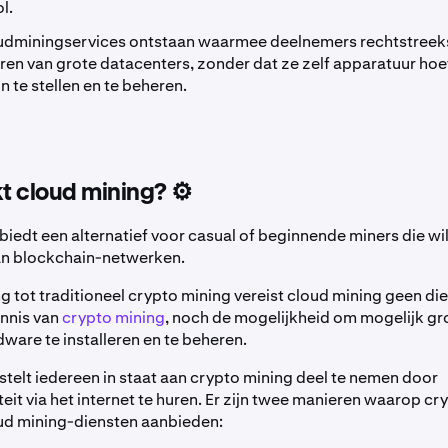
l.
loudminingservices ontstaan waarmee deelnemers rechtstreek
ren van grote datacenters, zonder dat ze zelf apparatuur hoe
in te stellen en te beheren.
 cloud mining? ⚙️
biedt een alternatief voor casual of beginnende miners die wi
n blockchain-netwerken.
ing tot traditioneel crypto mining vereist cloud mining geen d
nnis van
crypto mining
, noch de mogelijkheid om mogelijk gr
are te installeren en te beheren.
stelt iedereen in staat aan crypto mining deel te nemen door
eit via het internet te huren. Er zijn twee manieren waarop cr
ud mining-diensten aanbieden: