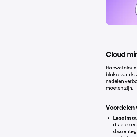
Cloud min
Hoewel cloud 
blokrewards v
nadelen verbo
moeten zijn.
Voordelen 
Lage inst
draaien e
daarenteg