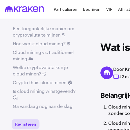
Particulieren
Bedrijven
VIP
Affilia
Een toegankelijke manier om
cryptovaluta te mijnen ⛏️
Hoe werkt cloud mining? ⚙️
Wat is
Cloud mining vs. traditioneel
mining 🌥️
Welke cryptovaluta kun je
Door Kr
cloud minen? 💨
12 mi
Crypto thuis cloud minen 🏠
Is cloud mining winstgevend?
Belangrij
🤔
Ga vandaag nog aan de slag
Cloud min
zonder co
Cloud min
Registeren
computerk