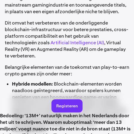
mainstream gamingindustrie en toonaangevende titels,
in plaats van een eigen afzonderlijke niche te blijven.
Dit omvat het verbeteren van de onderliggende
blockchain-infrastructuur voor betere prestaties, cross-
platform compatibiliteit en het gebruik van
technologieën zoals
Artificial Intelligence (AI)
, Virtual
Reality (VR) en Augmented Reality (AR) om de gameplay
te verbeteren.
Belangrijke elementen van de toekomst van play-to-earn
crypto games zijn onder meer:
Hybride modellen:
Blockchain-elementen worden
naadloos geïntegreerd, waardoor spelers kunnen
genieten van een hoogwaardige game-ervaring
zonder dat ze crypto-ervaring hoeven te hebben.
Registeren
Eigendom van bezittingen zoals NFT's is een functie,
Bedoeling: ‘13M+’ natuurlijk maken in het Nederlands door
geen vereiste, zodat gamers met minder ervaring
het uit te schrijven. Waarom suboptimaal: ‘meer dan 13
met Web3-technologieën niet worden
miljoen’ voegt nuance toe die niet in de bron staat (13M+ is
buitengesloten.