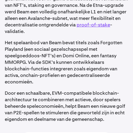
van NFT's, staking en governance.
Na de Etna-upgrade
werd Beam een volledig onafhankelijke L1 en niet langer
alleen een Avalanche-subnet, wat meer flexibiliteit en
decentralisatie ontgrendelde via
proof-of-stake
-
validatie.
Het spelaanbod van Beam bevat titels zoals Forgotten
Playland (een sociaal gezelschapsspel met
speelgoeddoos-NFT's) en Domi Online, een fantasy
MMORPG.
Via de SDK's kunnen ontwikkelaars
blockchain-functies integreren zoals eigendom van
activa, onchain-profielen en gedecentraliseerde
economieën.
Door een schaalbare, EVM-compatibele blockchain-
architectuur te combineren met actieve, door spelers
beheerde speleconomieën, helpt Beam een nieuwe golf
van P2E-spellen te stimuleren die geworteld zijn in echt
eigendom en deelname van de gemeenschap.