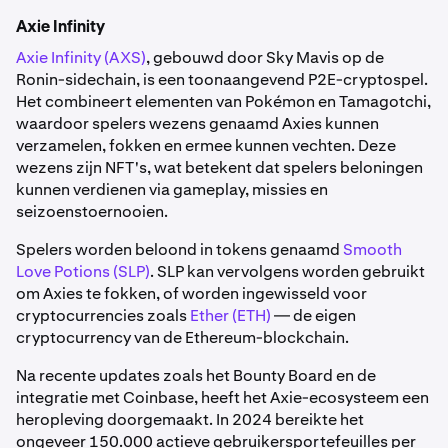
Axie Infinity
Axie Infinity (AXS)
, gebouwd door Sky Mavis op de
Ronin-sidechain, is een toonaangevend P2E-cryptospel.
Het combineert elementen van Pokémon en Tamagotchi,
waardoor spelers wezens genaamd Axies kunnen
verzamelen, fokken en ermee kunnen vechten. Deze
wezens zijn NFT's, wat betekent dat spelers beloningen
kunnen verdienen via gameplay, missies en
seizoenstoernooien.
Spelers worden beloond in tokens genaamd
Smooth
Love Potions (SLP)
. SLP kan vervolgens worden gebruikt
om Axies te fokken, of worden ingewisseld voor
cryptocurrencies zoals
Ether (ETH)
— de eigen
cryptocurrency van de Ethereum-blockchain.
Na recente updates zoals het Bounty Board en de
integratie met Coinbase, heeft het Axie-ecosysteem een
heropleving doorgemaakt. In 2024 bereikte het
ongeveer 150.000 actieve gebruikersportefeuilles per