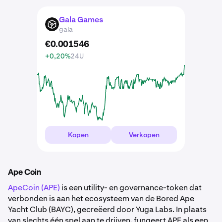
Gala Games
GALA
gala
€
0
.
001546
+0,20%
24U
Kopen
Verkopen
Ape Coin
ApeCoin (APE)
is een utility- en governance-token dat
verbonden is aan het ecosysteem van de Bored Ape
Yacht Club (BAYC), gecreëerd door Yuga Labs. In plaats
van slechts één spel aan te drijven, fungeert APE als een