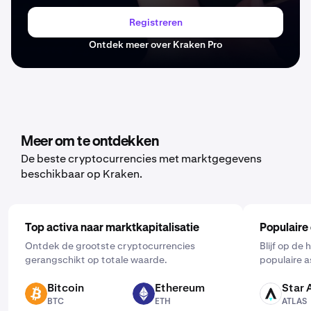
Registreren
Ontdek meer over Kraken Pro
Meer om te ontdekken
De beste cryptocurrencies met marktgegevens
beschikbaar op Kraken.
Top activa naar marktkapitalisatie
Populaire
Ontdek de grootste cryptocurrencies
Blijf op de
gerangschikt op totale waarde.
populaire a
Bitcoin
Ethereum
Star 
BTC
ETH
ATLAS
BTC
ETH
ATLAS