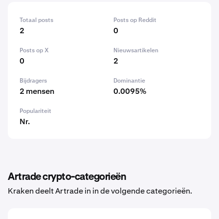
Totaal posts
Posts op Reddit
2
0
Posts op X
Nieuwsartikelen
0
2
Bijdragers
Dominantie
2 mensen
0.0095%
Populariteit
Nr.
Artrade crypto-categorieën
Kraken deelt Artrade in in de volgende categorieën.