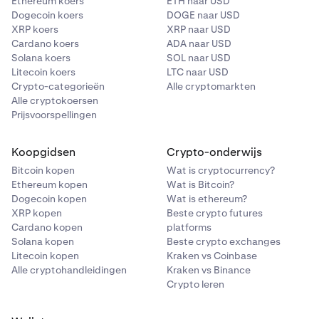
Ethereum koers
ETH naar USD
Dogecoin koers
DOGE naar USD
XRP koers
XRP naar USD
Cardano koers
ADA naar USD
Solana koers
SOL naar USD
Litecoin koers
LTC naar USD
Crypto-categorieën
Alle cryptomarkten
Alle cryptokoersen
Prijsvoorspellingen
Koopgidsen
Crypto-onderwijs
Bitcoin kopen
Wat is cryptocurrency?
Ethereum kopen
Wat is Bitcoin?
Dogecoin kopen
Wat is ethereum?
XRP kopen
Beste crypto futures
Cardano kopen
platforms
Solana kopen
Beste crypto exchanges
Litecoin kopen
Kraken vs Coinbase
Alle cryptohandleidingen
Kraken vs Binance
Crypto leren