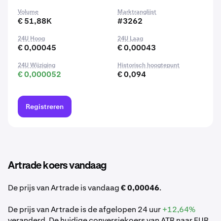
Volume
Marktranglijst
€ 51,88K
#3262
24U Hoog
24U Laag
€ 0,00045
€ 0,00043
24U Wijziging
Historisch hoogtepunt
€ 0,000052
€ 0,094
Registreren
Artrade koers vandaag
De prijs van Artrade is vandaag
€ 0,00046
.
De prijs van Artrade is de afgelopen 24 uur
+12,64%
veranderd. De huidige conversiekoers van ATR naar EUR