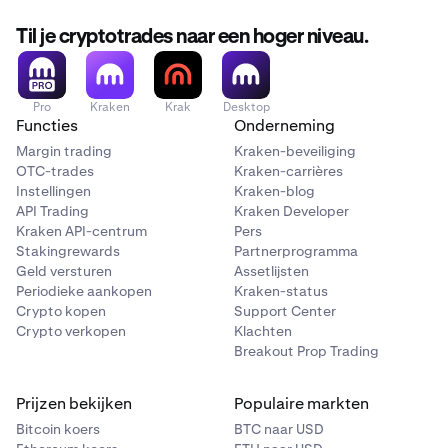
Til je cryptotrades naar een hoger niveau.
Pro
Kraken
Krak
Desktop
Functies
Onderneming
Margin trading
Kraken-beveiliging
OTC-trades
Kraken-carrières
Instellingen
Kraken-blog
API Trading
Kraken Developer
Kraken API-centrum
Pers
Stakingrewards
Partnerprogramma
Geld versturen
Assetlijsten
Periodieke aankopen
Kraken-status
Crypto kopen
Support Center
Crypto verkopen
Klachten
Breakout Prop Trading
Prijzen bekijken
Populaire markten
Bitcoin koers
BTC naar USD