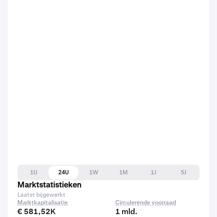
1U
24U
1W
1M
1J
5J
Marktstatistieken
Laatst bijgewerkt
Marktkapitalisatie
Circulerende voorraad
€ 581,52K
1 mld.