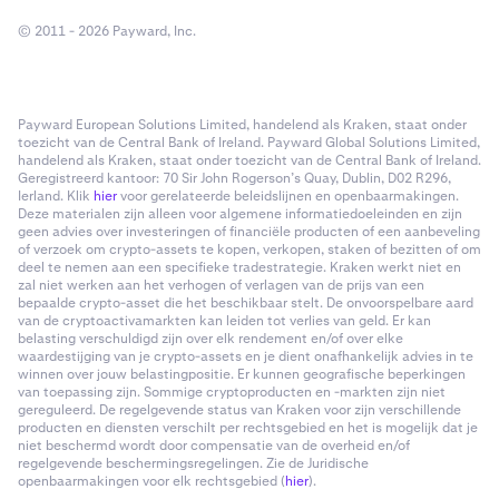
© 2011 - 2026 Payward, Inc.
Payward European Solutions Limited, handelend als Kraken, staat onder
toezicht van de Central Bank of Ireland. Payward Global Solutions Limited,
handelend als Kraken, staat onder toezicht van de Central Bank of Ireland.
Geregistreerd kantoor: 70 Sir John Rogerson’s Quay, Dublin, D02 R296,
Ierland. Klik
hier
voor gerelateerde beleidslijnen en openbaarmakingen.
Deze materialen zijn alleen voor algemene informatiedoeleinden en zijn
geen advies over investeringen of financiële producten of een aanbeveling
of verzoek om crypto-assets te kopen, verkopen, staken of bezitten of om
deel te nemen aan een specifieke tradestrategie. Kraken werkt niet en
zal niet werken aan het verhogen of verlagen van de prijs van een
bepaalde crypto-asset die het beschikbaar stelt. De onvoorspelbare aard
van de cryptoactivamarkten kan leiden tot verlies van geld. Er kan
belasting verschuldigd zijn over elk rendement en/of over elke
waardestijging van je crypto-assets en je dient onafhankelijk advies in te
winnen over jouw belastingpositie. Er kunnen geografische beperkingen
van toepassing zijn. Sommige cryptoproducten en -markten zijn niet
gereguleerd. De regelgevende status van Kraken voor zijn verschillende
producten en diensten verschilt per rechtsgebied en het is mogelijk dat je
niet beschermd wordt door compensatie van de overheid en/of
regelgevende beschermingsregelingen. Zie de Juridische
openbaarmakingen voor elk rechtsgebied (
hier
).