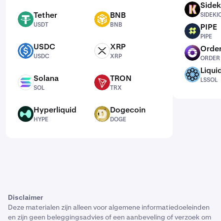
Sidek
SIDEKICK
Tether
BNB
SIDEKI
USDT
BNB
USDT
BNB
PIPE
PIPE
PIPE
USDC
XRP
Order
USDC
XRP
ORDER
USDC
XRP
ORDER
Liqui
LSSOL
Solana
TRON
LSSOL
SOL
TRX
SOL
TRX
Hyperliquid
Dogecoin
HYPE
DOGE
HYPE
DOGE
Disclaimer
Deze materialen zijn alleen voor algemene informatiedoeleinden
en zijn geen beleggingsadvies of een aanbeveling of verzoek om