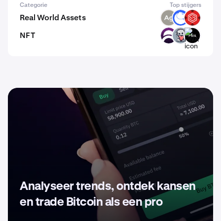
Categorie
Top stijgers
Real World Assets
SLVR
ANT
SBETX
NFT
DAR
EMT
FWA
Analyseer trends, ontdek kansen
en trade Bitcoin als een pro