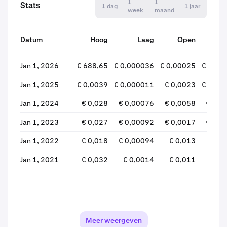
1
1
Stats
1 dag
1 jaar
week
maand
Datum
Hoog
Laag
Open
Slui
Jan 1, 2026
€ 688,65
€ 0,000036
€ 0,00025
€ 0,00
Jan 1, 2025
€ 0,0039
€ 0,000011
€ 0,0023
€ 0,00
Jan 1, 2024
€ 0,028
€ 0,00076
€ 0,0058
€ 0,0
Jan 1, 2023
€ 0,027
€ 0,00092
€ 0,0017
€ 0,0
Jan 1, 2022
€ 0,018
€ 0,00094
€ 0,013
€ 0,0
Jan 1, 2021
€ 0,032
€ 0,0014
€ 0,011
€ 0,
Meer weergeven