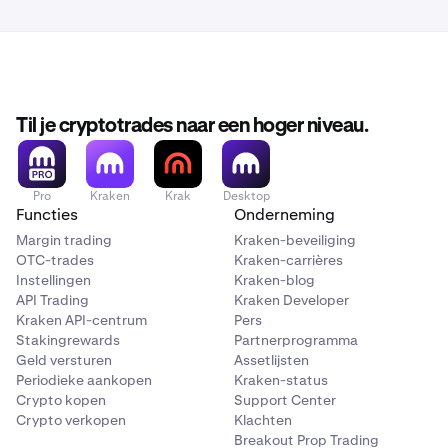
Til je cryptotrades naar een hoger niveau.
Pro
Kraken
Krak
Desktop
Functies
Onderneming
Margin trading
Kraken-beveiliging
OTC-trades
Kraken-carrières
Instellingen
Kraken-blog
API Trading
Kraken Developer
Kraken API-centrum
Pers
Stakingrewards
Partnerprogramma
Geld versturen
Assetlijsten
Periodieke aankopen
Kraken-status
Crypto kopen
Support Center
Crypto verkopen
Klachten
Breakout Prop Trading