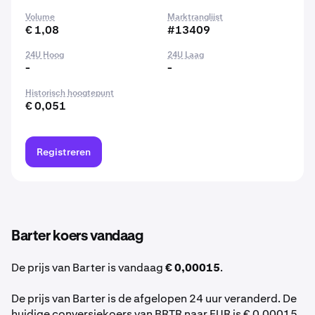
Volume
Marktranglijst
€ 1,08
#13409
24U Hoog
24U Laag
-
-
Historisch hoogtepunt
€ 0,051
Registreren
Barter koers vandaag
De prijs van Barter is vandaag
€ 0,00015
.
De prijs van Barter is de afgelopen 24 uur veranderd. De
huidige conversiekoers van BRTR naar EUR is € 0,00015