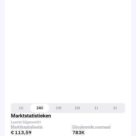
1U
24U
1W
1M
1J
5J
Marktstatistieken
Laatst bijgewerkt
Marktkapitalisatie
Circulerende voorraad
€ 113,59
783K