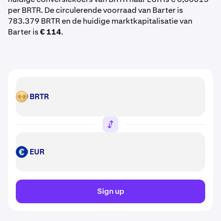
per BRTR. De circulerende voorraad van Barter is
783.379 BRTR en de huidige marktkapitalisatie van
Barter is
€ 114
.
BRTR
BRTR
EUR
EUR
Sign up