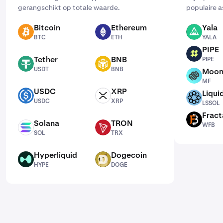
gerangschikt op totale waarde.
populaire a
Bitcoin
Ethereum
Yala
BTC
ETH
YALA
BTC
ETH
YALA
PIPE
PIPE
Tether
BNB
PIPE
USDT
BNB
USDT
BNB
Moon
MF
MF
USDC
XRP
Liqui
USDC
XRP
LSSOL
USDC
XRP
LSSOL
Fract
WFB
Solana
TRON
WFB
SOL
TRX
SOL
TRX
Hyperliquid
Dogecoin
HYPE
DOGE
HYPE
DOGE