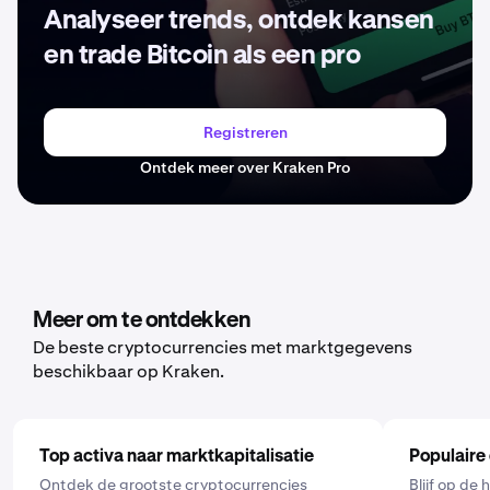
Analyseer trends, ontdek kansen
en trade Bitcoin als een pro
Registreren
Ontdek meer over Kraken Pro
Meer om te ontdekken
De beste cryptocurrencies met marktgegevens
beschikbaar op Kraken.
Top activa naar marktkapitalisatie
Populaire
Ontdek de grootste cryptocurrencies
Blijf op de