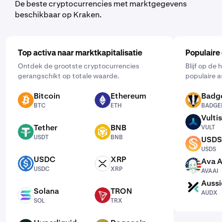
De beste cryptocurrencies met marktgegevens
beschikbaar op Kraken.
Top activa naar marktkapitalisatie
Populaire
Ontdek de grootste cryptocurrencies
Blijf op de
gerangschikt op totale waarde.
populaire a
Bitcoin
Ethereum
Badg
BTC
ETH
BADGER
BTC
ETH
BADGE
Vultis
VULT
Tether
BNB
VULT
USDT
BNB
USDT
BNB
USDS
USDS
USDS
USDC
XRP
Ava A
USDC
XRP
AVAAI
USDC
XRP
AVAAI
Aussi
AUDX
Solana
TRON
AUDX
SOL
TRX
SOL
TRX