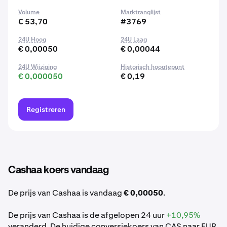
Volume
Marktranglijst
€ 53,70
#3769
24U Hoog
24U Laag
€ 0,00050
€ 0,00044
24U Wijziging
Historisch hoogtepunt
€ 0,000050
€ 0,19
Registreren
Cashaa koers vandaag
De prijs van Cashaa is vandaag
€ 0,00050
.
De prijs van Cashaa is de afgelopen 24 uur
+10,95%
veranderd. De huidige conversiekoers van CAS naar EUR