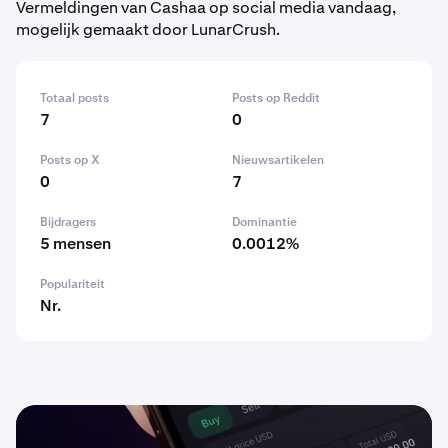
Vermeldingen van Cashaa op social media vandaag,
mogelijk gemaakt door LunarCrush.
Totaal posts
Posts op Reddit
7
0
Posts op X
Nieuwsartikelen
0
7
Bijdragers
Dominantie
5 mensen
0.0012%
Populariteit
Nr.