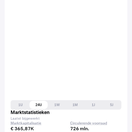
1U
24U
1W
1M
1J
5J
Marktstatistieken
Laatst bijgewerkt
Marktkapitalisatie
Circulerende voorraad
€ 365,87K
726 mln.