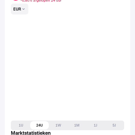
-0,80% afgelopen 24 uur
EUR
1U
24U
1W
1M
1J
5J
Marktstatistieken