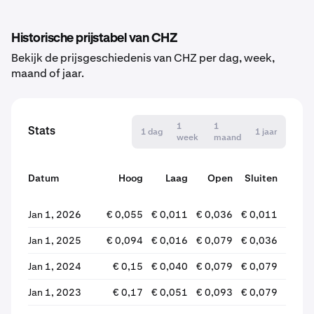
Historische prijstabel van CHZ
Bekijk de prijsgeschiedenis van CHZ per dag, week,
maand of jaar.
1
1
Stats
1 dag
1 jaar
week
maand
Datum
Hoog
Laag
Open
Sluiten
wijzi
Jan 1, 2026
€ 0,055
€ 0,011
€ 0,036
€ 0,011
-69,
Jan 1, 2025
€ 0,094
€ 0,016
€ 0,079
€ 0,036
-54,
Jan 1, 2024
€ 0,15
€ 0,040
€ 0,079
€ 0,079
-0,
Jan 1, 2023
€ 0,17
€ 0,051
€ 0,093
€ 0,079
-15,