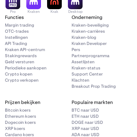
Pro
Kraken
Krak
Desktop
Functies
Onderneming
Margin trading
Kraken-beveiliging
OTC-trades
Kraken-carrières
Instellingen
Kraken-blog
API Trading
Kraken Developer
Kraken API-centrum
Pers
Stakingrewards
Partnerprogramma
Geld versturen
Assetlijsten
Periodieke aankopen
Kraken-status
Crypto kopen
Support Center
Crypto verkopen
Klachten
Breakout Prop Trading
Prijzen bekijken
Populaire markten
Bitcoin koers
BTC naar USD
Ethereum koers
ETH naar USD
Dogecoin koers
DOGE naar USD
XRP koers
XRP naar USD
Cardano koers
ADA naar USD