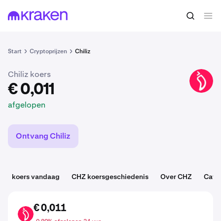
€ 0,011
CHZ kopen
afgelopen
Start
Cryptoprijzen
Chiliz
Chiliz koers
CHZ
€ 0,011
afgelopen
Ontvang Chiliz
koers vandaag
CHZ koersgeschiedenis
Over CHZ
Cate
€ 0,011
CHZ