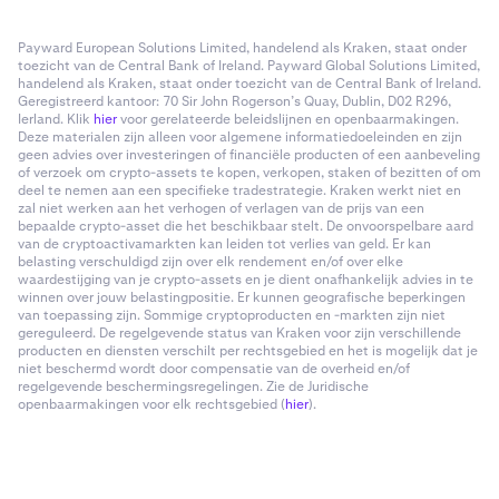
Payward European Solutions Limited, handelend als Kraken, staat onder
toezicht van de Central Bank of Ireland. Payward Global Solutions Limited,
handelend als Kraken, staat onder toezicht van de Central Bank of Ireland.
Geregistreerd kantoor: 70 Sir John Rogerson’s Quay, Dublin, D02 R296,
Ierland. Klik
hier
voor gerelateerde beleidslijnen en openbaarmakingen.
Deze materialen zijn alleen voor algemene informatiedoeleinden en zijn
geen advies over investeringen of financiële producten of een aanbeveling
of verzoek om crypto-assets te kopen, verkopen, staken of bezitten of om
deel te nemen aan een specifieke tradestrategie. Kraken werkt niet en
zal niet werken aan het verhogen of verlagen van de prijs van een
bepaalde crypto-asset die het beschikbaar stelt. De onvoorspelbare aard
van de cryptoactivamarkten kan leiden tot verlies van geld. Er kan
belasting verschuldigd zijn over elk rendement en/of over elke
waardestijging van je crypto-assets en je dient onafhankelijk advies in te
winnen over jouw belastingpositie. Er kunnen geografische beperkingen
van toepassing zijn. Sommige cryptoproducten en -markten zijn niet
gereguleerd. De regelgevende status van Kraken voor zijn verschillende
producten en diensten verschilt per rechtsgebied en het is mogelijk dat je
niet beschermd wordt door compensatie van de overheid en/of
regelgevende beschermingsregelingen. Zie de Juridische
openbaarmakingen voor elk rechtsgebied (
hier
).