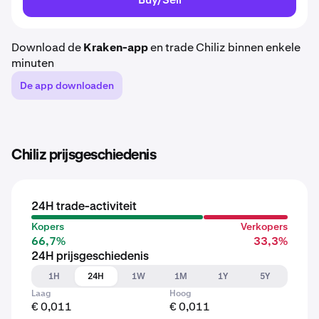
Download de
Kraken-app
en trade Chiliz binnen enkele
minuten
De app downloaden
Chiliz prijsgeschiedenis
24H trade-activiteit
Kopers
Verkopers
66,7%
33,3%
24H prijsgeschiedenis
1H
24H
1W
1M
1Y
5Y
Laag
Hoog
€ 0,011
€ 0,011