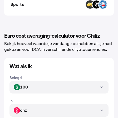
Sports
FITFI
VASCO
BAHIA
Euro cost averaging-calculator voor Chiliz
Bekijk hoeveel waarde je vandaag zou hebben als je had
gekozen voor DCA in verschillende cryptocurrencies.
Wat als ik
Belegd
100
USD
In
chz
CHZ