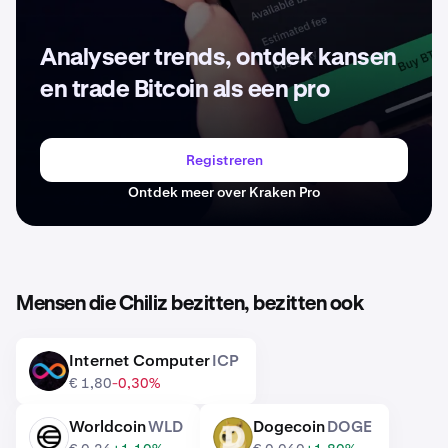
Analyseer trends, ontdek kansen
en trade Bitcoin als een pro
Registreren
Ontdek meer over Kraken Pro
Mensen die Chiliz bezitten, bezitten ook
Internet Computer
ICP
ICP
€ 1,80
-0,30%
Worldcoin
WLD
Dogecoin
DOGE
WLD
DOGE