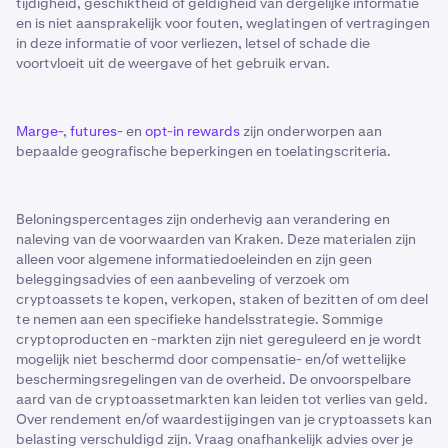
tijdigheid, geschiktheid of geldigheid van dergelijke informatie
en is niet aansprakelijk voor fouten, weglatingen of vertragingen
in deze informatie of voor verliezen, letsel of schade die
voortvloeit uit de weergave of het gebruik ervan.
Marge-
,
futures-
en
opt-in rewards
zijn onderworpen aan
bepaalde geografische beperkingen en toelatingscriteria.
Beloningspercentages zijn onderhevig aan verandering en
naleving van de voorwaarden van Kraken. Deze materialen zijn
alleen voor algemene informatiedoeleinden en zijn geen
beleggingsadvies of een aanbeveling of verzoek om
cryptoassets te kopen, verkopen, staken of bezitten of om deel
te nemen aan een specifieke handelsstrategie. Sommige
cryptoproducten en -markten zijn niet gereguleerd en je wordt
mogelijk niet beschermd door compensatie- en/of wettelijke
beschermingsregelingen van de overheid. De onvoorspelbare
aard van de cryptoassetmarkten kan leiden tot verlies van geld.
Over rendement en/of waardestijgingen van je cryptoassets kan
belasting verschuldigd zijn. Vraag onafhankelijk advies over je