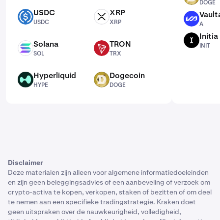
DOGE
USDC
XRP
Vault
USDC
XRP
A
USDC
XRP
A
Initia
INIT
Solana
TRON
INIT
SOL
TRX
SOL
TRX
Hyperliquid
Dogecoin
HYPE
DOGE
HYPE
DOGE
Disclaimer
Deze materialen zijn alleen voor algemene informatiedoeleinden
en zijn geen beleggingsadvies of een aanbeveling of verzoek om
crypto-activa te kopen, verkopen, staken of bezitten of om deel
te nemen aan een specifieke tradingstrategie. Kraken doet
geen uitspraken over de nauwkeurigheid, volledigheid,