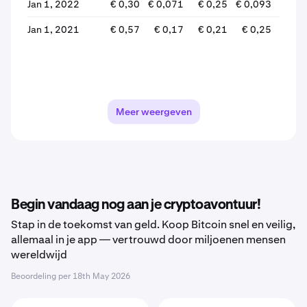
Jan 1, 2022
€ 0,30
€ 0,071
€ 0,25
€ 0,093
-62,
Jan 1, 2021
€ 0,57
€ 0,17
€ 0,21
€ 0,25
+20,
Meer weergeven
Begin vandaag nog aan je cryptoavontuur!
Stap in de toekomst van geld. Koop Bitcoin snel en veilig,
allemaal in je app — vertrouwd door miljoenen mensen
wereldwijd
Beoordeling per
18th May 2026