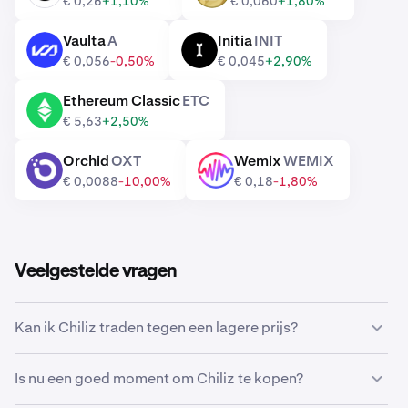
€ 0,26
+1,10%
€ 0,060
+1,80%
Vaulta
A
Initia
INIT
A
INIT
€ 0,056
-0,50%
€ 0,045
+2,90%
Ethereum Classic
ETC
ETC
€ 5,63
+2,50%
Orchid
OXT
Wemix
WEMIX
OXT
WEMIX
€ 0,0088
-10,00%
€ 0,18
-1,80%
Veelgestelde vragen
Kan ik Chiliz traden tegen een lagere prijs?
Ja, je kunt Aangepaste orders gebruiken op Kraken om
Is nu een goed moment om Chiliz te kopen?
automatisch Chiliz te kopen als het een lagere prijs
bereikt.