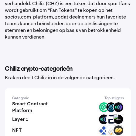
verhandeld. Chiliz (CHZ) is een token dat door sportfans
wordt gebruikt om “Fan Tokens” te kopen op het
socios.com-platform, zodat deelnemers hun favoriete
teams kunnen beïnvloeden door op beslissingen te
stemmen en beloningen op basis van betrokkenheid
kunnen verdienen.
Chiliz crypto-categorieën
Kraken deelt Chiliz in in de volgende categorieën.
Categorie
Top stijgers
Smart Contract
ISLM
XFI
ULX
Platform
Layer 1
ULX
EVR
GINI
NFT
RDT
ACE
FITFI