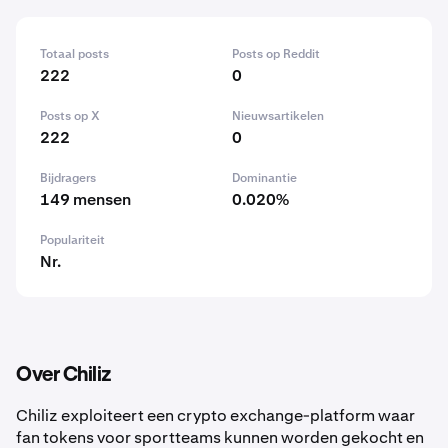
Totaal posts
Posts op Reddit
222
0
Posts op X
Nieuwsartikelen
222
0
Bijdragers
Dominantie
149 mensen
0.020%
Populariteit
Nr.
Over Chiliz
Chiliz exploiteert een crypto exchange-platform waar
fan tokens voor sportteams kunnen worden gekocht en