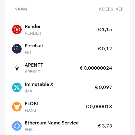
NAAM
KOERS
VERANDE
(24
assets
Render
0
€ 1,15
RENDER
RENDER
Fetch.ai
1
€ 0,12
FET
FET
APENFT
1
€ 0,00000024
APENFT
APENFT
Immutable X
0
€ 0,097
IMX
IMX
FLOKI
0
€ 0,000018
FLOKI
FLOKI
Ethereum Name Service
0
€ 3,73
ENS
ENS