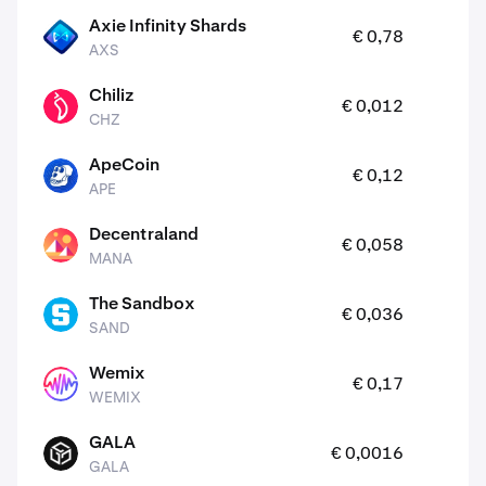
Axie Infinity Shards
1
€ 0,78
AXS
AXS
Chiliz
2
€ 0,012
CHZ
CHZ
ApeCoin
0
€ 0,12
APE
APE
Decentraland
0
€ 0,058
MANA
MANA
The Sandbox
0
€ 0,036
SAND
SAND
Wemix
0
€ 0,17
WEMIX
WEMIX
GALA
1
€ 0,0016
GALA
GALA