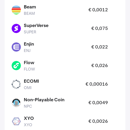
Beam
0
€ 0,0012
BEAM
BEAM
SuperVerse
0
€ 0,075
SUPER
SUPER
Enjin
0
€ 0,022
ENJ
ENJ
Flow
6
€ 0,026
FLOW
FLOW
ECOMI
2
€ 0,00016
OMI
OMI
Non-Playable Coin
1
€ 0,0049
NPC
NPC
XYO
1
€ 0,0026
XYO
XYO