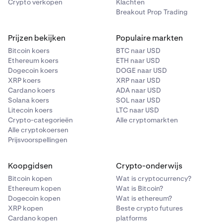
Crypto verkopen
Klachten
Risico voor de tegenpartij
: Als een crypto-exchange
Breakout Prop Trading
of -platform failliet gaat of gehackt wordt, kun je de
toegang tot je geld verliezen.
Prijzen bekijken
Populaire markten
Smart contract-risico
: Kwetsbaarheden of bugs in
Bitcoin koers
BTC naar USD
smart contracts kunnen worden misbruikt, wat kan
Ethereum koers
ETH naar USD
leiden tot geldverlies of contractbreuk.
Dogecoin koers
DOGE naar USD
XRP koers
XRP naar USD
Cardano koers
ADA naar USD
Solana koers
SOL naar USD
Litecoin koers
LTC naar USD
Crypto-categorieën
Alle cryptomarkten
Alle cryptokoersen
Prijsvoorspellingen
Koopgidsen
Crypto-onderwijs
Bitcoin kopen
Wat is cryptocurrency?
Ethereum kopen
Wat is Bitcoin?
Dogecoin kopen
Wat is ethereum?
XRP kopen
Beste crypto futures
Cardano kopen
platforms