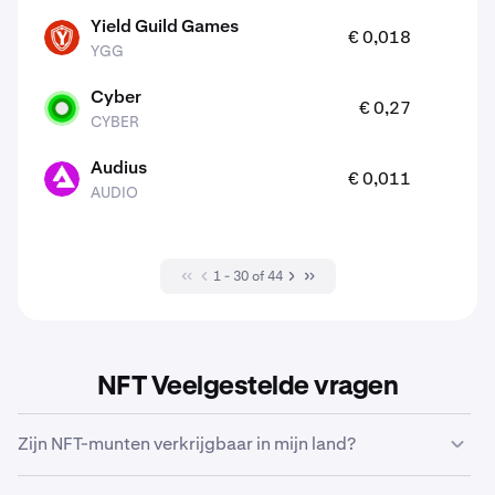
Yield Guild Games
8
€ 0,018
YGG
YGG
Cyber
1
€ 0,27
CYBER
CYBER
Audius
1
€ 0,011
AUDIO
AUDIO
1 - 30 of 44
NFT Veelgestelde vragen
Zijn NFT-munten verkrijgbaar in mijn land?
Er zijn enkele
geografische beperkingen
die invloed