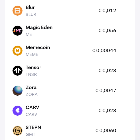
Blur
1
€ 0,012
BLUR
BLUR
Magic Eden
4
€ 0,056
ME
ME
Memecoin
1
€ 0,00044
MEME
MEME
Tensor
3
€ 0,028
TNSR
TNSR
Zora
1
€ 0,0047
ZORA
ZORA
CARV
4
€ 0,028
CARV
CARV
STEPN
1
€ 0,0060
GMT
GMT