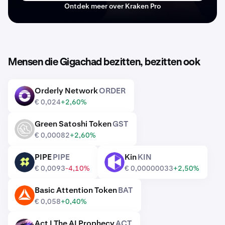
Ontdek meer over Kraken Pro
Mensen die Gigachad bezitten, bezitten ook
Orderly Network
ORDER
ORDER
€ 0,024
+2,60%
Green Satoshi Token
GST
GST
€ 0,00082
+2,60%
PIPE
PIPE
Kin
KIN
PIPE
KIN
€ 0,0093
-4,10%
€ 0,00000033
+2,50%
Basic Attention Token
BAT
BAT
€ 0,058
+0,40%
Act I The AI Prophecy
ACT