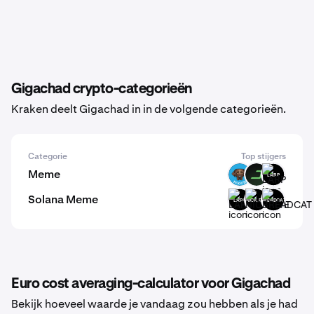
Gigachad crypto-categorieën
Kraken deelt Gigachad in in de volgende categorieën.
Categorie
Top stijgers
Meme
POOCH
DARK
LARP
Solana Meme
LARP
NICK.EXE
BREADCAT
Euro cost averaging-calculator voor Gigachad
Bekijk hoeveel waarde je vandaag zou hebben als je had