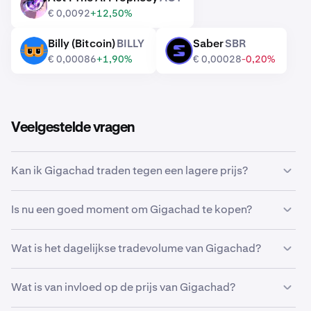
ACT
€ 0,0092
+12,50%
Billy (Bitcoin)
BILLY
Saber
SBR
BILLY
SBR
€ 0,00086
+1,90%
€ 0,00028
-0,20%
Veelgestelde vragen
Kan ik Gigachad traden tegen een lagere prijs?
Ja, je kunt Aangepaste orders gebruiken op Kraken om
Is nu een goed moment om Gigachad te kopen?
automatisch Gigachad te kopen als het een lagere prijs
bereikt.
De markt timen kan een ongelofelijke uitdaging zijn,
Wat is het dagelijkse tradevolume van Gigachad?
waardoor veel traders in plaats daarvan kiezen voor een
dollar-cost average
van Gigachad. Door periodieke
937.705.022GIGA ter waarde van € 1.475.010 is de
aankopen te gebruiken, kun je in de loop van de tijd
Wat is van invloed op de prijs van Gigachad?
afgelopen 24 uur op Kraken getraded.
Gigachad gestaag accumuleren, ongeacht de