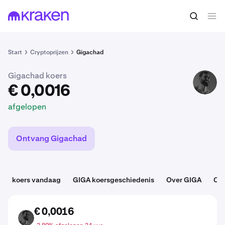
€ 0,0016
GIGA kopen
afgelopen
Start
Cryptoprijzen
Gigachad
Gigachad koers
GIGA
€ 0,0016
afgelopen
Ontvang Gigachad
koers vandaag
GIGA koersgeschiedenis
Over GIGA
Cat
€ 0,0016
GIGA