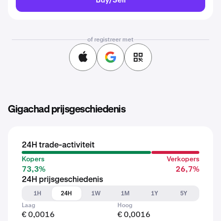
of registreer met
Gigachad prijsgeschiedenis
24H trade-activiteit
Kopers
Verkopers
73,3%
26,7%
24H prijsgeschiedenis
1H
24H
1W
1M
1Y
5Y
Laag
Hoog
€ 0,0016
€ 0,0016