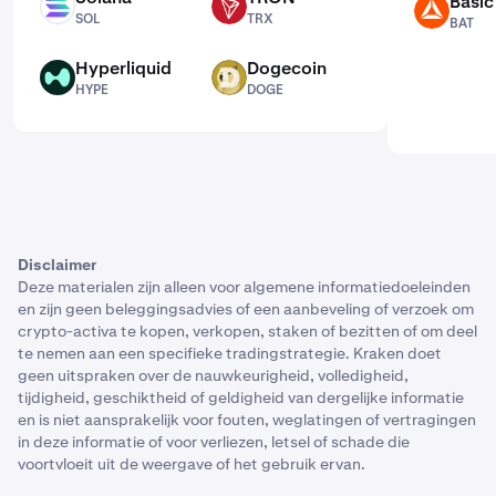
Basic
SOL
TRX
BAT
SOL
TRX
BAT
Hyperliquid
Dogecoin
HYPE
DOGE
HYPE
DOGE
Disclaimer
Deze materialen zijn alleen voor algemene informatiedoeleinden
en zijn geen beleggingsadvies of een aanbeveling of verzoek om
crypto-activa te kopen, verkopen, staken of bezitten of om deel
te nemen aan een specifieke tradingstrategie. Kraken doet
geen uitspraken over de nauwkeurigheid, volledigheid,
tijdigheid, geschiktheid of geldigheid van dergelijke informatie
en is niet aansprakelijk voor fouten, weglatingen of vertragingen
in deze informatie of voor verliezen, letsel of schade die
voortvloeit uit de weergave of het gebruik ervan.