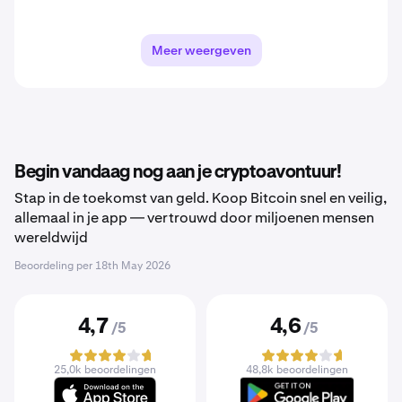
Meer weergeven
Begin vandaag nog aan je cryptoavontuur!
Stap in de toekomst van geld. Koop Bitcoin snel en veilig,
allemaal in je app — vertrouwd door miljoenen mensen
wereldwijd
Beoordeling per
18th May 2026
4,7
4,6
/5
/5
25,0k beoordelingen
48,8k beoordelingen