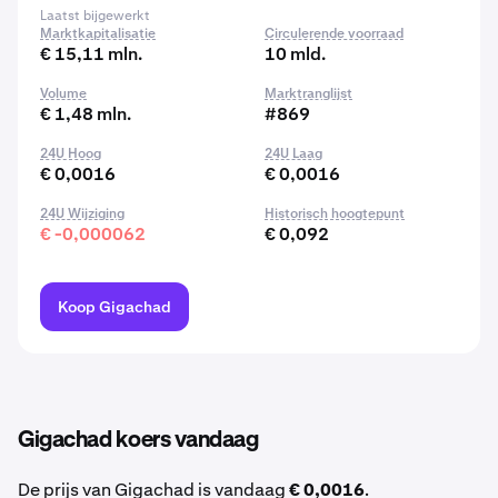
Laatst bijgewerkt
Marktkapitalisatie
Circulerende voorraad
€ 15,11 mln.
10 mld.
Volume
Marktranglijst
€ 1,48 mln.
#869
24U Hoog
24U Laag
€ 0,0016
€ 0,0016
24U Wijziging
Historisch hoogtepunt
€ -0,000062
€ 0,092
Koop Gigachad
Gigachad koers vandaag
De prijs van Gigachad is vandaag
€ 0,0016
.