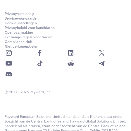
Privacyverklaring
Servicevoorwaarden
Cookie-instellingen
Privacybeleid voor kandidaten
Openbaarmaking
Exchange-regels voor traden
Compliance Hub
Niet verkopen/delen
© 2011 - 2026 Payward, Inc.
Payward European Solutions Limited, handelend als Kraken, staat onder
toezicht van de Central Bank of Ireland. Payward Global Solutions Limited,
handelend als Kraken, staat onder toezicht van de Central Bank of Ireland.
Geregistreerd kantoor: 70 Sir John Rogerson’s Quay, Dublin, D02 R296,