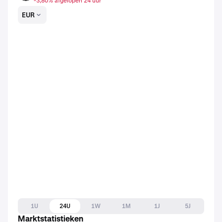
-3,80% afgelopen 24 uur
EUR
1U
24U
1W
1M
1J
5J
Marktstatistieken