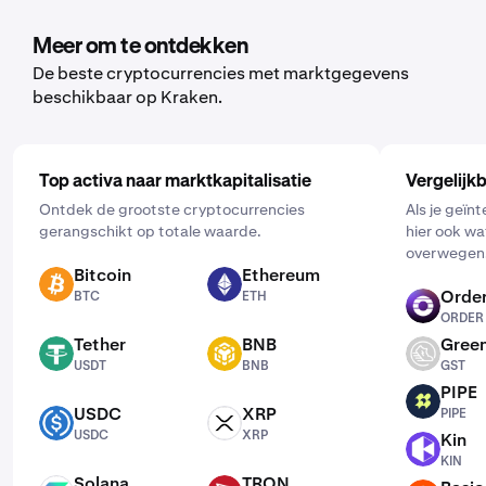
tik je op "Kopen" en kies je de asset die je wil kopen. Voer
vervolgens het bedrag in dat je wil kopen en selecteer de
Meer om te ontdekken
frequentie door op "Eenmalig" te klikken en een schema
De beste cryptocurrencies met marktgegevens
te kiezen dat voor jou werkt: dagelijks, wekelijks of
beschikbaar op Kraken.
maandelijks.
Top activa naar marktkapitalisatie
Vergelijk
Ontdek de grootste cryptocurrencies
Als je geïn
gerangschikt op totale waarde.
hier ook wa
overwegen
Bitcoin
Ethereum
BTC
ETH
Order
BTC
ETH
ORDER
ORDER
Tether
BNB
Green
USDT
BNB
GST
USDT
BNB
GST
PIPE
PIPE
USDC
XRP
PIPE
USDC
XRP
USDC
XRP
Kin
KIN
KIN
Solana
TRON