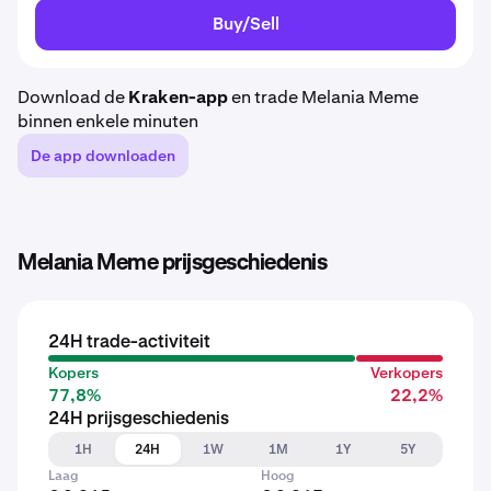
Buy/Sell
Download de
Kraken-app
en trade Melania Meme
binnen enkele minuten
De app downloaden
Melania Meme prijsgeschiedenis
24H trade-activiteit
Kopers
Verkopers
77,8%
22,2%
24H prijsgeschiedenis
1H
24H
1W
1M
1Y
5Y
Laag
Hoog