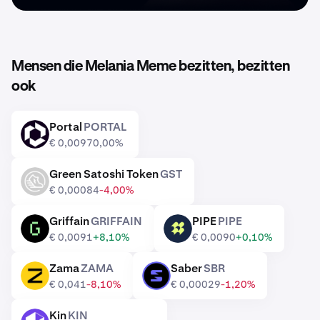
Mensen die Melania Meme bezitten, bezitten
ook
Portal
PORTAL
PORTAL
€ 0,0097
0,00%
Green Satoshi Token
GST
GST
€ 0,00084
-4,00%
Griffain
GRIFFAIN
PIPE
PIPE
GRIFFAIN
PIPE
€ 0,0091
+8,10%
€ 0,0090
+0,10%
Zama
ZAMA
Saber
SBR
ZAMA
SBR
€ 0,041
-8,10%
€ 0,00029
-1,20%
Kin
KIN