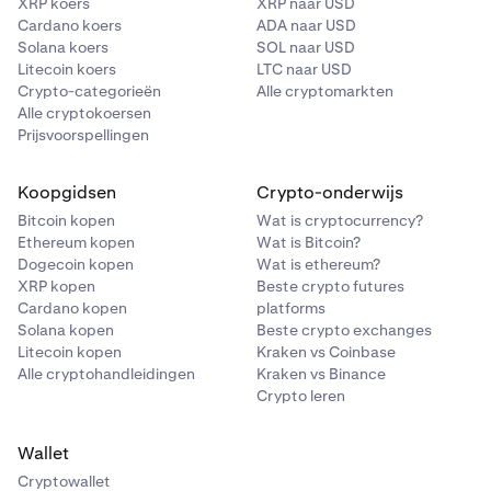
XRP koers
XRP naar USD
Cardano koers
ADA naar USD
Solana koers
SOL naar USD
Litecoin koers
LTC naar USD
Crypto-categorieën
Alle cryptomarkten
Alle cryptokoersen
Prijsvoorspellingen
Koopgidsen
Crypto-onderwijs
Bitcoin kopen
Wat is cryptocurrency?
Ethereum kopen
Wat is Bitcoin?
Dogecoin kopen
Wat is ethereum?
XRP kopen
Beste crypto futures
Cardano kopen
platforms
Solana kopen
Beste crypto exchanges
Litecoin kopen
Kraken vs Coinbase
Alle cryptohandleidingen
Kraken vs Binance
Crypto leren
Wallet
Cryptowallet