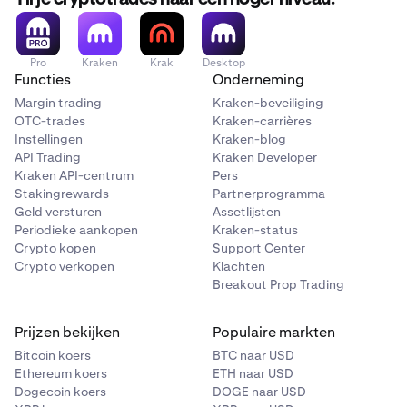
Pro
Kraken
Krak
Desktop
Functies
Onderneming
Margin trading
Kraken-beveiliging
OTC-trades
Kraken-carrières
Instellingen
Kraken-blog
API Trading
Kraken Developer
Kraken API-centrum
Pers
Stakingrewards
Partnerprogramma
Geld versturen
Assetlijsten
Periodieke aankopen
Kraken-status
Crypto kopen
Support Center
Crypto verkopen
Klachten
Breakout Prop Trading
Prijzen bekijken
Populaire markten
Bitcoin koers
BTC naar USD
Ethereum koers
ETH naar USD
Dogecoin koers
DOGE naar USD