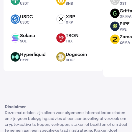
USDT
BNB
GST
USDT
BNB
GST
Griffa
GRIFFAIN
USDC
XRP
GRIFFA
USDC
XRP
USDC
XRP
PIPE
PIPE
PIPE
Solana
TRON
Zama
SOL
TRX
ZAMA
SOL
TRX
ZAMA
Hyperliquid
Dogecoin
HYPE
DOGE
HYPE
DOGE
Disclaimer
Deze materialen zijn alleen voor algemene informatiedoeleinden
en zijn geen beleggingsadvies of een aanbeveling of verzoek om
crypto-activa te kopen, verkopen, staken of bezitten of om deel
te nemen aan een specifieke tradingstrategie. Kraken doet