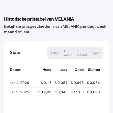
Historische prijstabel van MELANIA
Bekijk de prijsgeschiedenis van MELANIA per dag, week,
maand of jaar.
1
1
Stats
1 dag
1 jaar
week
maand
Datum
Hoog
Laag
Open
Sluiten
wijzi
Jan 1, 2026
€ 0,17
€ 0,057
€ 0,098
€ 0,066
-32,
Jan 1, 2025
€ 12,01
€ 0,045
€ 11,88
€ 0,098
-99,