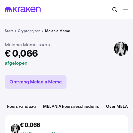
€ 0,066
MELANIA kopen
afgelopen
Start
Cryptoprijzen
Melania Meme
Melania Meme koers
MELANIA
€ 0,066
afgelopen
Ontvang Melania Meme
koers vandaag
MELANIA koersgeschiedenis
Over MELANI
€ 0,066
MELANIA