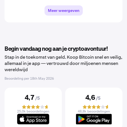
Meer weergeven
Begin vandaag nog aan je cryptoavontuur!
Stap in de toekomst van geld. Koop Bitcoin snel en veilig,
allemaal in je app — vertrouwd door miljoenen mensen
wereldwijd
Beoordeling per
18th May 2026
4,7
4,6
/5
/5
25,0k beoordelingen
48,8k beoordelingen