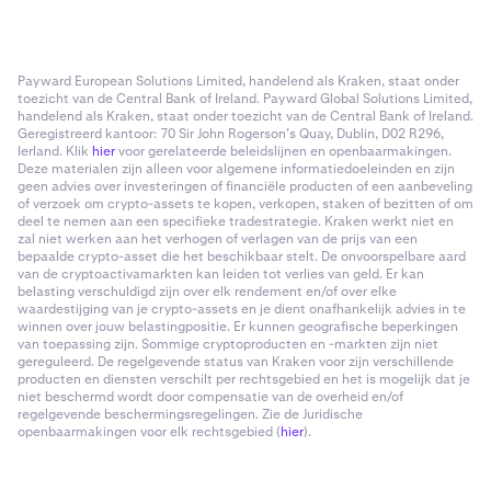
Payward European Solutions Limited, handelend als Kraken, staat onder
toezicht van de Central Bank of Ireland. Payward Global Solutions Limited,
handelend als Kraken, staat onder toezicht van de Central Bank of Ireland.
Geregistreerd kantoor: 70 Sir John Rogerson’s Quay, Dublin, D02 R296,
Ierland. Klik
hier
voor gerelateerde beleidslijnen en openbaarmakingen.
Deze materialen zijn alleen voor algemene informatiedoeleinden en zijn
geen advies over investeringen of financiële producten of een aanbeveling
of verzoek om crypto-assets te kopen, verkopen, staken of bezitten of om
deel te nemen aan een specifieke tradestrategie. Kraken werkt niet en
zal niet werken aan het verhogen of verlagen van de prijs van een
bepaalde crypto-asset die het beschikbaar stelt. De onvoorspelbare aard
van de cryptoactivamarkten kan leiden tot verlies van geld. Er kan
belasting verschuldigd zijn over elk rendement en/of over elke
waardestijging van je crypto-assets en je dient onafhankelijk advies in te
winnen over jouw belastingpositie. Er kunnen geografische beperkingen
van toepassing zijn. Sommige cryptoproducten en -markten zijn niet
gereguleerd. De regelgevende status van Kraken voor zijn verschillende
producten en diensten verschilt per rechtsgebied en het is mogelijk dat je
niet beschermd wordt door compensatie van de overheid en/of
regelgevende beschermingsregelingen. Zie de Juridische
openbaarmakingen voor elk rechtsgebied (
hier
).