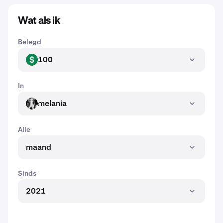
Wat als ik
Belegd
100
USD
In
melania
MELANIA
Alle
maand
Sinds
2021