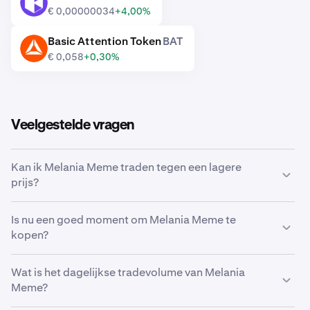
KIN
€ 0,00000034
+4,00%
Basic Attention Token
BAT
BAT
€ 0,058
+0,30%
Veelgestelde vragen
Kan ik Melania Meme traden tegen een lagere
prijs?
Ja, je kunt Aangepaste orders gebruiken op Kraken om
Is nu een goed moment om Melania Meme te
automatisch Melania Meme te kopen als het een lagere
kopen?
prijs bereikt.
De markt timen kan een ongelofelijke uitdaging zijn,
Wat is het dagelijkse tradevolume van Melania
waardoor veel traders in plaats daarvan kiezen voor een
Meme?
dollar-cost average
van Melania Meme. Door periodieke
aankopen te gebruiken, kun je in de loop van de tijd