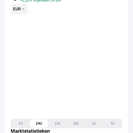
+1,20% afgelopen 24 uur
EUR
1U
24U
1W
1M
1J
5J
Marktstatistieken