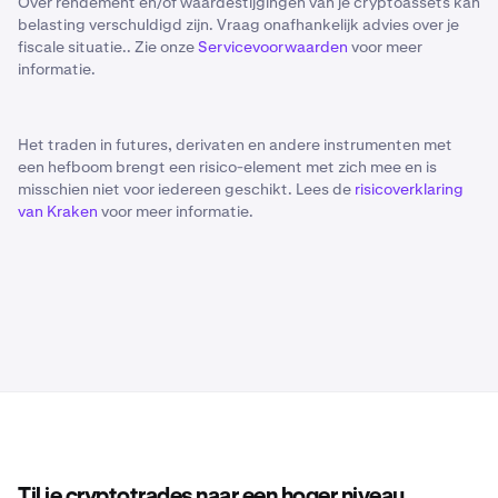
Over rendement en/of waardestijgingen van je cryptoassets kan
belasting verschuldigd zijn. Vraag onafhankelijk advies over je
fiscale situatie.. Zie onze
Servicevoorwaarden
voor meer
informatie.
Het traden in futures, derivaten en andere instrumenten met
een hefboom brengt een risico-element met zich mee en is
misschien niet voor iedereen geschikt. Lees de
risicoverklaring
van Kraken
voor meer informatie.
Til je cryptotrades naar een hoger niveau.