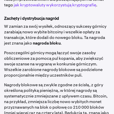
tego
jak kryptowaluty wykorzystują kryptografię
.
Zachęty i dystrybucja nagród
W zamian za swój wysiłek, odnoszący sukcesy górnicy
zarabiają nowo wybite bitcoiny i wszelkie opłaty za
transakcje, które dodali do nowego bloku. Ta nagroda
jest znana jako
nagroda bloku
.
Poszczególni górnicy mogą łączyć swoje zasoby
obliczeniowe za pomocą pul kopania, aby zwiększyć
swoje szanse na wygraną w konkursie górniczym.
Wszelkie zarobione nagrody blokowe są podzielone
proporcjonalnie między uczestników puli.
Nagrody blokowe są zwykle zgodne ze ścisłą, z góry
określoną polityką pieniężną, w której nagrody są
systematycznie zmniejszane z upływem czasu. Bitcoin,
na przykład, zmniejsza liczbę nowo wybitych monet
przyznawanych na blok o połowę co 210 000 bloków
(mniej więcej raz na cztery lata). Redukcja ta, znana jako