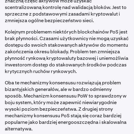
znaczną część aktywów może uzyskać
scentralizowaną kontrolę nad walidacją bloków. Jest to
sprzeczne z podstawowymi zasadami kryptowalut i
zmniejsza ogólne bezpieczeństwo sieci.
Kolejnym problemem niektórych blockchainów PoS jest
brak płynności. Czasami użytkownicy nie mogą uzyskać
dostępu do swoich stakowanych aktywów do momentu
zakończenia okresu blokady. Problem ten zmniejsza
płynność rynkową kryptowaluty bazowej i uniemożliwia
inwestorom dostęp do stakowanych środków podczas
krytycznych ruchów rynkowych.
Oba te mechanizmy konsensusu rozwiązują problem
bizantyjskich generałów, ale w bardzo odmienny
sposób. Mechanizm konsensusu PoW to sprawdzony w
boju system, który może zapewnić niewiarygodnie
wysoki poziom bezpieczeństwa. Z drugiej strony
mechanizmy konsensusu PoS stają się coraz bardziej
popularne jako bardziej energooszczędna i skalowalna
alternatywa.