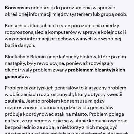
Konsensus
odnosi się do porozumienia w sprawie
określonej informacji między systemem lub grupą osób.
Konsensus blockchain to stan porozumienia między
rozproszoną siecią komputerów w sprawie kolejności i
ważności informacji przechowywanych we wspólnej
bazie danych.
Blockchain Bitcoin i inne łańcuchy bloków, które po nim
nastąpiły, były rewolucyjne, ponieważ rozwiązały
długotrwały problem zwany
problemem bizantyjskich
generałów
.
Problem bizantyjskich generałów to klasyczny problem
w obliczeniach rozproszonych, który dotyczy kwestii
zaufania. Jest to problem konsensusu między
rozproszonymi plutonami, gdzie wielu generałów
próbuje koordynować atak na miasto. Problem polega
na tym, że generałowie nie są w stanie komunikować się
bezpośrednio ze sobą, a niektórzy z nich mogą być
zdrajcami wysyłającymi fałszywe wiadomości do innych