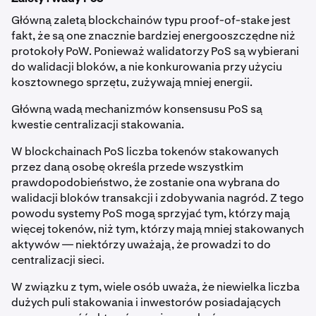
Główną zaletą blockchainów typu proof-of-stake jest
fakt, że są one znacznie bardziej energooszczędne niż
protokoły PoW. Ponieważ walidatorzy PoS są wybierani
do walidacji bloków, a nie konkurowania przy użyciu
kosztownego sprzętu, zużywają mniej energii.
Główną wadą mechanizmów konsensusu PoS są
kwestie centralizacji stakowania.
W blockchainach PoS liczba tokenów stakowanych
przez daną osobę określa przede wszystkim
prawdopodobieństwo, że zostanie ona wybrana do
walidacji bloków transakcji i zdobywania nagród. Z tego
powodu systemy PoS mogą sprzyjać tym, którzy mają
więcej tokenów, niż tym, którzy mają mniej stakowanych
aktywów — niektórzy uważają, że prowadzi to do
centralizacji sieci.
W związku z tym, wiele osób uważa, że niewielka liczba
dużych puli stakowania i inwestorów posiadających