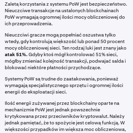
Zaletą korzystania z systemu PoW jest bezpieczeństwo.
Nieuczciwe transakcje na ustalonych blockchainach
PoW wymagają ogromnej ilości mocy obliczeniowej do
ich przeprowadzenia.
Nieuczciwi gracze mogą popełniać oszustwa tylko
wtedy, gdy kontrolują większość lub ponad 50 procent
mocy obliczeniowej sieci. Ten rodzaj luki jest znany jako
atak 51%.
Gdyby ktoś mógł kontrolować 51% sieci,
mógłby zmieniać kolejność transakcji, podwajać salda i
blokować niektóre płatności przychodzące.
Systemy PoW są trudne do zaatakowania, ponieważ
wymagają specjalistycznego sprzętu i ogromnej ilości
energii do eksploatacji sieci.
Ilość energii zużywanej przez blockchainy oparte na
mechanizmie PoW jest jednak powszechnie
krytykowana przez przeciwników kryptowalut. Należy
jednak pamiętać, że to spożycie jest celową funkcją. W
większości przypadków im większa moc obliczeniowa,