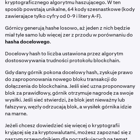
kryptograficznego algorytmu haszującego. W ten
sposób powstają unikalne, 64 kody szesnastkowe (kody
zawierające tylko cyfry od 0-9 i litery A-F).
Górnicy generują hashe losowo, aż jeden z nich będzie
miał tyle samo lub więcej zer z przodu w porównaniu do
hasha docelowego
.
Docelowy hash to liczba ustawiona przez algorytm
dostosowywania trudności protokołu blockchain.
Gdy dany górnik pokona docelowy hash, zyskuje prawo
do zaproponowania nowego bloku transakcji do
dołączenia do blockchaina. Jeśli sieć uzna proponowany
blok za prawidłowy, górnik otrzymuje nagrodę za swoje
wysiłki. Jeśli sieć stwierdzi, że blok jest nieważny lub
fałszywy, węzły odrzucają blok, a wysiłek górnika idzie
na marne.
Jeżeli chcesz dowiedzieć się więcej o kryptografii
kryjącej się za kryptowalutami, możesz zapoznać się z
naszym przewodnikiem dla początkujących na temat