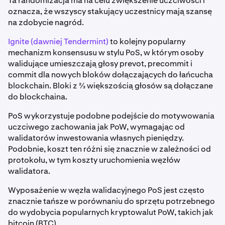
Ta randomizacja ma na celu zwiększenie uczciwości i
oznacza, że wszyscy stakujący uczestnicy mają szansę
na zdobycie nagród.
Ignite (dawniej Tendermint)
to kolejny popularny
mechanizm konsensusu w stylu PoS, w którym osoby
walidujące umieszczają głosy prevot, precommit i
commit dla nowych bloków dołączających do łańcucha
blockchain. Bloki z ⅔ większością głosów są dołączane
do blockchaina.
PoS wykorzystuje podobne podejście do motywowania
uczciwego zachowania jak PoW, wymagając od
walidatorów inwestowania własnych pieniędzy.
Podobnie, koszt ten różni się znacznie w zależności od
protokołu, w tym koszty uruchomienia węzłów
walidatora.
Wyposażenie w węzła walidacyjnego PoS jest często
znacznie tańsze w porównaniu do sprzętu potrzebnego
do wydobycia popularnych kryptowalut PoW, takich jak
bitcoin (BTC).