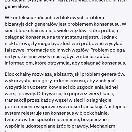
generałów.
W kontekście łańcuchów blokowych problem
bizantyjskich generałów jest problemem konsensusu. W
sieci blockchain istnieje wiele węzłów, które próbują
osiągnąć konsensus na temat stanu rejestru. Jednak
niektóre węzły mogą być złośliwe i próbować wysyłać
fałszywe informacje do innych węzłów. Problem polega
na tym, że inne węzły muszą być w stanie zaufać
informacjom, które otrzymują, aby osiągnąć konsensus.
Blockchainy rozwiązują bizantyjski problem generałów,
wykorzystując algorytm konsensusu, aby zachęcić
wszystkich uczestników sieci do uzgodnienia jednej
wersji prawdy. Odbywa się to poprzez weryfikację
transakcji przez każdy węzeł w sieci i osiągnięcie
porozumienia w sprawie ważności transakcji. Następnie
system rejestruje ten konsensus w blockchainie,
tworząc w ten sposób niezmienne, bezpieczne i
wspólnie udostępniane źródło prawdy. Mechanizm