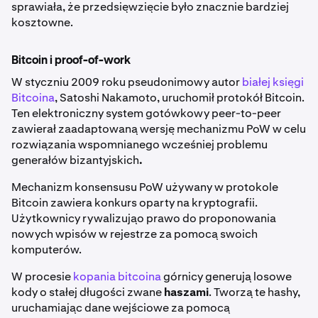
sprawiała, że przedsięwzięcie było znacznie bardziej
kosztowne.
Bitcoin i proof-of-work
W styczniu 2009 roku pseudonimowy autor
białej księgi
Bitcoina
, Satoshi Nakamoto, uruchomił protokół Bitcoin.
Ten elektroniczny system gotówkowy peer-to-peer
zawierał zaadaptowaną wersję mechanizmu PoW w celu
rozwiązania wspomnianego wcześniej problemu
generałów bizantyjskich
.
Mechanizm konsensusu PoW używany w protokole
Bitcoin zawiera konkurs oparty na kryptografii.
Użytkownicy rywalizująo prawo do proponowania
nowych wpisów w rejestrze za pomocą swoich
komputerów.
W procesie
kopania bitcoina
górnicy generują losowe
kody o stałej długości zwane
haszami
. Tworzą te hashy,
uruchamiając dane wejściowe za pomocą