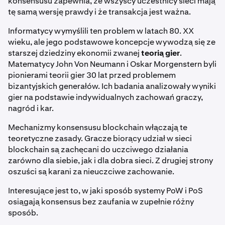
konsensusu zapewnia, że wszyscy uczestnicy sieci mają
tę samą wersję prawdy i że transakcja jest ważna.
Informatycy wymyślili ten problem w latach 80. XX
wieku, ale jego podstawowe koncepcje wywodzą się ze
starszej dziedziny ekonomii zwanej
teorią gier
.
Matematycy John Von Neumann i Oskar Morgenstern byli
pionierami teorii gier 30 lat przed problemem
bizantyjskich generałów. Ich badania analizowały wyniki
gier na podstawie indywidualnych zachowań graczy,
nagród i kar.
Mechanizmy konsensusu blockchain włączają te
teoretyczne zasady. Gracze biorący udział w sieci
blockchain są zachęcani do uczciwego działania
zarówno dla siebie, jak i dla dobra sieci. Z drugiej strony
oszuści są karani za nieuczciwe zachowanie.
Interesujące jest to, w jaki sposób systemy PoW i PoS
osiągają konsensus bez zaufania w zupełnie różny
sposób.