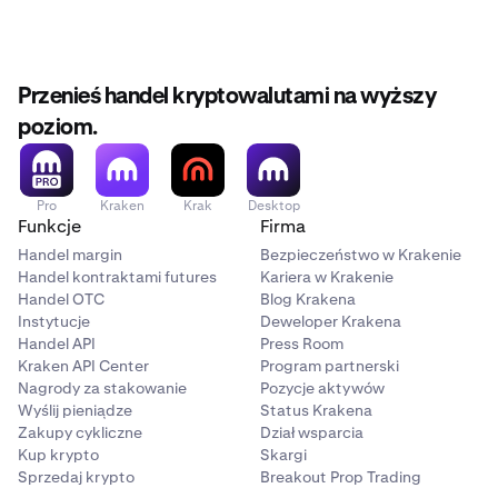
Przenieś handel kryptowalutami na wyższy
poziom.
Pro
Kraken
Krak
Desktop
Funkcje
Firma
Handel margin
Bezpieczeństwo w Krakenie
Handel kontraktami futures
Kariera w Krakenie
Handel OTC
Blog Krakena
Instytucje
Deweloper Krakena
Handel API
Press Room
Kraken API Center
Program partnerski
Nagrody za stakowanie
Pozycje aktywów
Wyślij pieniądze
Status Krakena
Zakupy cykliczne
Dział wsparcia
Kup krypto
Skargi
Sprzedaj krypto
Breakout Prop Trading