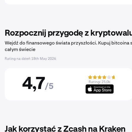
Rozpocznij przygodę z kryptowalu
Wejdź do finansowego świata przyszłości. Kupuj bitcoina sz
całym świecie
Rating na dzień
18th May 2026
4,7
Ratingi 25,0k
/5
Jak korzystać z Zcash na Kraken