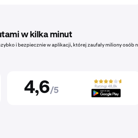
tami w kilka minut
ybko i bezpiecznie w aplikacji, której zaufały miliony osób 
4,6
Ratingi 48,8k
/5