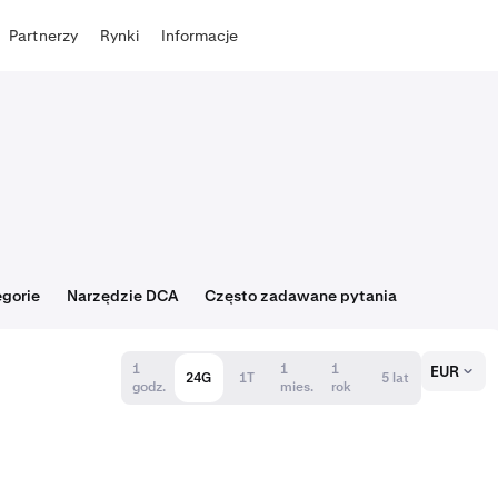
Partnerzy
Rynki
Informacje
gorie
Narzędzie DCA
Często zadawane pytania
1
1
1
EUR
24G
1T
5 lat
godz.
mies.
rok