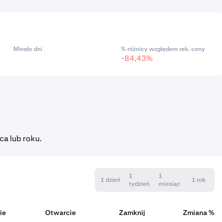
Minęło dni
% różnicy względem rek. ceny
-84,43%
ca lub roku.
1
1
1 dzień
1 rok
tydzień
miesiąc
ie
Otwarcie
Zamknij
Zmiana %