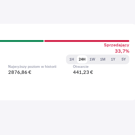
Sprzedający
33,7%
1H
24H
1W
1M
1Y
5Y
Najwyższy poziom w historii
Otwarcie
2876,86 €
441,23 €