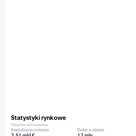
Statystyki rynkowe
Ostatnia aktualizacja:
Kapitalizacja rynkowa
Podaż w obiegu
7,51 mld €
17 mln