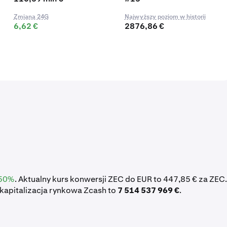
Zmiana 24G
Najwyższy poziom w historii
6,62 €
2876,86 €
50%
. Aktualny kurs konwersji ZEC do EUR to 447,85 € za ZEC.
kapitalizacja rynkowa Zcash to
7 514 537 969 €
.